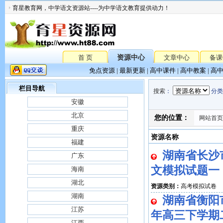
育星教育网，中学语文资源站----为中学语文教育提供动力！
首 页
资源中心
文章中心
备课
免点资源
|
最新更新
|
高中课件
|
高中教案
|
高
栏目导航
搜索
：
分类
安徽
北京
您的位置：
网站首页
重庆
资源名称
福建
湖南省长沙
广东
文模拟试题一
海南
湖北
资源类别：
高考模拟试卷
湖南
湖南省衡阳市
江苏
年高三下学期
江西