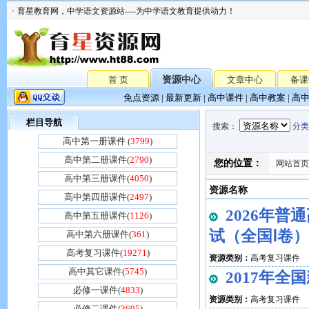
育星教育网，中学语文资源站----为中学语文教育提供动力！
首 页
资源中心
文章中心
备课
免点资源
|
最新更新
|
高中课件
|
高中教案
|
高
栏目导航
搜索
：
分类
高中第一册课件 (
3799
)
高中第二册课件(
2790
)
您的位置：
网站首页
高中第三册课件(
4050
)
资源名称
高中第四册课件(
2497
)
2026年
高中第五册课件(
1126
)
试（全国Ⅰ卷）
高中第六册课件(
361
)
高考复习课件(
19271
)
资源类别：
高考复习课件
高中其它课件(
5745
)
2017年全
必修一课件(
4833
)
资源类别：
高考复习课件
必修二课件(
3695
)