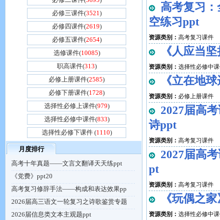
高考复习：
必修三课件(
3521
)
空练习ppt
必修四课件(
2619
)
资源类别：
高考复习课件
必修五课件(
2654
)
《人应当坚持
选修课件(
10085
)
职高课件(
313
)
资源类别：
选择性必修中课
《立在地球边
必修上册课件(
2585
)
必修下册课件(
1728
)
资源类别：
必修上册课件
选择性必修上课件(
979
)
2027届
选择性必修中课件(
833
)
诗ppt
选择性必修下课件 (
1110
)
资源类别：
高考复习课件
月度排行
2027届高
高考十年真题——文言文翻译天天练ppt
pt
《党费》ppt20
资源类别：
高考复习课件
高考复习修辞手法——构成和表达效果pp
《玩偶之家》
2026届高三语文一轮复习之诗歌鉴赏专题
2026届信息类文本主观题ppt
资源类别：
选择性必修中课