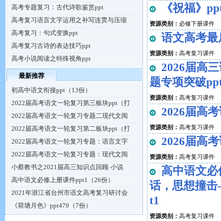
《祝福》ppt
高考专题复习：古代诗歌鉴赏ppt
高考复习语言文字运用之补写连贯与压缩
资源类别：
必修下册课件
高考复习：句式变换ppt
语文高考最后
高考复习古诗的表达技巧ppt
资源类别：
高考复习课件
高考小说阅读之特殊视角ppt
2026届
最新推荐
题专项突破pp
初高中语文衔接ppt（13份）
资源类别：
高考复习课件
2022届高考语文一轮复习第三板块ppt（打
2026届高
2022届高考语文一轮复习专题二现代文阅
资源类别：
高考复习课件
2022届高考语文一轮复习第二板块ppt（打
2026届高
2022届高考语文一轮复习专题：语言文字
2022届高考语文一轮复习专题：现代文阅
资源类别：
高考复习课件
小蔡教书之2021届高三知识点回顾·小说
高中语文必
高中语文必修上册课件ppt1（26份）
话，思想撞击
2021年浙江省台州市语文高考复习研讨会
t1
《荷塘月色》ppt479（7份）
资源类别：
高考复习课件