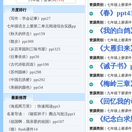
资源类别：
七年级上册课件
月度排行
《春》ppt4
《写作：学会记事》ppt27
资源类别：
七年级上册课件
七年级语文上册第二单元阅读综合实践pp
《我的白鸽》
《秋天的怀念》ppt159
资源类别：
七年级上册课件
《散步》ppt369
《大雁归来》
《从百草园到三味书屋》ppt325
《往事依依》ppt50
资源类别：
七年级上册课件
《古代诗歌四首》ppt106
《诫子书》pp
《苏州园林》ppt298
资源类别：
七年级上册课件
《中国石拱桥》ppt292
《梅岭三章》
《美丽的颜色》ppt54
资源类别：
九年级下册课件
最新推荐
《回忆我的母
《海底两万里》：快速阅读ppt3
资源类别：
七年级上册课件
名著导读：《骆驼祥子》圈点与批注ppt1
《纪念白求恩
《祖国啊，我亲爱的祖国》ppt107
资源类别：
七年级上册课件
《狼》flash课件14