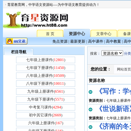
育星教育网，中学语文资源站----为中学语文教育提供动力！
首 页
资源中心
文章中心
备课
免点资源
|
最新更新
|
高中课件
|
高中教案
|
高
栏目导航
搜索
：
分类
七年级上册课件(
12801
)
七年级下册课件(
11450
)
您的位置：
网站首页
八年级上册课件(
10509
)
资源名称
八年级下册课件(
10011
)
《写作：学会
九年级上册课件(
6561
)
九年级下册课件(
5571
)
资源类别：
七年级上册课件
中考复习课件(
4294
)
《世说新语》
初中其它课件(
2669
)
资源类别：
七年级上册课件
六年级上册课件(
167
)
《济南的冬天
六年级下册课件(
116
)