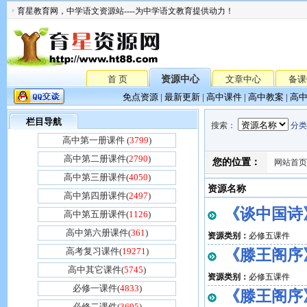
育星教育网，中学语文资源站----为中学语文教育提供动力！
首 页
资源中心
文章中心
备课
免点资源
|
最新更新
|
高中课件
|
高中教案
|
高
栏目导航
搜索
：
分类
高中第一册课件 (
3799
)
高中第二册课件(
2790
)
您的位置：
网站首页
高中第三册课件(
4050
)
资源名称
高中第四册课件(
2497
)
《谈中国诗》
高中第五册课件(
1126
)
高中第六册课件(
361
)
资源类别：
必修五课件
高考复习课件(
19271
)
《滕王阁序》
高中其它课件(
5745
)
资源类别：
必修五课件
必修一课件(
4833
)
《滕王阁序》
必修二课件(
3695
)