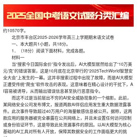
约10570字。
北京市丰台区2025-2026学年高三上学期期末语文试卷
一、本大题共1小题，共18分。
1．（18分）阅读下面材料，完成各题。
材料一
当“搜索今日国际金价”指令发出后，AI大模型居然给出了“10万美
元/克”的错误答案，这是10月底在北京举行的“2025TechWorld智慧安
全大会”上发生的一幕。这并非搜索过程中出现了故障，而是AI大模型
正遭受传统“爬虫”软件攻击的表现。这意味着在精心设计的干扰下，A
I容易被诱导，从而输出错误信息甚至执行恶意指令。
而这不过是当前层出不穷的AI安全威胁现象的一个缩影。此前，
某网络安全公司发布博文，报道两款AI伴侣应用发生重大数据泄露事
件。此次事件导致超过40万用户的海量敏感信息被公开。据称，这两
款应用的服务器被完全暴露在公共网络上，并且未设置任何访问控制
或身份验证环节，这是导致此处泄漏事件的原因。以AI大模型为核心
基础的AI工具对所有人开放，保障其数据安全的工作面临更大的挑