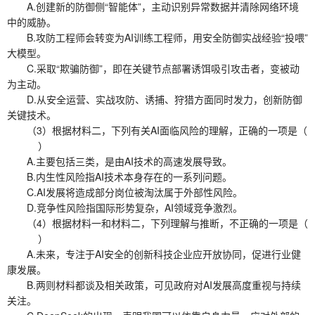
A.创建新的防御侧“智能体”，主动识别异常数据并清除网络环境
中的威胁。
B.攻防工程师会转变为AI训练工程师，用安全防御实战经验“投喂”
大模型。
C.采取“欺骗防御”，即在关键节点部署诱饵吸引攻击者，变被动
为主动。
D.从安全运营、实战攻防、诱捕、狩猎方面同时发力，创新防御
关键技术。
（3）根据材料二，下列有关AI面临风险的理解，正确的一项是（
）
A.主要包括三类，是由AI技术的高速发展导致。
B.内生性风险指AI技术本身存在的一系列问题。
C.AI发展将造成部分岗位被淘汰属于外部性风险。
D.竞争性风险指国际形势复杂，AI领域竞争激烈。
（4）根据材料一和材料二，下列理解与推断，不正确的一项是（
）
A.未来，专注于AI安全的创新科技企业应开放协同，促进行业健
康发展。
B.两则材料都谈及相关政策，可见政府对AI发展高度重视与持续
关注。