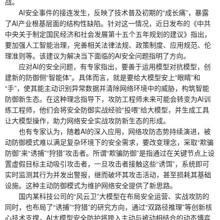
战。
AI安全事件的接连发生，反映了技术普及初期的“成长痛”，暴露
了AI产业根基层面的结构性缺陷。针对这一情况，近日发布的《中共
中央关于制定国民经济和社会发展第十五个五年规划的建议》指出，
要加强人工智能治理，完善相关法律法规、政策制度、应用规范、伦
理准则等。该建议为解决当下面临的AI安全问题指明了方向。
应对AI的安全问题，有专家指出，要善于运用模型对抗模型，创
建新的防御侧“智能体”。具体而言，就是要给大模型安上“眼睛”和
“手”，使其能主动识别异常数据并清除网络环境中的威胁，构筑智能
防御新生态。在这种理念指导下，攻防工程师未来可能会转变为AI训
练工程师，他们会将安全防御实战经验“投喂”给大模型，并生成工具
让大模型操作，助力网络安全实战攻防新生态的形成。
也有专家认为，随着AI的深入应用，网络攻防态势持续演进，被
动防御模式难以满足复杂环境下的安全需求，要改变理念，采取“欺骗
防御”来“诱捕”“狩猎”攻击者。所谓“欺骗防御”是指通过在关键节点上设
置虚假目标主动吸引攻击者，一旦攻击者接触这些“诱饵”，系统即可
实时监测其行为并发出警报，继而破坏其攻击活动，甚至损耗其基础
设施。这种主动防御模式为维护网络安全提供了新思路。
国内某科技公司的“风云卫”大模型在布局安全运营、实战攻防的
同时，也布局了“诱捕”“狩猎”的研究方向，通过“双路径推理”等创新核
心技术支撑，AI大模型安全防护将跨入主动与被动相结合的动态博弈