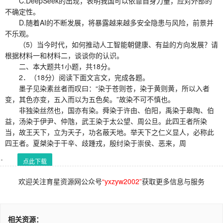
C.DeepSeek的出现，表明我国可以依靠自身力量，应对外部的
不确定性。
D.随着AI的不断发展，将暴露越来越多安全隐患与风险，前景并
不乐观。
（5）当今时代，如何推动人工智能朝健康、有益的方向发展？请
根据材料一和材料二，谈谈你的认识。
二、本大题共1小题，共18分。
2．（18分）阅读下面文言文，完成各题。
墨子见染素丝者而叹曰：“染于苍则苍，染于黄则黄，所以入者
变，其色亦变，五入而以为五色矣。”故染不可不慎也。
非独染丝然也，国亦有染。舜染于许由、伯阳，禹染于皋陶、伯
益，汤染于伊尹、仲虺，武王染于太公望、周公旦。此四王者所染
当，故王天下，立为天子，功名蔽天地。举天下之仁义显人，必称此
四王者。夏桀染于干辛、歧踵戎，殷纣染于崇侯、恶来，周
点此下载
欢迎关注育星资源网公众号
“yxzyw2002”
获取更多信息与服务
相关资源：