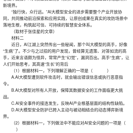
新境界。
“独行快，众行远。”AI大模型安全的进步需要整个产业开放协
同，共同推动前沿探索和应用实践，让原创成果在真实的攻防场景中
落地生根，构筑起可信、可持续的智慧安全体系。
（取材于张佳星的文章）
材料二
近日，AI江湖上突然传出一些秘闻，那个叫大模型的高手，好像
“生病”了。不少与之过招的用户发现，曾经算无遗策、对答如流的高
手，近来言语颇为怪异，常常产生“幻觉”，漏洞百出。高手“生病”，让
人们开始思考，其高速“生长”的背后
（1）根据材料一，下列理解正确的一项是（ ）
A.AI大模型遭到软件攻击时，就会输出错误信息或执行恶意指
令。
B.AI大模型对所有人开放，保障其数据安全的工作面临更大挑
战。
C.AI安全事件的接连发生，反映AI产业根基层面的结构性缺陷。
D.AI大模型安全防护已跨入主动与被动相结合的动态博弈新境
界。
（2）根据材料一，下列做法中不能应对AI安全问题的一项是（
）