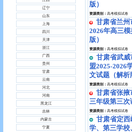
版）
辽宁
资源类别：
高考模拟试卷
山东
甘肃省兰州
上海
2026年高三
四川
版）
天津
浙江
资源类别：
高考模拟试卷
广西
甘肃省武威
贵州
盟2025-20
甘肃
文试题（解析
云南
资源类别：
高考模拟试卷
河北
甘肃省张掖市
河南
三年级第三次
黑龙江
资源类别：
高考模拟试卷
吉林
甘肃省定西
内蒙古
学、第三学校、第
宁夏