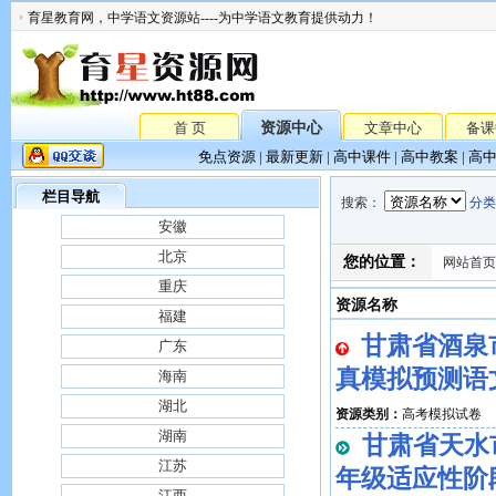
育星教育网，中学语文资源站----为中学语文教育提供动力！
首 页
资源中心
文章中心
备课
免点资源
|
最新更新
|
高中课件
|
高中教案
|
高
栏目导航
搜索
：
分类
安徽
北京
您的位置：
网站首页
重庆
资源名称
福建
甘肃省酒泉
广东
真模拟预测语
海南
湖北
资源类别：
高考模拟试卷
湖南
甘肃省天水市
江苏
年级适应性阶
江西