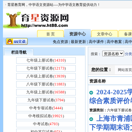
育星教育网，中学语文资源站----为中学语文教育提供动力！
首 页
资源中心
文章中心
备课
免点资源
|
最新更新
|
高中课件
|
高中教案
|
高
栏目导航
搜索
：
分类
七年级上册试卷(
14310
)
七年级下册试卷(
12173
)
您的位置：
网站首页
八年级上册试卷(
13939
)
资源名称
八年级下册试卷(
11883
)
2024-2
九年级上册试卷(
16588
)
综合素质评价
九年级下册试卷(
3794
)
中考专项试卷(
5444
)
资源类别：
六年级下册试卷
中考模拟试卷(
19921
)
上海市青浦区
中考试卷(
4793
)
下学期期末语
初中其它试卷(
971
)