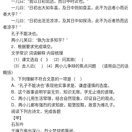
一儿曰：“我以日初出远，而日中时近也。”
一儿曰：“日初出大如车盖，及日中则如盘盂，此不为远者小而近
者大乎？”
一儿曰：“日初出沧沧凉凉，及其日中如探汤，此不为近者热而远
者凉乎？”
孔子不能决也。
两小儿笑曰：“孰为汝多知乎？”
2．根据要求完成填空。
文学常识 词语解释 内容梳理
（1）课文选自《 》 （2）问其故( )
（3）去人近( ) （4）两小儿争辩的焦点问题 （请用自己的话
概括）
3．下列理解不符合文意的一项是（ ）
A．“孔子不能决也”表现他实事求是、谦虚谨慎的态度。
B．这个故事说明宇宙无穷、知识无限，学无止境的道理。
C．两小儿用生活常理，结合自然现象，印证自己的观点。
D．两小儿都有强烈的求知欲，聪慧狡黠，故意为难孔子。
阅读下列古诗文，完成各题
【甲】
石灰吟
千锤万凿出深山，烈火焚烧若等闲。