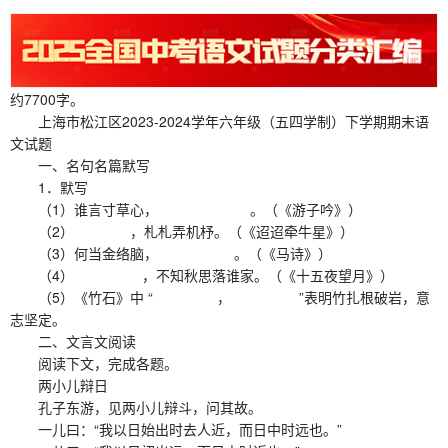
约7700字。
上海市松江区2023-2024学年六年级（五四学制）下学期期末语
文试题
一、名句名篇默写
1．默写
（1）谁言寸草心， 。（《游子吟》）
（2） ，札札弄机杼。（《迢迢牵牛星》）
（3）何当金络脑， 。（《马诗》）
（4） ，不知秋思落谁家。（《十五夜望月》）
（5）《竹石》中 “ ， ”表明竹扎根破岩，意
志坚定。
二、文言文阅读
阅读下文，完成各题。
两小儿辩日
孔子东游，见两小儿辩斗，问其故。
一儿曰：“我以日始出时去人近，而日中时远也。”