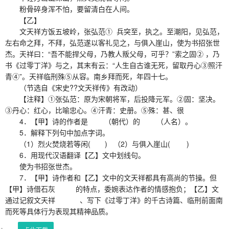
粉骨碎身浑不怕，要留清白在人间。
【乙】
文天祥方饭五坡岭，张弘范① 兵突至，执之。至潮阳，见弘范，
左右命之拜，不拜，弘范遂以客礼见之，与俱入崖山，使为书招张世
杰。天祥曰：“吾不能捍父母，乃教人叛父母，可乎？”索之固② ，乃
书《过零丁洋》与之，其末有云：“人生自古谁无死，留取丹心③照汗
青④”。天祥临刑殊⑤从容。南乡拜而死，年四十七。
（节选自《宋史??文天祥传》有改动）
【注释】①张弘范：原为宋朝将军，后投降元军。②固：坚决。
③丹心：红心，比喻忠心。④汗青：史册。⑤殊：甚、很
4．【甲】诗的作者是 （朝代）的 （人名）。
5．解释下列句中加点字词。
（1）烈火焚烧若等闲( ) （2）与俱入崖山( )
6．用现代汉语翻译【乙】文中划线句。
使为书招张世杰。
7．【甲】诗作者和【乙】文中的文天祥都具有高尚的节操。但
【甲】诗借石灰 的特点，委婉表达作者的情感抱负；【乙】文
通过记叙文天祥 、写下《过零丁洋》的千古诗篇、临刑前面南
而死等具体行为表现其精神品质。