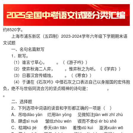
约8520字。
上海市浦东新区（五四制）2023-2024学年六年级下学期期末语
文试题
一、名句名篇默写
1．默写。
（1）谁言寸草心， 。（《游子吟》）
（2）使弈秋诲二人弈， ，惟弈秋之为听。（《学弈》）
（3）日暮汉宫传蜡烛， 。（《寒食》）
（4）于谦在《石灰吟》中借石灰之口表达自己以身报国的宏伟抱
负，绝不与世俗同流合污的坚贞精神的诗句是： ，
。
二、选择题
2．下列选项中词语的读音和字形都正确的一项是（ ）
A．吊唁diào yàn 烂用làn yòng 见微知注jiàn wēi zhī zhù
B．肆虐sì nuè 皱纹zhòu wén 锲而不舍qì ér bù shě
C．枯竭kū jié 参天cān tiān 羞愧xiū kuì 漩涡xuán wō