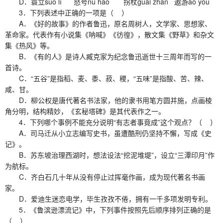
D．蓑立suō lì 怒号nù háo 拐杖guǎi zhàn 遨游áo yóu
3．下列表述中正确的一项是（ ）
A．《好的故事》的作者鲁迅，原名周树人，文学家、思想家、
革命家。代表作有小说集《呐喊》《彷徨》，散文集《野草》和杂文
集《热风》等。
B．《有的人》是诗人臧克家为纪念鲁迅逝世十三周年而写的一
首诗。
C．“五谷”是指稻、麦、黍、菽、稷，“五味”是指酸、苦、辣、
咸、甘。
D．柳公权是唐代著名书法家，他的隶书用笔方圆并施，点画棱
角分明，结构精妙，《玄秘塔碑》是其代表作之一。
4．下列哪个事例不能充分说明“有志者事竟成”这个观点？（ ）
A．司马迁从小立志编写史书，虽遭酷刑仍坚持不懈，写成《史
记》。
B．苏东坡治理西湖时，想法设法“挖泥堆堤”，设立“三潭印月”作
为航标。
C．齐白石几十年从没有停止过挥毫作画，成为现代著名书画
家。
D．爱迪生迷恋电学，毕生孜孜不倦，拥有一千多项发明专利。
5．《鲁滨逊漂流记》中，下列事件按照先后顺序排列正确的是
（ ）