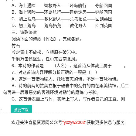
A．海上遇险——智救野人——环岛航行——夺船回国
B．海上遇险——环岛航行——建房定居——夺船回国
C．初上荒岛——教化野人——荒岛拓荒——回到英国
D．初上荒岛——荒岛拓荒——教化野人——回到英国
三、诗歌鉴赏
阅读下面的诗歌《竹石》，完成各题。
竹石
咬定青山不放松，立根原在破岩中。
千磨万击还坚劲，任尔东西南北风。
6．本诗的作者是 （人名），这首诗从体裁上属于 。
7．对这首诗内容理解分析正确的一项是（ ）
A．这是一首借物喻人、托物言志的诗，不是一首咏物诗。
B．诗的前两句赞美立根于破岩中的劲竹的内在柔美精神，后二
句再进一层写恶劣的客观环境对劲竹的磨炼与考验。
C．这首诗表面上写竹，实际上写人，写作者自己的正直、刚
点此下载
欢迎关注育星资源网公众号
“yxzyw2002”
获取更多信息与服务