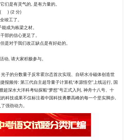
它们是有灵气的, 是有力量的。
) (2 分)
完全竣工了。
子能成为栋梁之材。
班干部的信心更足了。
 但是对于我们改正缺点是有好处的。
动, 请大家积极参与。
子的分数量子反常霍尔态首次实现、自研水冷磁体创造世
域捷报频传: 第三代自主超导量子计算机“本源悟空”上线运行, 国
 首艘超深水大洋科考钻探船“梦想”号正式入列, 神舟十八号、十
的科技成果不仅标注着中国科技勇攀高峰的每一个坚实脚步,
入了强劲动力。