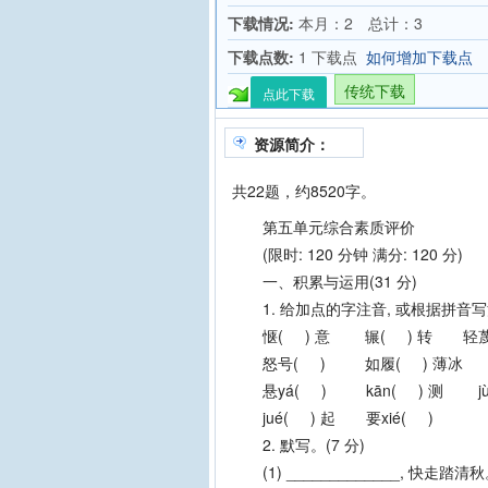
下载情况:
本月：2 总计：3
下载点数:
1 下载点
如何增加下载点
传统下载
点此下载
资源简介：
共22题，约8520字。
第五单元综合素质评价
(限时: 120 分钟 满分: 120 分)
一、积累与运用(31 分)
1. 给加点的字注音, 或根据拼音写汉
惬( ) 意 辗( ) 转 轻蔑
怒号( ) 如履( ) 薄冰
悬yá( ) kān( ) 测 jùn
jué( ) 起 要xié( )
2. 默写。(7 分)
(1) _____________, 快走踏清