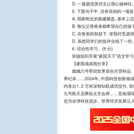
D. 一篇篇优美诗文让我心驰神往, 
5. 下面句子中, 没有语病的一项是( 
A. 我家附近的新建楼盘, 基本上
B. 每位父母将来都希望自己的孩
C. 在爸爸的鼓励下, 使我对竞选
D. 虽然同学们的批评尖锐了一些,
6. 综合性学习。(8 分)
班级组织开展“家国天下”语文学习活
【家国成就我分享】
嫦娥六号带回世界首份月背样品、光
界纪录……2024年, 中国科技创新领
内首台1. 2 万米深智钻机成功交付,
九号航天员乘组太空会师……竞相涌现
也为全球科技进步、世界经济发展注