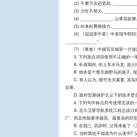
(2) 千磨万击还坚劲, _________
(3) 少壮不努力, ___________
(4) _____________, 山青花欲
(5) 向来枉费推移力, _________
(6) 《迢迢牵牛星》中表现牛郎织女
_____________”。
(7) 《寒食》中描写京城里一片迷蒙的动
3. 下列加点词语使用不正确的一项是(
A. 长假期间, 街上车水马龙, 游
B. 他本是个整天跑野马的孩子, 
C. 有人以为, 细节无关紧要, 其
后果。
D. 面对贸易保护主义下的技术壁垒
4. 下列句中标点符号使用无误的一项是
A. 北斗卫星导航系统工程总设计师
广、而且性能要求最高、最复杂的巨
B. 在我三, 四岁时, 父母准备了
C. 当时我也不知道为什么读书? 父