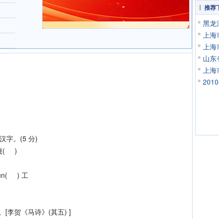
推荐
黑龙
上海
上海
山东
上海
20
字。(5 分)
( )
( ) 工
秋。[李贺《马诗》(其五) ]