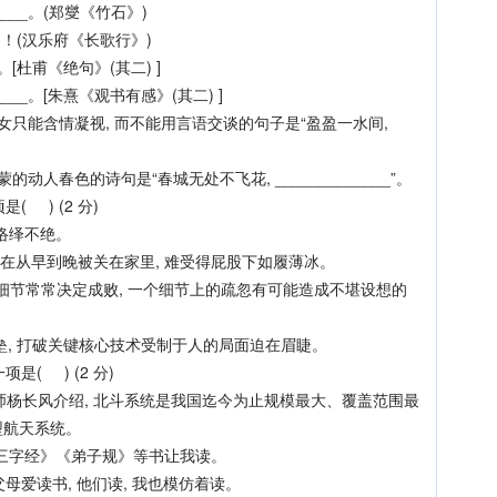
____。(郑燮《竹石》)
__ ！(汉乐府《长歌行》)
燃。[杜甫《绝句》(其二) ]
____。[朱熹《观书有感》(其二) ]
只能含情凝视, 而不能用言语交谈的句子是“盈盈一水间,
人春色的诗句是“春城无处不飞花, _____________”。
 ) (2 分)
人络绎不绝。
现在从早到晚被关在家里, 难受得屁股下如履薄冰。
实细节常常决定成败, 一个细节上的疏忽有可能造成不堪设想的
, 打破关键核心技术受制于人的局面迫在眉睫。
( ) (2 分)
杨长风介绍, 北斗系统是我国迄今为止规模最大、覆盖范围最
型航天系统。
《三字经》《弟子规》等书让我读。
母爱读书, 他们读, 我也模仿着读。