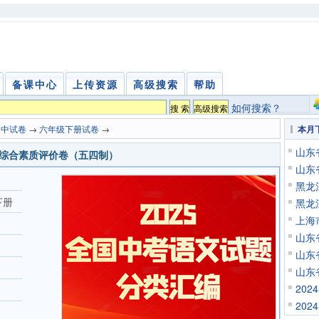
备课中心
上传资源
高级搜索
帮助
如何搜索？
初中试卷
→
六年级下册试卷
→
本月
山东
单元综合素质评价卷（五四制）
山东
黑龙
下册
黑龙
上海
山东
山东
山东
20
20