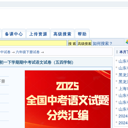
备课中心
上传资源
高级搜索
帮助
如何搜索？
初中试卷
→
六年级下册试卷
→
本月
山东
5学年初一下学期期中考试语文试卷（五四学制）
山东
黑龙
下册
黑龙
上海
山东
山东
山东
20
20