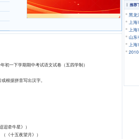
推荐
黑龙
上海
上海
山东
上海
20
5学年初一下学期期中考试语文试卷（五四学制）
或根据拼音写出汉字。
迢牵牛星》）
《十五夜望月》）