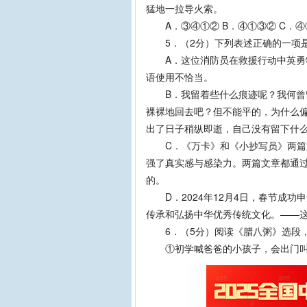
猛地一拉导火索。
A．③④①② B．④①③② C．④
5．（2分）下列表述正确的一项
A．这位消防员在救援行动中英勇牺
语使用不恰当。
B．我留着些什么痕迹呢？我何曾留
裸裸地回去吧？但不能平的，为什么
出了日子稍纵即逝，自己没有留下什
C．《万卡》和《小抄写员》两篇文
强了真实感与感染力。两篇文章都通
的。
D．2024年12月4日，春节成功
传承和弘扬中华优秀传统文化。——
6．（5分）阅读《腊八粥》选段
①初学喊爸爸的小孩子，会出门叫