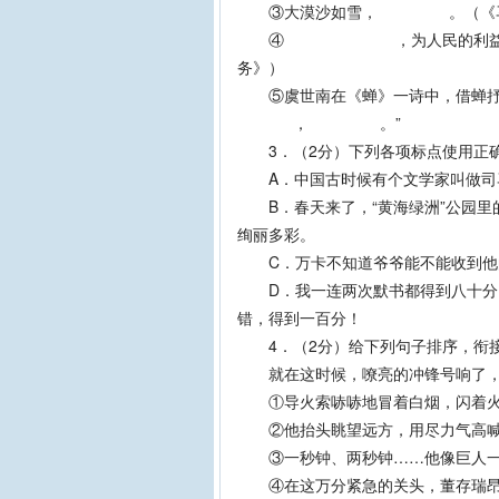
③大漠沙如雪， 。（《马
④ ，为人民的利益改正错的
务》）
⑤虞世南在《蝉》一诗中，借蝉抒
， 。”
3．（2分）下列各项标点使用正
A．中国古时候有个文学家叫做司马
B．春天来了，“黄海绿洲”公园里
绚丽多彩。
C．万卡不知道爷爷能不能收到他
D．我一连两次默书都得到八十分，
错，得到一百分！
4．（2分）给下列句子排序，衔
就在这时候，嘹亮的冲锋号响
①导火索哧哧地冒着白烟，闪着火
②他抬头眺望远方，用尽力气高喊着
③一秒钟、两秒钟……他像巨人一
④在这万分紧急的关头，董存瑞昂首