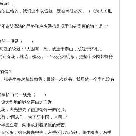
诗》）
，我们这个队伍就一定会兴旺起来。（《为人民服
怀表明高洁的品格和声名远扬是源于自身高度的诗句是：“
确的一项是（ ）
迁的说过：“人固有一死，或重于泰山，或轻于鸿毛”。
的迎春花，桃花，樱花，玉兰花竞相绽放，把整个公园装扮得
的信？
张先生每次都鼓励我；最近一次默书，我居然一个字也没有
接最恰当的一项是（ ）
了，惊天动地的喊杀声由远而近
花，火光照亮了他那钢铸一般的脸。
：“同志们，为了新中国，冲啊！”
样挺立着，两眼放射着坚毅的光芒。
挺胸，站在桥底中央，左手托起炸药包，顶住桥底，右手