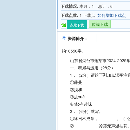
下载情况:
本月：1 总计：6
下载点数:
1 下载点
如何增加下载点
传统下载
点此下载
资源简介：
约18550字。
山东省烟台市蓬莱市2024-202
一、积累与运用（28分）
1．（2分）请给下列加点汉字注音
①藤蔓
②搅和
③皮xuē
④ráo有趣味
2．（6分）默写。
①终日不成章， 。（《迢
② ，冷落无声湿桂花。（