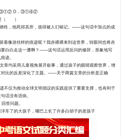
③①② D．③①④②
是（ ）
牲，他死得其所，值得被人们铭记。——这句话中加点的成
着像游丝样的痕迹呢？我赤裸裸来到这世界，转眼间也将赤
偏要白白走这一遭啊？——这句话运用反问的修辞，形象地写
么痕迹。
章均采用儿童视角展开叙事，通过孩子的眼睛观察世界，增
过对比的反差深化了主题。——关于两篇文章的分析是正确
申遗不仅为推动全球文明倡议的实践提供了重要支撑，也有利于
这句话没有语病。
，回答问题。
洋车了的大孩子，嘴巴上长了许多白胡子的老孩子