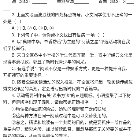
通（xiāo）______ 垂涎欲滴______ 青面（liáo）牙___
___
2. 上面文段画波浪线的四处标点符号，小文同学使用不正确的一
处是（ ）
A. ① B. ② C. ③ D. ④
3. 下列句子中，请你帮小文找出有语病 一项（ ）
A. 以“典耀中华，书香岱岳”为主题的“阅读之星”评选活动将在我
们学校举行。
B. 来自全区各中小学校的学生代表齐聚一堂，将中华经典文化呈
现得淋漓尽致，彰显了新时代青少年的风采。
C. 有选手说：“阅读不仅是一种娱乐方式，更是一种提升自我、
开拓视野的重要途径。”
D. 随着全民阅读活动的深入推进，在全区将涌起一轮阅读传统优
秀文化作品的高潮，定会谱写出新时代的书香篇章。
4. 活动需要制作有关“读书方法”的专题展板。小语搜集了以下材
料，但是顺序出现了混乱，请你帮她正确排序。（ ）
①精读指向细腻的感受、透彻的理解和广泛的联想；
②这两种方法在同一阅读过程中是可以交替使用的。
③总之，精读和跳读有一个共同的目的，就是要抓住一部作品的
重要内容、精彩片段，加以解读欣赏，而忽略那些无关紧要的或并不
精彩的内容，从而提高阅读的效率。