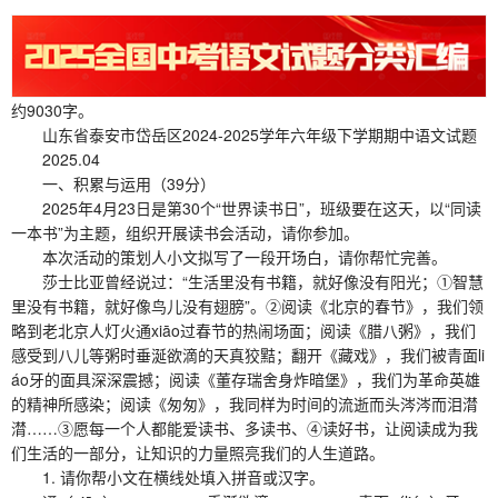
约9030字。
山东省泰安市岱岳区2024-2025学年六年级下学期期中语文试题
2025.04
一、积累与运用（39分）
2025年4月23日是第30个“世界读书日”，班级要在这天，以“同读
一本书”为主题，组织开展读书会活动，请你参加。
本次活动的策划人小文拟写了一段开场白，请你帮忙完善。
莎士比亚曾经说过：“生活里没有书籍，就好像没有阳光；①智慧
里没有书籍，就好像鸟儿没有翅膀”。②阅读《北京的春节》，我们领
略到老北京人灯火通xiāo过春节的热闹场面；阅读《腊八粥》，我们
感受到八儿等粥时垂涎欲滴的天真狡黠；翻开《藏戏》，我们被青面li
áo牙的面具深深震撼；阅读《董存瑞舍身炸暗堡》，我们为革命英雄
的精神所感染；阅读《匆匆》，我同样为时间的流逝而头涔涔而泪潸
潸……③愿每一个人都能爱读书、多读书、④读好书，让阅读成为我
们生活的一部分，让知识的力量照亮我们的人生道路。
1. 请你帮小文在横线处填入拼音或汉字。