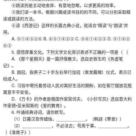
④跳读则是主动地舍弃、有意地忽略，以求更高的效率。
⑤我们读一本书，根据兴趣或读书目的的不同，可以分别采取精
读或跳读的方法。
⑥读《西游记》这样的长篇古典小说，就适合“精读”与“跳读”并
用。
A. ⑤①④③②⑥ B. ⑥⑤①④②③ C. ⑤⑥①④②③ D. ⑤①④②
⑥③
5. 感悟厚重文化。下列文学文化常识表述不正确的一项是（ ）
A. 《那个星期天》是一篇抒情散文，选自史铁生的《务虚笔
记》。
B. 弱冠，指男子二十岁左右举行加冠（束发戴帽）仪式，表示已
经成人。
C. 习俗中寄托着劳动人民对美好生活的期盼，如在客厅摆放花瓶
寓意平平安安。
D. 《万卡》的作者是俄国作家契诃夫，《小抄写员》选自意大利
作家德•亚米契斯的《爱的教育》。
6. 吟诵经典诗词，请你默写。
（1）日暮汉宫传蜡烛，____________。（韩翃《寒食》）
（2）____________，不必法古；苟周于事，____________。
（《淮南子》）