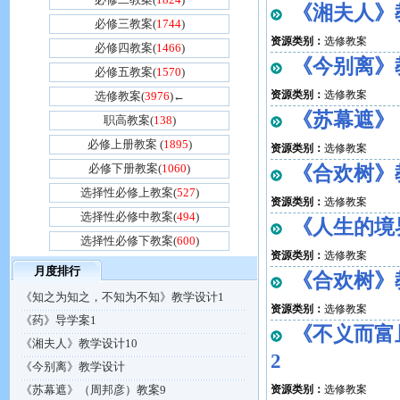
《湘夫人》
必修三教案(
1744
)
资源类别：
选修教案
必修四教案(
1466
)
《今别离》
必修五教案(
1570
)
资源类别：
选修教案
选修教案(
3976
)←
《苏幕遮》
职高教案(
138
)
必修上册教案 (
1895
)
资源类别：
选修教案
必修下册教案(
1060
)
《合欢树》
选择性必修上教案(
527
)
资源类别：
选修教案
选择性必修中教案(
494
)
《人生的境
选择性必修下教案(
600
)
资源类别：
选修教案
月度排行
《合欢树》
《知之为知之，不知为不知》教学设计1
资源类别：
选修教案
《药》导学案1
《不义而富
《湘夫人》教学设计10
2
《今别离》教学设计
《苏幕遮》（周邦彦）教案9
资源类别：
选修教案