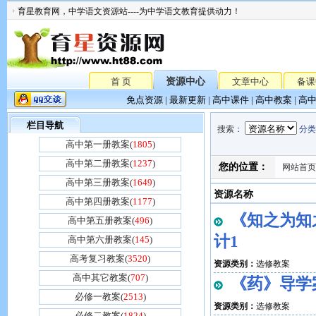
育星教育网，中学语文资源站----为中学语文教育提供动力！
首 页
资源中心
文章中心
备课
免点资源
|
最新更新
|
高中课件
|
高中教案
|
高
栏目导航
搜索
：
分类
高中第一册教案(
1805
)
高中第二册教案(
1237
)
您的位置：
网站首页
高中第三册教案(
1649
)
资源名称
高中第四册教案(
1177
)
《知之为知
高中第五册教案(
496
)
计1
高中第六册教案(
145
)
高考复习教案(
3520
)
资源类别：
选修教案
高中其它教案(
707
)
《药》导学
必修一教案(
2513
)
资源类别：
选修教案
必修二教案(
1824
)