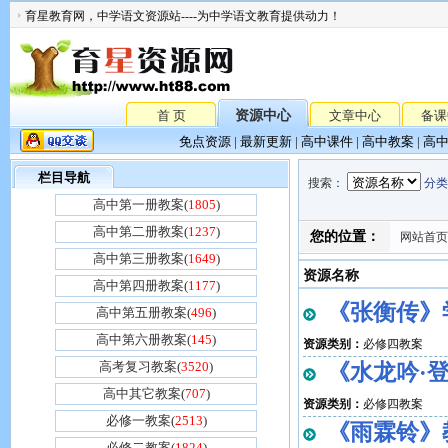
育星教育网，中学语文资源站----为中学语文教育提供动力！
首 页
资源中心
文章中心
备课
免点资源
|
最新更新
|
高中课件
|
高中教案
|
高
栏目导航
搜索
：
分类
高中第一册教案(
1805
)
高中第二册教案(
1237
)
您的位置：
网站首页
高中第三册教案(
1649
)
资源名称
高中第四册教案(
1177
)
《张衡传》
高中第五册教案(
496
)
高中第六册教案(
145
)
资源类别：
必修四教案
高考复习教案(
3520
)
《水龙吟·
高中其它教案(
707
)
资源类别：
必修四教案
必修一教案(
2513
)
《雨霖铃》
必修二教案(
1824
)