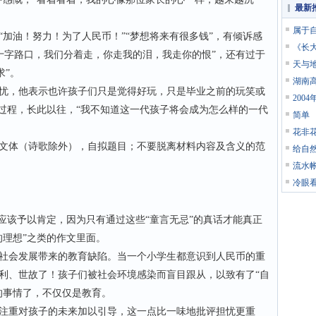
最新
属于
油！努力！为了人民币！”“梦想将来有很多钱”，有倾诉感
《长
“十字路口，我们分着走，你走我的泪，我走你的恨”，还有过于
天与
求”。
湖南
，他表示也许孩子们只是觉得好玩，只是毕业之前的玩笑或
200
的过程，长此以往，“我不知道这一代孩子将会成为怎么样的一代
简单
花非
体（诗歌除外），自拟题目；不要脱离材料内容及含义的范
给自
流水
冷眼
该予以肯定，因为只有通过这些“童言无忌”的真话才能真正
的理想”之类的作文里面。
会发展带来的教育缺陷。当一个小学生都意识到人民币的重
利、世故了！孩子们被社会环境感染而盲目跟从，以致有了“自
的事情了，不仅仅是教育。
重对孩子的未来加以引导，这一点比一味地批评担忧更重