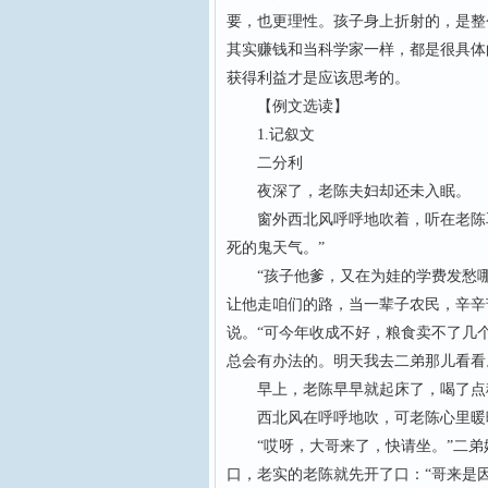
要，也更理性。孩子身上折射的，是整
其实赚钱和当科学家一样，都是很具体
获得利益才是应该思考的。
【例文选读】
1.记叙文
二分利
夜深了，老陈夫妇却还未入眠。
窗外西北风呼呼地吹着，听在老陈耳
死的鬼天气。”
“孩子他爹，又在为娃的学费发愁哪？
让他走咱们的路，当一辈子农民，辛辛
说。“可今年收成不好，粮食卖不了几
总会有办法的。明天我去二弟那儿看看
早上，老陈早早就起床了，喝了点稀
西北风在呼呼地吹，可老陈心里暖暖
“哎呀，大哥来了，快请坐。”二弟
口，老实的老陈就先开了口：“哥来是