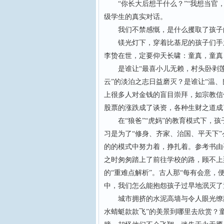
“你长大后想干什么？”“我想当官，
级学生的真实对话。
我们不禁感慨，是什么攫取了孩子的
镁光灯下，穿着比基尼的孩子们手之
李贽在世，定要仰天长啸：童真，童真
是谁让“最喜小儿无赖，村头卧剥莲蓬
云”的淡泊之志日益磨灭？是谁让“温
上很多人对金钱的盲目崇拜，如宗教信
股票的涨跌成了谈资，各种生财之道成
在“狼爸”“虎妈”的教育模式下，孩
习是为了“修身、齐家、治国、平天下
的的模式中努力着，挣扎着。参考书由
之时匆匆踏上了前往学校的路，顾不上那
的“重难点解析”。古人那“每有会意，
中，我们怎么能抱怨孩子过早地泯灭了
城市拥挤的水泥高墙与令人眼光缭乱
水蜻蜓款款飞”的美景到哪里去欣赏？