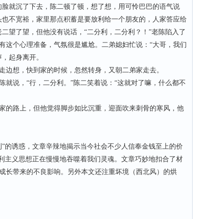
的脸就沉了下去，陈二顿了顿，想了想，用可怜巴巴的语气说
头也不宽裕，家里那点积蓄是要放利给一个朋友的，人家答应给
老二望了望，但他没有说话，“二分利，二分利？！”老陈陷入了
有这个心理准备，气氛很是尴尬。二弟媳妇忙说：“大哥，我们
声，起身离开。
边想，快到家的时候，忽然转身，又朝二弟家走去。
说，“行，二分利。”陈二笑着说：“这就对了嘛，什么都不
的路上，但他觉得脚步如比沉重，迎面吹来刺骨的寒风，他
”的诱惑，文章辛辣地揭示当今社会不少人信奉金钱至上的价
功利主义思想正在慢慢地吞噬着我们灵魂。文章巧妙地扣合了材
成长带来的不良影响。另外本文还注重坏境（西北风）的烘