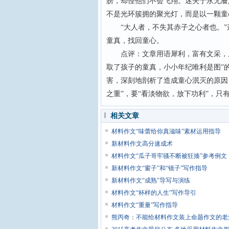
膀，却怪他们不会飞翔。迷失于永无餍
不是光环簇拥的聚光灯，而是以一颗童
“大人者，不失其赤子之心者也。”
童真，找回童心。
点评：文章用语犀利，富有文采，从“
取了孩子的童真，小小年纪唯利是图”
害，深刻地剖析了造成童心泯灭的原因
之重”，要“看淡物欲，放下功利”，只
相关文章
材料作文“味蕾给你真滋味”素材运用指导
新材料作文高分速成术
材料作文“瓜子哥牢骚不断被狂揍”参考例文
新材料作文“窗子”和“镜子”写作指导
新材料作文“成熟”导写与演练
材料作文“杯样的人生”写作导引
材料作文“重量”写作指导
熊丙奇：不能给材料作文装上命题作文的老