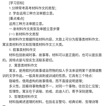
[学习目标]
1.分辨常考高考材料作文的类型；
2. 学会运用三种方法审题立意。
[重点难点]
运用三种方法审题立意。
一.新材料作文类型及审题立意步骤
(一) 新材料作文类型
新材料作文根据所给材料内容，大致上可分为叙事类材料作文、
寓言类材料作文和哲理类材料作文三大类。
1. 叙事类材料作文
材料包括新闻时事、故事等，材料可以是正面的，也可以是反面
的。其特点是与现实生活联系密切。
2．寓意类材料作文
寓言，是用假托的故事或自然物的拟人手法来说明某个道理或教
训的文学作品，一般具有讽刺或训诫的性质。它具有三个特点：
隐喻性，借用虚构的故事情境，而不直接说明道理；
多义性，因看待事物角度不一，对同一个事物，往往见仁见智；
哲理性，寓言在于讽喻、劝戒、启迪人们，寄予深刻道理。
3．哲理类材料作文
材料指阐述道理的材料，包括名言警句、经典论断、哲理诗等