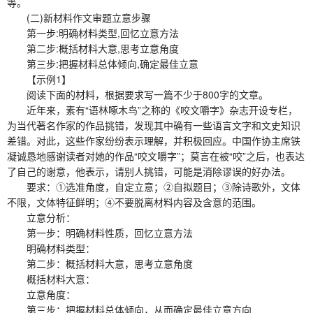
等。
(二)新材料作文审题立意步骤
第一步:明确材料类型,回忆立意方法
第二步:概括材料大意,思考立意角度
第三步:把握材料总体倾向,确定最佳立意
【示例1】
阅读下面的材料，根据要求写一篇不少于800字的文章。
近年来，素有“语林啄木鸟”之称的《咬文嚼字》杂志开设专栏，
为当代著名作家的作品挑错，发现其中确有一些语言文字和文史知识
差错。对此，这些作家纷纷表示理解，并积极回应。中国作协主席铁
凝诚恳地感谢读者对她的作品“咬文嚼字”；莫言在被“咬”之后，也表达
了自己的谢意，他表示，请别人挑错，可能是消除谬误的好办法。
要求：①选准角度，自定立意；②自拟题目；③除诗歌外，文体
不限，文体特征鲜明；④不要脱离材料内容及含意的范围。
立意分析：
第一步：明确材料性质，回忆立意方法
明确材料类型：
第二步：概括材料大意，思考立意角度
概括材料大意：
立意角度：
第三步：把握材料总体倾向，从而确定最佳立意方向