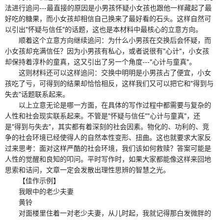
法进行追问---最直接的原因是小男孩怀疑小女孩也跟他一样藏起了最
好吃的糖果，而小女孩却相信自己换来了最好看的石头。这样自然可
以引出"怀疑与信任"的话题，这也是本材料中最核心的立意方向。
顺着这个立意方向继续追问：为什么小男孩在交换后会怀疑，而
小女孩却充满信任？因为小男孩有私心，或者说很有"心计"，小女孩
却保持着淳朴的童真，这又引出了另一个角度---"心计与童真"。
这则材料还可以这样追问：交换中明明是小男孩占了便宜，小女
孩吃了亏，可得到的结果却恰恰相反，这样我们又可以把它和"得到与
失去"话题联系起来。
以上立意无论是哪一方面，在具体的写作过程中都需要与复杂的
人性和社会现实联系起来。不管是"怀疑与信任""心计与童真"，还
是"得到与失去"，其实都有着深刻的社会因素。物化的、功利的、竞
争的社会环境已经使得人的自然本性变形、扭曲。这也就要求大家反
过来思考：面对这样严酷的社会环境，我们该如何救赎？答案可能是
人性的觉醒和良知的叩问。平时写作时，如果大家都能像这样来回地
思索和诘问，文章一定会发散出理性思辨的智慧之光。
【佳作示例】
我眼中的老少夫妻
黄铃
对面楼里住着一对老少夫妻，从儿时起，我就记得那白发微胖的