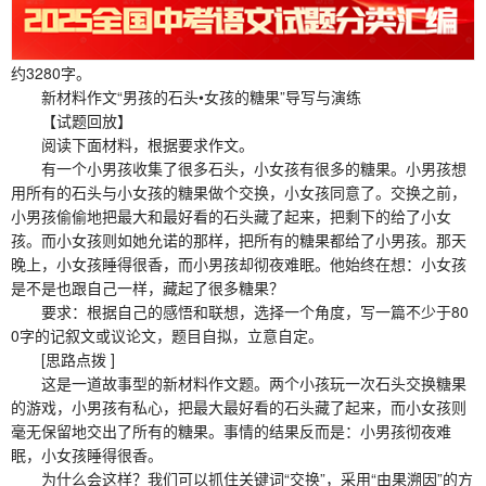
约3280字。
新材料作文“男孩的石头•女孩的糖果”导写与演练
【试题回放】
阅读下面材料，根据要求作文。
有一个小男孩收集了很多石头，小女孩有很多的糖果。小男孩想
用所有的石头与小女孩的糖果做个交换，小女孩同意了。交换之前，
小男孩偷偷地把最大和最好看的石头藏了起来，把剩下的给了小女
孩。而小女孩则如她允诺的那样，把所有的糖果都给了小男孩。那天
晚上，小女孩睡得很香，而小男孩却彻夜难眠。他始终在想：小女孩
是不是也跟自己一样，藏起了很多糖果？
要求：根据自己的感悟和联想，选择一个角度，写一篇不少于80
0字的记叙文或议论文，题目自拟，立意自定。
[思路点拨 ]
这是一道故事型的新材料作文题。两个小孩玩一次石头交换糖果
的游戏，小男孩有私心，把最大最好看的石头藏了起来，而小女孩则
毫无保留地交出了所有的糖果。事情的结果反而是：小男孩彻夜难
眠，小女孩睡得很香。
为什么会这样？我们可以抓住关键词“交换”，采用“由果溯因”的方