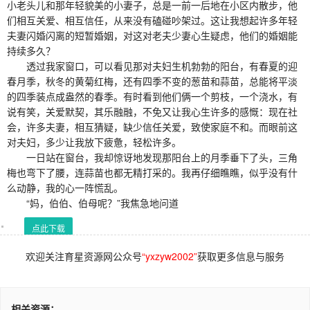
小老头儿和那年轻貌美的小妻子，总是一前一后地在小区内散步，他
们相互关爱、相互信任，从来没有磕碰吵架过。这让我想起许多年轻
夫妻闪婚闪离的短暂婚姻，对这对老夫少妻心生疑虑，他们的婚姻能
持续多久？
透过我家窗口，可以看见那对夫妇生机勃勃的阳台，有春夏的迎
春月季，秋冬的黄菊红梅，还有四季不变的葱苗和蒜苗，总能将平淡
的四季装点成盎然的春季。有时看到他们俩一个剪枝，一个浇水，有
说有笑，关爱默契，其乐融融，不免又让我心生许多的感慨：现在社
会，许多夫妻，相互猜疑，缺少信任关爱，致使家庭不和。而眼前这
对夫妇，多少让我放下疲惫，轻松许多。
一日站在窗台，我却惊讶地发现那阳台上的月季垂下了头，三角
梅也弯下了腰，连蒜苗也都无精打采的。我再仔细瞧瞧，似乎没有什
么动静，我的心一阵慌乱。
“妈，伯伯、伯母呢？”我焦急地问道
点此下载
欢迎关注育星资源网公众号
“yxzyw2002”
获取更多信息与服务
相关资源：