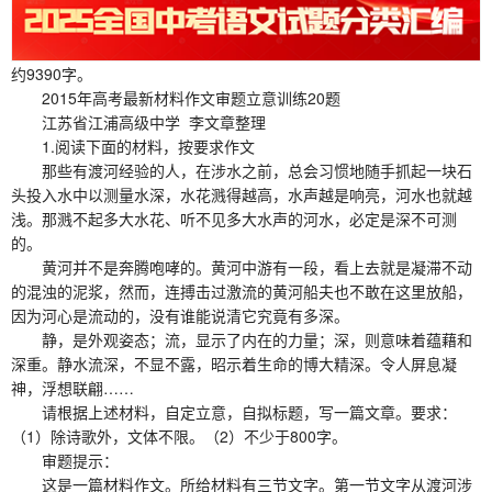
约9390字。
2015年高考最新材料作文审题立意训练20题
江苏省江浦高级中学 李文章整理
1.阅读下面的材料，按要求作文
那些有渡河经验的人，在涉水之前，总会习惯地随手抓起一块石
头投入水中以测量水深，水花溅得越高，水声越是响亮，河水也就越
浅。那溅不起多大水花、听不见多大水声的河水，必定是深不可测
的。
黄河并不是奔腾咆哮的。黄河中游有一段，看上去就是凝滞不动
的混浊的泥浆，然而，连搏击过激流的黄河船夫也不敢在这里放船，
因为河心是流动的，没有谁能说清它究竟有多深。
静，是外观姿态；流，显示了内在的力量；深，则意味着蕴藉和
深重。静水流深，不显不露，昭示着生命的博大精深。令人屏息凝
神，浮想联翩……
请根据上述材料，自定立意，自拟标题，写一篇文章。要求：
（1）除诗歌外，文体不限。（2）不少于800字。
审题提示：
这是一篇材料作文。所给材料有三节文字。第一节文字从渡河涉