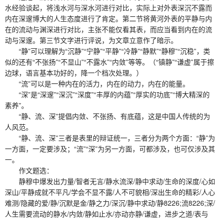
水经验谈起，将浅水河与深水河进行对比，实际上对外表深沉不露而
内在深邃博大的人生态度进行了肯定。第二节将黄河外表的平静与内
在的流动与渊深进行对比，主张不能仅看其表，而应当看到内在的流
动与深邃。第三节文字进行评说，为文章立意作了暗示。
“静”可以理解为“沉静”“宁静”“平静”“冷静”“静默”“静穆”“沉稳”，类
似的还有“不张扬”“不显山”“不露水”“内敛”等等。（“镇静”“谦虚”属于擦
边球，语言基本功好的，降一个档次处理。）
“流”可以是一种内在的活力，内在的动力，内在的能量。
“深”是“深邃”“深沉”“深度”“丰厚的内蕴”“厚实的功底”“博大精深的
素养”。
“静、流、深”提倡内敛、不张扬、有底蕴，这是中国人传统的为
人风范。
“静、流、深”三者是表里的辩证统一，三者分为两个方面：“静”为
一方面，一定要涉及；“流”“深”为另一方面，可都涉及，也可仅涉及其
一。
作文题选：
静穆中爆发出力量/智者无言/静水流深/静中求动/生命的深度/心如
深山/平静成就不平凡/学会不显不露/人不可貌相/深出生命的精彩/人心
难测/隐藏的爱/静/沉默是金/静之力/深沉/静中求动/静8226;流8226;深/
人生需要流动的静水/内敛/静如止水/亦动亦静/谦虚，进步之道/表与