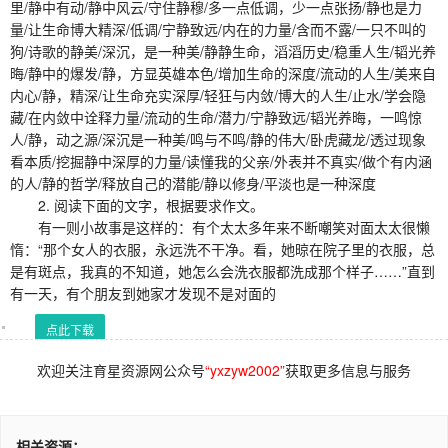
里/静中有动/静中风云/守住静穆/多一点低调，少一点张扬/静也是力
量/让生命博大精深/低调/宁静致远/内在的力量/含而不露/一只不叫的
狗/诗歌的静美/深沉，是一种美/静静生命，滔滔历史/稳重人生/韬光养
晦/静中的爆发/静，方显英雄本色/增加生命的深度/流动的人生/美来自
内心/静，精深/让生命充实深厚/轻狂与内敛/博大的人生/止水/学会隐
藏/在内敛中诠释力量/流动的生命/潜力/宁静致远/韬光养晦，一鸣惊
人/静，动之源/深沉是一种美/鸣与不鸣/静的伟大/卧虎藏龙/透过现象
看本质/挖掘静中深厚的力量/读懂我的父亲/外表并不真实/做个有内涵
的人/静的哲学/释放自己的潜能/静以修身/平淡也是一种深度
2. 阅读下面的文字，根据要求作文。
有一则小故事是这样的：有个太太多年来不断嘲笑对面太太很懒
惰：“那个女人的衣服，永远洗不干净。看，她晾在院子里的衣服，总
是有斑点，我真的不知道，她怎么会洗衣服都洗成那个样子……”直到
有一天，有个朋友到她家才发现不是对面的
点此下载
欢迎关注育星资源网公众号
“yxzyw2002”
获取更多信息与服务
相关资源：