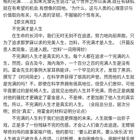
格的完满……正如朱光潜先生说过:“这个世界之所以美满,就在有缺陷,
就在有希望的机会,有想像的田地。”为什么，这与人类的心理意识与
价值取向有关，与人类的坚韧，不服输的个性有关。
【原文再现】
不完满才是人生
在生命的长河中，我们无时无刻不在追逐，努力地向前奔跑，只
为了追求那梦寐以求的完美人生，岂料，不完满才是人生。（开篇反
思人类现象，迅速入题。“岂料”一词用得妙）
不完满的人生才是真实的人生。每个人都在追求一个完满的人
生，然而，自古及今，海内海外，一个百分之百的完满人生是没有
的。霍金先生的事例大家耳熟能详，一个罕见的天才，发现了黑洞，
撰写了《时间简史》，在科学界获得了很高的声誉。然而他的人生就
是完满的吗？不，即使在科学界拥有很高地位，倍受人们景仰，可他
毕竟要过的是轮椅人生。这就见出他的人生并不完满，而也正是病魔
对他的骚扰才更确定了霍金是人，不是神，才更加剧了他人生的真实
性。所以，不完满的人生才是真实的人生。（全段总分总，层次分
明；抓住“真实”，用霍金的材料证明分论点）
不完满的人生利于我们创造更辉煌的未来。人生就像一出折子
戏，正是多了一份残缺不完的伤感，才会让人们奋力去追逐。无臂钢
琴师刘伟的故事家喻户晓，他的那句：“要么赶紧死，要么快乐活”的
人生格言已被许多人传颂。儿时断臂，未向困难你头，用脚代替手做