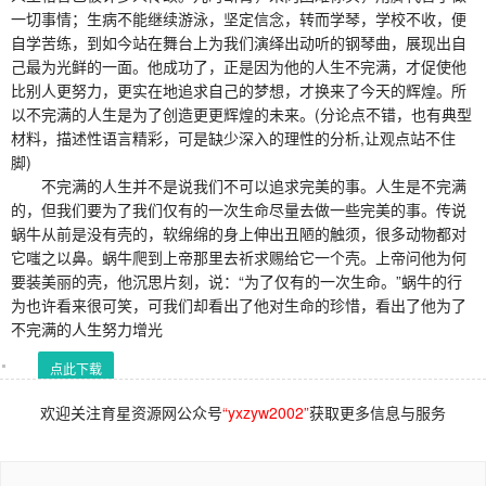
一切事情；生病不能继续游泳，坚定信念，转而学琴，学校不收，便
自学苦练，到如今站在舞台上为我们演绎出动听的钢琴曲，展现出自
己最为光鲜的一面。他成功了，正是因为他的人生不完满，才促使他
比别人更努力，更实在地追求自己的梦想，才换来了今天的辉煌。所
以不完满的人生是为了创造更更辉煌的未来。(分论点不错，也有典型
材料，描述性语言精彩，可是缺少深入的理性的分析,让观点站不住
脚)
不完满的人生并不是说我们不可以追求完美的事。人生是不完满
的，但我们要为了我们仅有的一次生命尽量去做一些完美的事。传说
蜗牛从前是没有壳的，软绵绵的身上伸出丑陋的触须，很多动物都对
它嗤之以鼻。蜗牛爬到上帝那里去祈求赐给它一个壳。上帝问他为何
要装美丽的壳，他沉思片刻，说：“为了仅有的一次生命。”蜗牛的行
为也许看来很可笑，可我们却看出了他对生命的珍惜，看出了他为了
不完满的人生努力增光
点此下载
欢迎关注育星资源网公众号
“yxzyw2002”
获取更多信息与服务