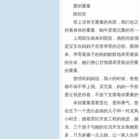
爱的重量
陈怡安
世上没有无重量的东西，我们也正是
担着身体的重量、蜗牛背着沉重的壳一
上周因生病来到医院，偶然间发现医
是宝宝在妈妈子宫里孕育的过程。图画
来。孕育着孩子的妈妈默默地承受着孩
的生命，她们便心甘情愿承受着这些重
份重量。
曾经听妈妈说，我小的时候，爸爸整
都不得不带上我。买完菜，妈妈一手拎
爱让我坚持着，不放下支撑着你重量的
承担重量需要责任、爱和勇气。曾看
在生下一个患白血病的儿子和一对龙凤
小村庄，随着景区开发工程的推进，越
夫。三个孩子与她的生活开支全靠她那
多，只为多赚一点儿钱，让一家人生存