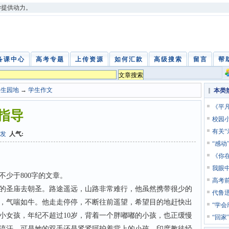
学提供动力。
备课中心
高考专题
上传资源
如何汇款
高级搜索
留言
帮
学生园地
→
学生作文
本类
《平
指导
校园
有关“
发
人气:
“感动
《你
我眼
少于800字的文章。
高考前
圣庙去朝圣。路途遥远，山路非常难行，他虽然携带很少的
代鲁
，气喘如牛。他走走停停，不断往前遥望，希望目的地赶快出
“学会
小女孩，年纪不超过10岁，背着一个胖嘟嘟的小孩，也正缓慢
“回家
流汗，可是她的双手还是紧紧呵护着背上的小孩。印度教徒经