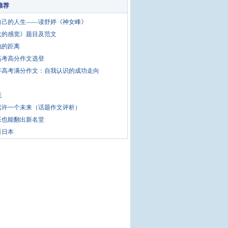
推荐
自己的人生——读舒婷《神女峰》
大的感觉》题目及范文
地的距离
高考高分作文选登
4年高考满分作文：自我认识的成功走向
花
然许一个未来（话题作文评析）
帐也能翻出新名堂
看日本