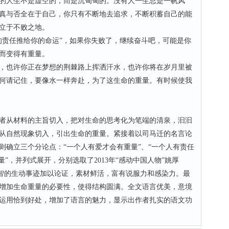
的人生不是虚空的，而是沉甸甸的。没有人一生总是一帆风
真与否全在于自己，你只有不断地去追求，不断积蓄自己的能
立于不败之地。
责任推给你的命运”，如果你失败了，继续奋斗吧，可能是你
而变得有重量。
也许你正在梦想的荆棘路上挥洒汗水，也许你将在岁月里被
何请记住，要像水一样奔赴，为了这生命的重量。有时候使我
从材料的主旨切入，把对生命的思考化为笔端的清泉，汩汩
从自然现象切入，引出生命的重量。紧接着以司马迁的名言论
则确立三个分论点：“一个人有爱才会有重量”、“一个人有责任
”，并列式展开，分别选取了2013年“感动中国人物”姚厚
廖智的生动事迹加以论证，素材鲜活，富有说服力和感染力。最
增加生命重量的必要性，使得结构圆满。全文语言优美，意境
运用恰到好处，增加了语言的魅力，显示出作者扎实的语文功