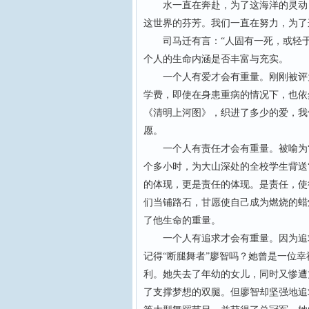
水一直在奔赴，为了这海洋的灵动；
这世界的芬芳。我们一直在努力，为了
司马迁有言：“人固有一死，或轻于
个人的生命内涵是否丰富与充实。
一个人有爱才会有重量。刚刚被评为2
学费，即使在身患重病的情况下，也依然
《清明上河图》，织进了多少的爱，我
愿。
一个人有责任才会有重量。被喻为“
个多小时，为大山深处的全校学生背送
的体现，更是责任的体现。是责任，使
们当铺路石，甘愿使自己成为燃烧的蜡
了他生命的重量。
一个人有追求才会有重量。因为追求
记得“断腿舞者”廖智吗？她曾是一位
利。她失去了年幼的女儿，同时又惨遭
了支撑梦想的双腿。但廖智却坚强地追