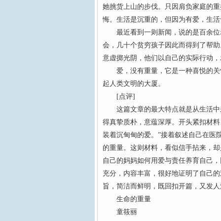
她挑货上山的步伐。只因肩负家庭的重
悔。生活是沉重的，但因为有爱，生活
最近看到一则新闻，说的是百余位老
会，几十个贫穷孩子因此而得到了帮助
意虚掷光阴，他们以自己的实际行动，
爱，没有重量，它是一种喜悦的关怀
起人类文明的大厦。
[点评]
这篇文章的最大特点就是从生活中来
得真挚质朴，意蕴深厚。开头紧扣材料
装着沉甸甸的爱。”接着叙述自己在医
的重量。这则材料，看似信手拈来，却
自己的妈妈如何用爱与责任养育自己，同
充分，内容丰富，很好地证明了自己的
旨，简洁而鲜明，既回扣开篇，又发人
生命的重量
童筱丽