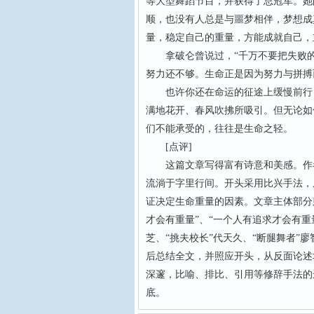
等大型舞蹈节目，并获得了总冠军。她
顺，也没有人总是与噩梦相伴，梦想成
量，稳定自己的重量，方能成就自己，
拿破仑曾说过，“千万不要把失败的
努力还不够。生命正是因为努力与拼搏
也许你还在命运的征途上缓慢前行，
满地花开、春风吹拂所吸引。但无论如
们不能承受的，往往是生命之轻。
[点评]
这篇文章写得富有诗意和美感。作者
流淌于字里行间。开头采用比兴手法，
证决定生命重量的因素。文章主体部分
才会有重量”、“一个人有追求才会有重量
芝、“挑夫校长”代天久、“断腿舞者”
后总结全文，并照应开头，从反面论述
深邃，比喻、排比、引用等修辞手法的
底。