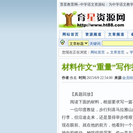
育星教育网--中学语文资源站：为中学语文教
网站首页
资源频道
文章频道
关键词:
您现在正在浏览：
网站首页
→
文章首页
→
材料作文“重量”写作
作者
:佚名
时间
:2015/6/9 22:54:00
来源
:
会员转
【真题回放】
阅读下面的材料，根据要求写一篇不
一位印度教徒，步行到喜马拉雅山的
行李，但沿途走来，还是显得举步维艰
现在眼前。就在他的前方，他看到一个
地向前移动。她喘得很厉害，也一直在