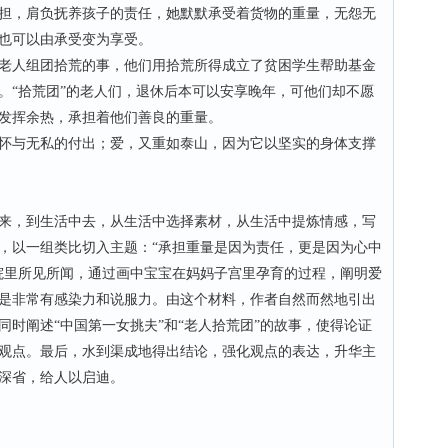
担，肩负抚养孩子的责任，她默默承受着货物的重量，无怨无
也可以由承受变为享受。
人组团拾荒的事，他们用拾荒所得成立了贫困学生帮助基金
。“拾荒团”的老人们，退休后本可以安享晚年，可他们却不愿
发挥余热，承担着他们善良的重量。
与无私的付出；爱，又重如泰山，因为它以坚实的身体支撑
，到生活中去，从生活中选择素材，从生活中提炼情感，写
，以一组类比切入主题：“承担重量是因为责任，更是因为心中
院里所见所闻，通过画中宝宝在妈妈子宫里孕育的过程，阐明爱
是非常有感染力和说服力。由这个材料，作者自然而然地引出
时阐述“中国第一女挑夫”和“老人拾荒团”的故事，使得论证
观点。最后，水到渠成地得出结论，强化观点的表达，升华主
深省，给人以启迪。