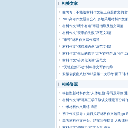
相关文章
熊丙奇：不能给材料作文装上命题作文的老
2015高考作文题目公布 多地采用材料作文
材料作文“喂牛有道”审题指导及范文两篇
材料作文“安泰的失败”及范文3篇
“辛苦”材料作文写作指导
材料作文“偶然和必然”及范文4篇
材料作文“生活的哲学”之写作指导及习作点
材料作文“碎片化阅读”及范文
“天地寂然不动”材料作文写作指导
安徽省皖南八校2015届第一次联考“面子”
相关资源
科普型新材料作文“人体细胞”导写及示例 
材料作文“听听高三学子谈谈文理是否分科”
中考材料作文训练 通用
初中作文指导：如何拟好材料作文题目ppt 
高考材料作文开头、结尾写作指导 人教课
材料作文“钝感力”范文五篇 通用