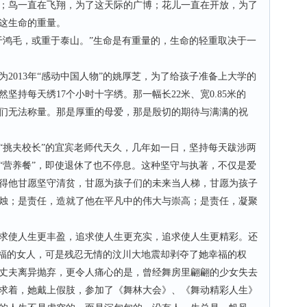
鸟一直在飞翔，为了这天际的广博；花儿一直在开放，为了
这生命的重量。
鸿毛，或重于泰山。”生命是有重量的，生命的轻重取决于一
013年“感动中国人物”的姚厚芝，为了给孩子准备上大学的
坚持每天绣17个小时十字绣。那一幅长22米、宽0.85米的
们无法称量。那是厚重的母爱，那是殷切的期待与满满的祝
挑夫校长”的宜宾老师代天久，几年如一日，坚持每天跋涉两
“营养餐”，即使退休了也不停息。这种坚守与执著，不仅是爱
得他甘愿坚守清贫，甘愿为孩子们的未来当人梯，甘愿为孩子
烛；是责任，造就了他在平凡中的伟大与崇高；是责任，凝聚
使人生更丰盈，追求使人生更充实，追求使人生更精彩。还
幸福的女人，可是残忍无情的汶川大地震却剥夺了她幸福的权
丈夫离异抛弃，更令人痛心的是，曾经舞房里翩翩的少女失去
求着，她戴上假肢，参加了《舞林大会》、《舞动精彩人生》