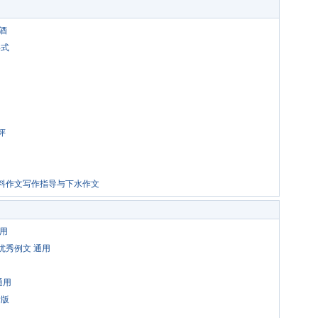
酒
形式
评
材料作文写作指导与下水作文
通用
优秀例文 通用
通用
标版