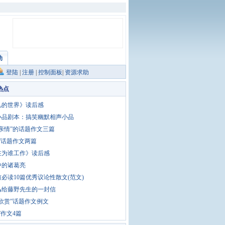
助
登陆
|
注册
|
控制面板
|
资源求助
热点
凡的世界》读后感
小品剧本：搞笑幽默相声小品
亲情”的话题作文三篇
”话题作文两篇
在为谁工作》读后感
中的诸葛亮
必读10篇优秀议论性散文(范文)
迅给藤野先生的一封信
欣赏”话题作文例文
”作文4篇