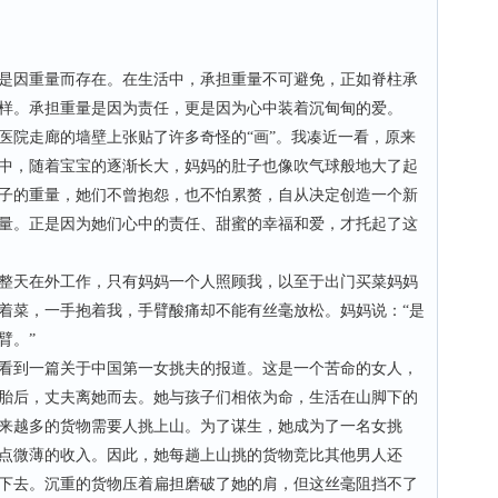
因重量而存在。在生活中，承担重量不可避免，正如脊柱承
样。承担重量是因为责任，更是因为心中装着沉甸甸的爱。
院走廊的墙壁上张贴了许多奇怪的“画”。我凑近一看，原来
中，随着宝宝的逐渐长大，妈妈的肚子也像吹气球般地大了起
子的重量，她们不曾抱怨，也不怕累赘，自从决定创造一个新
量。正是因为她们心中的责任、甜蜜的幸福和爱，才托起了这
天在外工作，只有妈妈一个人照顾我，以至于出门买菜妈妈
着菜，一手抱着我，手臂酸痛却不能有丝毫放松。妈妈说：“是
臂。”
到一篇关于中国第一女挑夫的报道。这是一个苦命的女人，
胎后，丈夫离她而去。她与孩子们相依为命，生活在山脚下的
来越多的货物需要人挑上山。为了谋生，她成为了一名女挑
点微薄的收入。因此，她每趟上山挑的货物竞比其他男人还
下去。沉重的货物压着扁担磨破了她的肩，但这丝毫阻挡不了