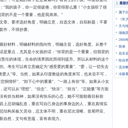
最新
：“我的孩子，你一定很疲倦，你背得那么重！”小女孩听了很
属于
我背的不是一个重量，他是我弟弟。”
《长
章。要求选好角度，明确立意，自选文体，自拟标题；不要
天与
套作，不得抄袭。
湖南
200
好材料，明确材料的指向性，明确主旨，选好角度。从整个
简单
话是重点，尤其是小女孩的话：“你背的是一个重量，但我背的
花非
与责任的体现，生命的境界因此而得到提升。所以从材料的这个
给自
的。考生可以将立意确定为“感受爱的重量”、“爱，让一切失去
流水
仁者爱人”等。当然，如果从印度教徒的角度来写，也未尝不可，
冷眼
有悲悯情怀”、“卸下心中的重量”、“一路上有你”等。如果从小女
可以从“理想”、“信念”、“快乐”、“担当”、“正能量”等方面
没有担当精神，如果没有快乐的心态，她不可能朝着目标前
容上忌胡编乱造，重在写自己身边的事身边的人，重在真情实
忌结构呆板欠灵动，忌文体不明，重在层次清晰、首尾呼应、
新自然，文句有意蕴，富有表现力。