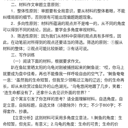
二、材料作文审题立意原则：
1．整体性原则：审题要有全局意识，要从材料的整体着眼，不能
纠缠局部的细节，否则很有可能出现偏题跑题现象。
2．多向性原则：材料所蕴涵的观点并不是唯一的，从不同的角度
可以得到不同的结论，因此，要学会多角度审视材料。
3．筛选性原则：因为我们从材料中获得的观点具有多样性，因
此，在动笔前对所得到的观点还要适当的筛选。筛选的原则：①服从
材料的整体；②观点可能比较新颖；③有话可说。
三、写作训练
（一）阅读下面的材料，根据要求作文。
趴在鱼缸里晒太阳的乌龟对刚被捕捞起来的鲥鱼说：“哎，你马上
就要成为盘中佳肴，再也不能像我一样呼吸自由的空气了。”鲥鱼奄奄
一息：“虽然我的生命短暂，但我至少领略过江海的辽远；你的生命再
长，却从未欣赏过鱼缸外的山色湖光。”乌龟悠闲地踱了几步，笑着：
“连生命都没有了，还拿什么去见识外面的世界？”
这个寓言引发了你怎样的思考？请全面理解材料，自选角度，自
定立意，自拟标题，自选文体（诗歌除外）作文；不少于800字；不
得套作、抄袭。
【立意分析】这则材料可采用多角度立意法，1.鲥鱼的角度：生
命短暂，但充实，有意义；2.乌龟的角度：生命的可贵；生命的价