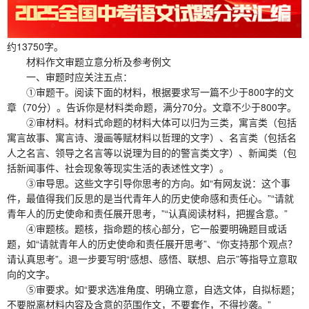
约13750字。
材料作文审题立意分析及参考例文
一、审题时应关注五点：
①审题干。阅读下面的材料，根据要求写一篇不少于800字的文
章（70分）。告诉你是材料类命题，满分70分。文章不少于800字。
②审材料。材料式命题的材料大体可以归为三类，寓言类（包括
寓言故事、寓言诗、漫画等赋材料以哲理的文字）、名言类（包括名
人之名言、领导之名言等以说理为目的的警言类文字）、新闻类（包
括新闻事件、社会现象等现实生活的表述性文字）。
③审导思。这些文字引导你思考的方向。如“有网友说：这个事
件，最值得我们反思的是当代青年人的历史使命感和责任心。”“请就
青年人的历史使命和责任展开思考，”“认真阅读材料，把握含意。”
④审题核。题核，指命题的核心部分，它一般要明确题目或话
题，如“请就青年人的历史使命和责任展开思考”、“你支持那个观点？
请认真思考”。退一步要写明“感想、感悟、联想、启示”等指导立意取
向的文字。
⑤审要求。如“要求选准角度、明确立意，自选文体，自拟标题；
不要脱离材料内容及含意的范围作文，不要套作，不得抄袭。”