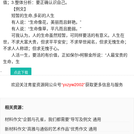
值；3.整体分析：要正确认识自己。
【例文】
短暂的生命,多彩的人生
有人说：“生命像花，美丽而且鲜艳。”
有人说：“生命像草，平凡而且脆弱。”
可我认为，人的生命虽然短暂，可同样要活的有意义。人生在
世，不求大富大贵，但求平平安安；不求举世闻名，但求无愧生命；
不求人人称颂；但求无愧于心。
人活一生，要活的有价值，正如保尔•柯察金所说：“人最宝贵的
生命，生
点此下载
欢迎关注育星资源网公众号
“yxzyw2002”
获取更多信息与服务
相关资源：
材料作文“企鹅与孔雀，我们都需要”导写及例文 通用
新材料作文“高雅与通俗的艺术作品”优秀作文 通用