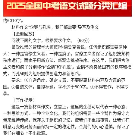
约6010字。
材料作文“企鹅与孔雀，我们都需要”导写及例文
【金题回放】
阅读下面的文字，根据要求作文。（60分）
备受推崇的管理学大师彼得•德鲁克曾说，任何组织都需要两种
人：一种是官僚主义者，一种是疯子。官僚主义者保证了组织按某种
秩序运行；而疯子用新方法、新观念挑战秩序。在这里，我们把官僚
主义者和疯子分别称作“企鹅”和“孔雀”。企鹅不愿突破固有的秩序和模
式，而孔雀则为组织提供创造力和新思路。
要求：①自选角度，确定立意，不要脱离材料内容及含意的范
围。②自选文体，自拟标题。③不少于800字。④不得套作，不得抄
袭。
〖写作提示〗
这是一篇新材料作文，立意上，这里的企鹅可以代表一种心态、
一种思维方式、一种企业文化。我们的组织需要一些企鹅作为保守力
量来维持传统，保存关于组织的记忆，使我们不重蹈覆辙，让我们在
瞬息万变的局势面前保持一定的稳定性。企鹅们的小心谨慎，保证了
我们在细节上不出纰漏。