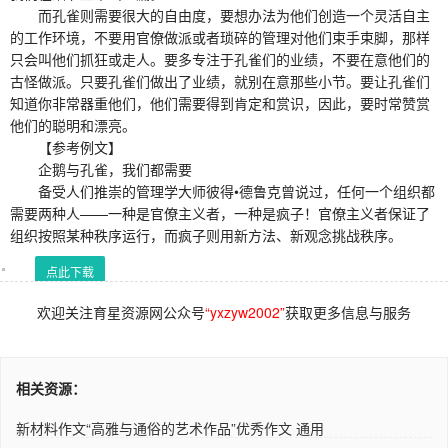
而孔雀则需要很大的自由度，要想办法为他们创造一个灵活自主
的工作环境，不要用官僚做派或者琐碎的管理对他们束手束脚，那样
只会叫他们抓狂或走人。要多专注于孔雀们的业绩，不要在意他们的
古怪做派。只要孔雀们做出了业绩，就别在意那些小节。要让孔雀们
知道你非常器重他们，他们需要得到肯定和赏识，因此，要时常赞赏
他们的聪明和漂亮。
【参考例文】
企鹅与孔雀，我们都需要
备受人们推崇的管理学大师彼得•德鲁克曾说过，任何一个组织都
需要两种人——一种是官僚主义者，一种是疯子！官僚主义者保证了
组织按照某种秩序运行，而疯子则用新方法、新观念挑战秩序。
点此下载
欢迎关注育星资源网公众号
“yxzyw2002”
获取更多信息与服务
相关资源：
新材料作文“高雅与通俗的艺术作品”优秀作文 通用