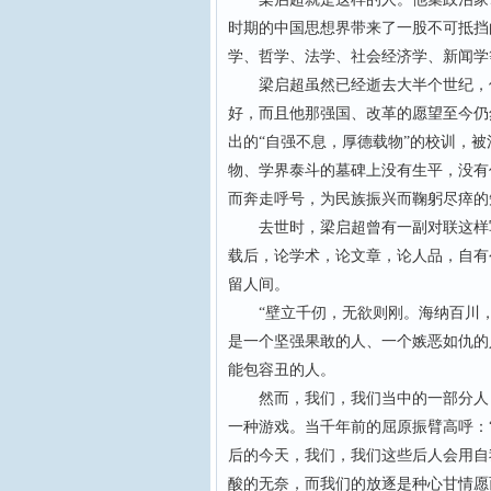
时期的中国思想界带来了一股不可抵挡
学、哲学、法学、社会经济学、新闻学
梁启超虽然已经逝去大半个世纪，但
好，而且他那强国、改革的愿望至今仍
出的“自强不息，厚德载物”的校训，
物、学界泰斗的墓碑上没有生平，没有
而奔走呼号，为民族振兴而鞠躬尽瘁的
去世时，梁启超曾有一副对联这样写
载后，论学术，论文章，论人品，自有
留人间。
“壁立千仞，无欲则刚。海纳百川，
是一个坚强果敢的人、一个嫉恶如仇的
能包容丑的人。
然而，我们，我们当中的一部分人，
一种游戏。当千年前的屈原振臂高呼：
后的今天，我们，我们这些后人会用自
酸的无奈，而我们的放逐是种心甘情愿