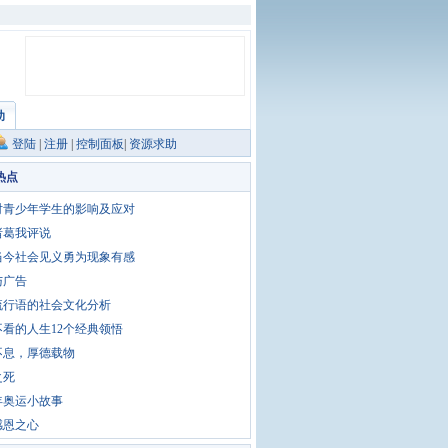
助
登陆
|
注册
|
控制面板
|
资源求助
热点
对青少年学生的影响及应对
诸葛我评说
当今社会见义勇为现象有感
与广告
流行语的社会文化分析
不看的人生12个经典领悟
不息，厚德载物
之死
8年奥运小故事
感恩之心