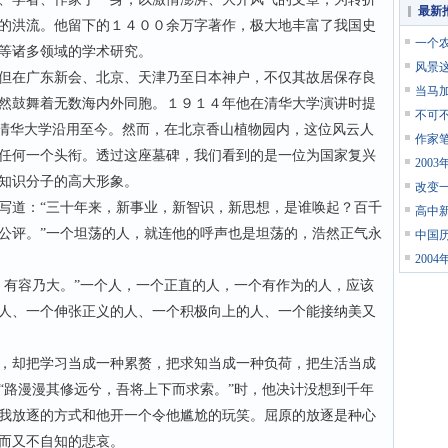
最新
的洪流。他留下的１４００余万字著作，极大地丰富了我国史
一个
等诸多领域的学术研究。
风景
在广东新会、北京、天津乃至日本神户，不仅其故居保存良
当马
然鼓舞着无数海内外同胞。１９１４年他在清华大学演讲时提
不可
被清华大学沿用至今。然而，在北京香山植物园内，这位风云人
作家
任何一个头衔。透过这座墓碑，我们看到的是一位为国家复兴
200
知识分子的高大形象。
改变
道：“三十年来，新事业，新智识，新思想，是谁唤起？百千
高中新
公评。”一个坦荡的人，就连他的呼声也是坦荡的，浩然正气永
中国历
200
有容乃大。”一个人，一个正直的人，一个有作为的人，应该
人、一个伸张正义的人、一个积极向上的人、一个能接纳美又
却把学习当成一种累赘，把求知当成一种负荷，把生活当成
“路漫漫其修远兮，吾将上下而求索。”时，他决计没想到千年
我放逐的方式和他开一个令他尴尬的玩笑。屈原的放逐是种心
而又不自知的悲哀。