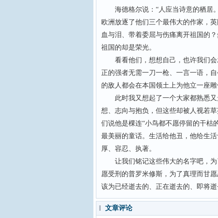
海德格尔说：“人应当诗意的栖居。
欧洲放逐了他们三个最伟大的作家，英
血与泪、带着委屈与伤痛离开祖国的？
祖国的却是荣光。
看看他们，想想自己，也许我们会发
正的强者无需一刀一枪、一言一语，自
的敌人都会在本国领土上为他立一座雕
此时我又想起了一个大家都熟悉又景
想、志向与抱负，但这些却被人视若草
们说他是棵连“小鸟都不愿停留的干枯
最美丽的童话。生活给他丑，他给生活
厚、容忍、执著。
让我们铭记这些伟大的名字吧，为了
愿受刑的普罗米修斯，为了真理而甘愿
该为已经逝去的、正在逝去的、即将逝
文章评论