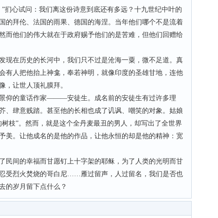
”扪心试问：我们离这份诗意到底还有多远？十九世纪中叶的
国的拜伦、法国的雨果、德国的海涅。当年他们哪个不是流着
然而他们的伟大就在于政府赐予他们的是苦难，但他们回赠给
现在历史的长河中，我们只不过是沧海一粟，微不足道。真
会有人把他抬上神龛，奉若神明，就像印度的圣雄甘地，连他
像，让世人顶礼膜拜。
仰的童话作家———安徒生。成名前的安徒生有过许多理
芥、肆意贱踏。甚至他的长相也成了讥讽、嘲笑的对象。姑娘
的树枝”。然而，就是这个全丹麦最丑的男人，却写出了全世界
予美。让他成名的是他的作品，让他永恒的却是他的精神：宽
民间的幸福而甘愿钉上十字架的耶稣，为了人类的光明而甘
忍受烈火焚烧的哥白尼……雁过留声，人过留名，我们是否也
去的岁月留下点什么？