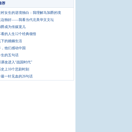
推荐
农村女生的逆境独白：我理解马加爵的境
这边独好——我看当代北美华文文坛
加爵成为传媒宠儿
不看的人生12个经典领悟
笔下的婚姻生活
3年，他们感动中国
一生的五句话
课改进入“战国时代”
史上10个悲剧时刻
4年最一针见血的26句话