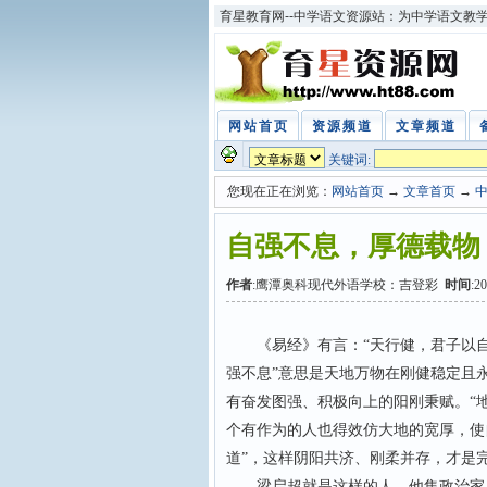
育星教育网--中学语文资源站：为中学语文教
网站首页
资源频道
文章频道
关键词:
您现在正在浏览：
网站首页
→
文章首页
→
自强不息，厚德载物
作者
:鹰潭奥科现代外语学校：吉登彩
时间
:2
《易经》有言：“天行健，君子以自强
强不息”意思是天地万物在刚健稳定且
有奋发图强、积极向上的阳刚秉赋。“
个有作为的人也得效仿大地的宽厚，使
道”，这样阴阳共济、刚柔并存，才是
梁启超就是这样的人。他集政治家、