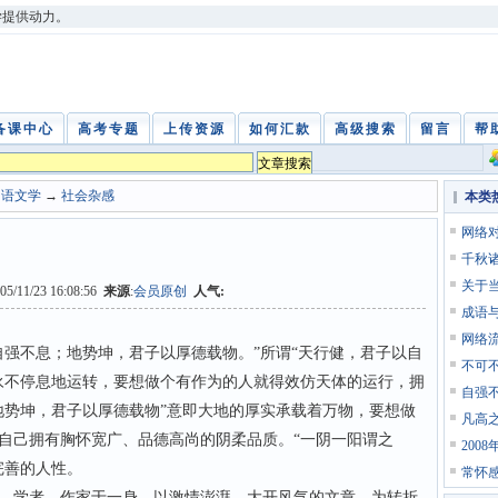
学提供动力。
备课中心
高考专题
上传资源
如何汇款
高级搜索
留言
帮
中语文学
→
社会杂感
本类
网络
千秋
关于
005/11/23 16:08:56
来源
:
会员原创
人气:
成语
网络
不息；地势坤，君子以厚德载物。”所谓“天行健，君子以自
不可
永不停息地运转，要想做个有作为的人就得效仿天体的运行，拥
自强
地势坤，君子以厚德载物”意即大地的厚实承载着万物，要想做
凡高
自己拥有胸怀宽广、品德高尚的阴柔品质。“一阴一阳谓之
200
完善的人性。
常怀
学者、作家于一身，以激情澎湃、大开风气的文章，为转折