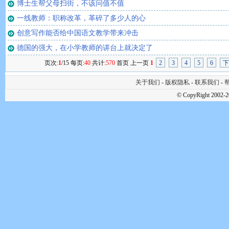
博士生帮父母扫街，不该问值不值
一线教师：职称改革，革碎了多少人的心
创意写作能否给中国语文教学带来冲击
德国的强大，在小学教师的讲台上就决定了
页次:
1
/15 每页:
40
共计:
570
首页 上一页
1
2
3
4
5
6
下
关于我们
-
版权隐私
-
联系我们
-
帮
© CopyRight 2002-2