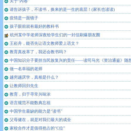
关于“内卷”
请告诉孩子，不读书，换来的是一生的底层！(家长也读读)
疫情是一面镜子
孩子眼前就有最好的教科书
杭州某中学老师深夜给学生们的一封信刷爆朋友圈
王崧舟，能否先让语文教师爱上语文？
教育真改革了，我还会教书吗？
中国知识分子要担当民族复兴的责任——读司马光《资治通鉴》随
做一名幸福的老师
越穷越厌学，真相是什么？
让教师回归先生
教育，归于寻常兴味浓
语言规范不能数典忘祖
中国学生最缺的能力是“读书”
父母健在，就是对我们最大的成全
家校合作才是值得抢占的“C位”