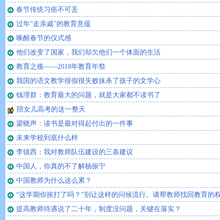
春节传统习俗不可丢
过年“走亲戚”的教育意蕴
唤醒春节的仪式感
他们改变了国家，我们却欠他们一个体面的生活
教育之殇——2018年教育年祭
我国的语文教学很假很失败抹杀了孩子的文学心
钱理群：教育最大的问题，就是大家都不读书了
陪女儿高考的这一整天
梁晓声：读书是最对得起付出的一件事
未来学校到底什么样
李镇西：我对教师队伍建设的三条建议
中国人，你真的不了解杨振宁
中国教师为什么这么累？
“这学期你挨打了吗？”别让这样的问候流行。请帮教师找回教育的
提高教师待遇说了二十年，制度没问题，关键在落实？