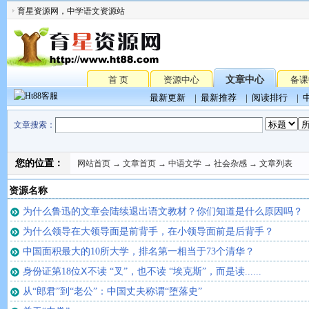
育星资源网，中学语文资源站
首 页
资源中心
文章中心
备课
最新更新
|
最新推荐
|
阅读排行
|
文章搜索：
您的位置：
网站首页
→
文章首页
→
中语文学
→
社会杂感
→ 文章列表
资源名称
为什么鲁迅的文章会陆续退出语文教材？你们知道是什么原因吗？
为什么领导在大领导面是前背手，在小领导面前是后背手？
中国面积最大的10所大学，排名第一相当于73个清华？
身份证第18位Ⅹ不读 “叉”，也不读 “埃克斯”，而是读......
从“郎君”到“老公”：中国丈夫称谓“堕落史”