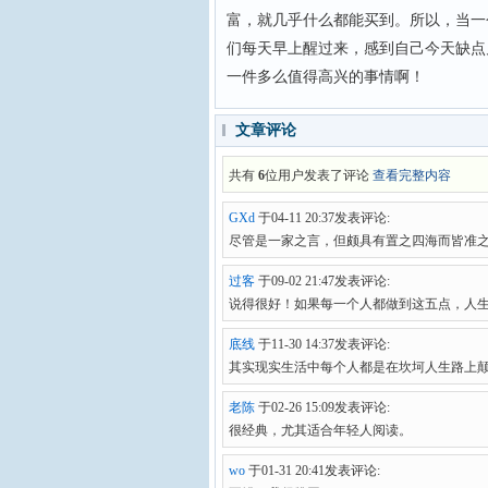
富，就几乎什么都能买到。所以，当一
们每天早上醒过来，感到自己今天缺点
一件多么值得高兴的事情啊！
文章评论
共有
6
位用户发表了评论
查看完整内容
GXd
于04-11 20:37发表评论:
尽管是一家之言，但颇具有置之四海而皆准
过客
于09-02 21:47发表评论:
说得很好！如果每一个人都做到这五点，人
底线
于11-30 14:37发表评论:
其实现实生活中每个人都是在坎坷人生路上
老陈
于02-26 15:09发表评论:
很经典，尤其适合年轻人阅读。
wo
于01-31 20:41发表评论: