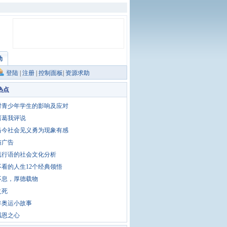
助
登陆
|
注册
|
控制面板
|
资源求助
热点
对青少年学生的影响及应对
诸葛我评说
当今社会见义勇为现象有感
与广告
流行语的社会文化分析
不看的人生12个经典领悟
不息，厚德载物
之死
8年奥运小故事
感恩之心