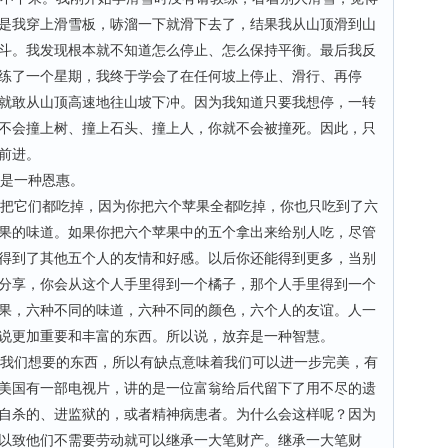
是我穿上滑雪板，哧溜一下就滑下去了，结果我从山顶滑到山
斗。我发现根本就不知道怎么停止、怎么保持平衡。最后我反
练了一个星期，我终于学会了在任何坡上停止、滑行、再停
就敢从山顶高速地往山坡下冲。因为我知道只要我想停，一转
不会撞上树、撞上石头、撞上人，你就不会被撞死。因此，只
前进。
是一种恩惠。
把它们都吃掉，因为你把六个苹果全都吃掉，你也只吃到了六
果的味道。如果你把六个苹果中的五个拿出来给别人吃，尽管
得到了其他五个人的友情和好感。以后你还能得到更多，当别
分享，你会从这个人手里得到一个橘子，那个人手里得到一个
果，六种不同的味道，六种不同的颜色，六个人的友谊。人一
说更加重要和丰富的东西。所以说，放弃是一种智慧。
我们想要的东西，所以有缺点意味着我们可以进一步完美，有
美国有一部电视片，讲的是一位富翁给后代留下了用不尽的遗
自杀的、进监狱的，或者精神病患者。为什么会这样呢？因为
以致他们不需要劳动就可以继承一大笔财产。继承一大笔财