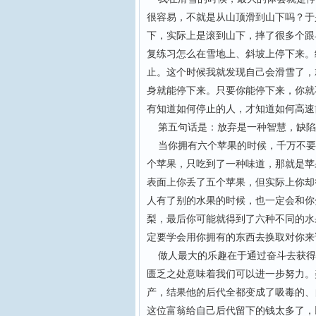
很容易，不就是从山顶滑到山下吗？于
下，实际上是滚到山下，摔了很多个跟
复练习怎么在雪地上、斜坡上停下来。
止。这个时候我就发现自己会滑雪了，
身就能停下来。只要你能停下来，你就
有知道如何停止的人，才知道如何高速
第五句话是：放弃是一种智慧，缺陷
当你拥有六个苹果的时候，千万不要
个苹果，只吃到了一种味道，那就是苹
表面上你丢了五个苹果，但实际上你却
人有了别的水果的时候，也一定会和你
梨，最后你可能就得到了六种不同的水
定要学会用你拥有的东西去换取对你来
做人最大的乐趣在于通过奋斗去获得
匮乏之处意味着我们可以进一步努力。
产，结果他的后代全都变成了吸毒的、
这位富翁给自己后代留下的钱太多了，