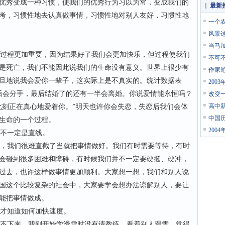
优秀变成一种习惯，使我们的优秀行为习以为常，变成我们的
最新
考，习惯性地去认真做事情，习惯性地对别人友好，习惯性地
一个
风景
当马
过程更加重要，因为结果好了我们会更加快乐，但过程使我们
不可
是死亡，我们不能因此说我们的生命没有意义。世界上很少有
作家
旦地说我会爱你一辈子，这实际上是不真实的。统计数据表
200
最后会分手，最后结婚了的还有一半会离婚。你说爱情能永恒吗？
改变
高中新
此刻正在真心地爱着你。”明天也许你会失恋，失恋后我们会体
中国历
生命的一个过程。
200
不一定是直线。
，我们很难直截了当就把事情做好。我们有时需要等待，有时
会碰到很多困难和障碍，有时候我们并不一定要硬挺、硬冲，
过去，也许这样做事情更加顺利。大家想一想，我们和别人说
国这个比较复杂的社会中，大家要学会想办法谅解别人，要让
能把事情做成。
才知道如何加快速度。
不下来。我刚开始学滑雪时没有请教练，看着别人滑雪，觉得