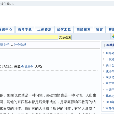
学提供动力。
备课中心
高考专题
上传资源
如何汇款
高级搜索
留言
帮
中语文学
→
社会杂感
本类
网络
千秋
关于
20 17:53:01
来源
:
会员原创
人气:
成语
网络
不可
自强
的。如果说优秀是一种习惯，那么懒惰也是一种习惯。人出生
凡高
同，其他的东西基本都是后天形成的，是家庭影响和教育的结
200
常怀
累养成的习惯。我们有的人形成了很好的习惯，有的人形成了