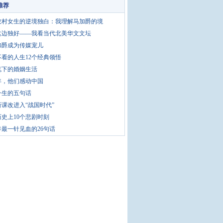
推荐
农村女生的逆境独白：我理解马加爵的境
这边独好——我看当代北美华文文坛
加爵成为传媒宠儿
不看的人生12个经典领悟
笔下的婚姻生活
3年，他们感动中国
一生的五句话
课改进入“战国时代”
史上10个悲剧时刻
4年最一针见血的26句话