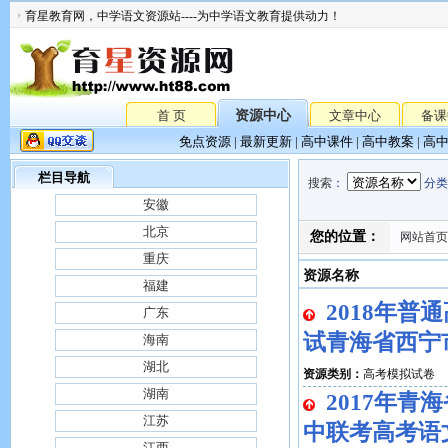
育星教育网，中学语文资源站----为中学语文教育提供动力！
首 页
资源中心
文章中心
备课
免点资源
|
最新更新
|
高中课件
|
高中教案
|
高
栏目导航
搜索
：
分类
安徽
北京
您的位置：
网站首页
重庆
资源名称
福建
2018年
广东
试青海省西宁
海南
湖北
资源类别：
高考模拟试卷
湖南
2017年
江苏
中联考高考语
江西