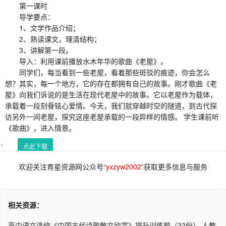
第一课时
导学要点：
1、文学作品介绍；
2、熟读课文，理清结构；
3、讲解第一段。
导入：利用课前播放水木年华的歌曲《老屋》。
同学们，每当看到一些老屋，看着那些斑驳的痕迹，你会怎么
想？其实，每一个地方，它的存在都拥有自己的故事。刚才歌曲《老
屋》向我们诉说的是生活在现代老屋中的故事。它以老屋作为载体，
承载着一段刻骨铭心爱情。今天，我们就穿越时空的隧道，到古代探
访另外一间老屋，探究这座老屋承载的一段异样的情感。 学生课前听
《歌曲》，进入情景。
点此下载
欢迎关注育星资源网公众号
“yxzyw2002”
获取更多信息与服务
相关资源：
高中语文选修《中国古代诗歌散文欣赏》提升训练题（32份） 人教