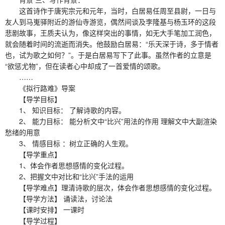
这首诗作于唐宪宗元和元年，当时，白居易任周至县尉，一日与
友人到马嵬驿附近的游仙寺游览，偶然间谈及李隆基与杨玉环的这段
悲剧故事，王质夫认为，像这样突出的事情，如无大手笔加工润色，
就会随着时间的流逝而消失。他鼓励白居易：“乐天深于诗，多于情者
也，试为歌之如何？”。于是白居易写下了此事。虽然作者的立意是
“欲惩尤物”，但在读者心中却成了一首爱情的颂歌。
……
《拟行路难》导案
【导学目标】
1、 知识目标： 了解诗歌的内容。
2、 能力目标： 能分析文中“比兴”用法的作用 理解文中大副渲染
愁绪的用意
3、 情感目标 ：树立正确的人生观。
【导学重点】
1、体会作者思想感情的变化过程。
2、把握文中对比和“比兴”手法的运用
【导学难点】理清诗歌的层次，体会作者思想感情的变化过程。
【导学方法】 诵读法，讨论法
【课时安排】 一课时
【导学过程】