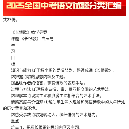
共27份。
《长恨歌》教学导案
课题 《长恨歌》 白居易
学
习
目
标
知识与能力 ⑴了解李杨的爱情悲剧，熟读成诵《长恨歌》。
⑵把握诗歌的思想内容及主题。
⑶品味作者的语言，鉴赏诗歌的表现手法。
过程与方法 ⑴理解本诗情、事、景互相交融的艺术手法。
⑵理解本诗现实主义和浪漫主义相结合的艺术手法。
情感态度与价值观 ⑴帮助学生深入理解和感悟诗歌中的人与所处
的历史背景和环境。
⑵感受事故诗歌宛转动人，缠绵悱恻的艺术魅力。
重点
难点 1、把握长恨歌的思想内容及主题。