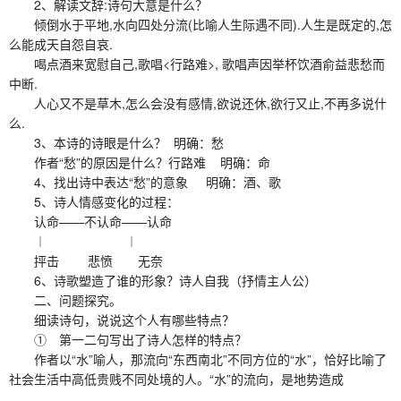
2、解读文辞:诗句大意是什么？
倾倒水于平地,水向四处分流(比喻人生际遇不同).人生是既定的,怎
么能成天自怨自哀.
喝点酒来宽慰自己,歌唱<行路难>, 歌唱声因举杯饮酒俞益悲愁而
中断.
人心又不是草木,怎么会没有感情,欲说还休,欲行又止,不再多说什
么.
3、本诗的诗眼是什么？ 明确：愁
作者“愁”的原因是什么？行路难 明确：命
4、找出诗中表达“愁”的意象 明确：酒、歌
5、诗人情感变化的过程：
认命——不认命——认命
︱ ︱
抨击 悲愤 无奈
6、诗歌塑造了谁的形象？诗人自我（抒情主人公）
二、问题探究。
细读诗句，说说这个人有哪些特点？
① 第一二句写出了诗人怎样的特点？
作者以“水”喻人，那流向“东西南北”不同方位的“水”，恰好比喻了
社会生活中高低贵贱不同处境的人。“水”的流向，是地势造成
……