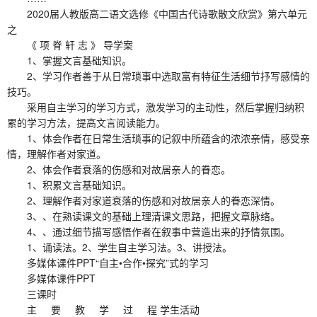
2020届人教版高二语文选修《中国古代诗歌散文欣赏》第六单元
之
《 项 脊 轩 志 》 导学案
1、掌握文言基础知识。
2、学习作者善于从日常琐事中选取富有特征生活细节抒写感情的
技巧。
采用自主学习的学习方式，激发学习的主动性，然后掌握归纳积
累的学习方法，提高文言阅读能力。
1、体会作者在日常生活琐事的记叙中所蕴含的浓浓亲情，感受亲
情，理解作者对家道。
2、体会作者衰落的伤感和对故居亲人的眷恋。
1、积累文言基础知识。
2、理解作者对家道衰落的伤感和对故居亲人的眷恋深情。
3、、在熟读课文的基础上理清课文思路，把握文章脉络。
4、、通过细节描写感悟作者在叙事中营造出来的抒情氛围。
1、诵读法。2、学生自主学习法。3、讲授法。
多媒体课件PPT“自主•合作•探究”式的学习
多媒体课件PPT
三课时
主 要 教 学 过 程 学生活动