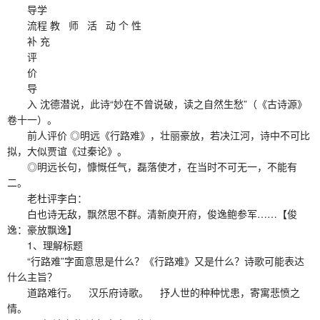
导学
流程 教 师 活 动 个 性
补 充
评
价
导
入 沈德潜说，此诗“妙在不曾说破，读之自然生愁”（《古诗源》
卷十一）。
前人评价 ◎明远《行路难》，壮丽豪放，若决江河，诗中不可比
拟，大似贾谊《过秦论》。
◎明远长句，慷慨任气，磊落使才，在当时不可无一，不能有
二。
老杜评李白：
白也诗无敌，飘然思不群。清新庾开府，俊逸鲍参军……【俊
逸：豪放飘逸】
1、理解标题
“行路难”字面意思是什么？《行路难》又是什么？诗歌可能表达
什么主旨？
道路难行。 汉乐府诗歌。 抒人世的种种忧患，寄寓悲愤之
情。