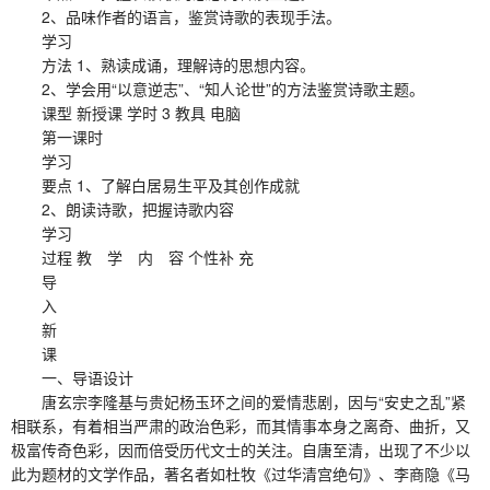
2、品味作者的语言，鉴赏诗歌的表现手法。
学习
方法 1、熟读成诵，理解诗的思想内容。
2、学会用“以意逆志”、“知人论世”的方法鉴赏诗歌主题。
课型 新授课 学时 3 教具 电脑
第一课时
学习
要点 1、了解白居易生平及其创作成就
2、朗读诗歌，把握诗歌内容
学习
过程 教 学 内 容 个性补 充
导
入
新
课
一、导语设计
唐玄宗李隆基与贵妃杨玉环之间的爱情悲剧，因与“安史之乱”紧
相联系，有着相当严肃的政治色彩，而其情事本身之离奇、曲折，又
极富传奇色彩，因而倍受历代文士的关注。自唐至清，出现了不少以
此为题材的文学作品，著名者如杜牧《过华清宫绝句》、李商隐《马