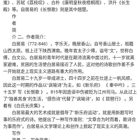
嵬》、苏轼《荔枝叹》、白朴《唐明皇秋夜梧桐雨》、洪升《长生
殿》等。自居易的《长恨歌》则是其中翘楚。
作
者
简
介 二、作者简介：
白居易（772-846），字乐天，晚居香山，自号香山居士，祖籍
山西太原。祖上迁下陕西渭南。晚年官太子少傅，谥号“文”，世称白
傅，白文公。白居易的青年时代是在颠沛流离中度过的，十一岁就离
家避难，贫困的生活使白居易接近了人民，这对他的诗歌创作差不多
一开始就走上现实主义道路有重大的作用。
白居易二十九岁一举成进士，四十四岁之前在仕途上一帆风顺，
因此这一时期的作品以“讽喻诗”为主，如《新乐府》 《 秦中吟》，三
十五岁 写《长恨歌 》 。815年因造谣中伤被贬为江州司马。从此过上
了“独善其身”的生活，“感伤诗”代替了“讽喻诗”，如《 琵琶行》 。另
着有《白氏长庆集》。
白居易最大的艺术成就是倡导了“新乐府运动”，就是用新题写时
事的乐府式的诗。他提出了一种写作准则：“文章合为时而着，歌诗合
为事而作”。白居易从文学理论上和创作上掀起了现实主义的高潮。
写作
背景 三、写作背景：