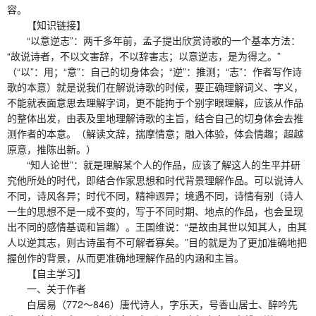
容。
【知识链接】
“以意逆志”：两千多年前，孟子提出欣赏诗歌的一个基本方法：
“故说诗者，不以文害辞，不以辞害志；以意逆志，是为得之。”
（“以”：用；“意”：自己的切身体会；“逆”：推测；“志”：作者写作诗
歌的本意）就是说我们在解说诗歌的时候，要正确理解词义、字义，
不能就表面意思去理解字词，更不能拘于个别字眼理解，应该从作品
的整体出发，由表及里地理解诗歌的主旨，结合自己的切身体会去推
测作者的本意。（解读文辞，揣摩情意；融入体验，体会情趣；超越
原意，推陈出新。）
“知人论世”：就是理解某个人的作品，应该了解这人的生平并研
究他所处的时代，即结合作家思想和时代背景理解作品。可以说诗人
不同，诗风各异；时代不同，精神迥异；境遇不同，诗情有别（诗人
一生的思想不是一成不变的，写于不同时期、地点的作品，也会呈现
出不同的感情基调和旨趣）。王国维说：“是故由其世以知其人，由其
人以逆其志，则古诗虽有不可解者寡矣。”目的就是为了更加准确地把
握创作的背景，从而更准确地理解作品的内涵和主旨。
【自主学习】
一、关于作者
白居易（772～846）唐代诗人，字乐天，号香山居士、醉吟先