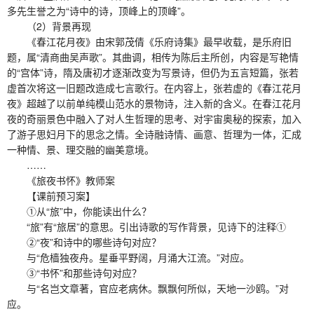
多先生誉之为“诗中的诗，顶峰上的顶峰”。
（2）背景再现
《春江花月夜》由宋郭茂倩《乐府诗集》最早收载，是乐府旧
题，属“清商曲吴声歌”。其曲调，相传为陈后主所创，内容是写艳情
的“宫体”诗，隋及唐初才逐渐改变为写景诗，但仍为五言短篇，张若
虚首次将这一旧题改造成七言歌行。在内容上，张若虚的《春江花月
夜》超越了以前单纯模山范水的景物诗，注入新的含义。在春江花月
夜的奇丽景色中融入了对人生哲理的思考、对宇宙奥秘的探索，加入
了游子思妇月下的思念之情。全诗融诗情、画意、哲理为一体，汇成
一种情、景、理交融的幽美意境。
……
《旅夜书怀》教师案
【课前预习案】
①从“旅”中，你能读出什么？
“旅”有“旅居”的意思。引出诗歌的写作背景，见诗下的注释①
②“夜”和诗中的哪些诗句对应？
与“危樯独夜舟。星垂平野阔，月涌大江流。”对应。
③“书怀”和那些诗句对应？
与“名岂文章著，官应老病休。飘飘何所似，天地一沙鸥。”对
应。