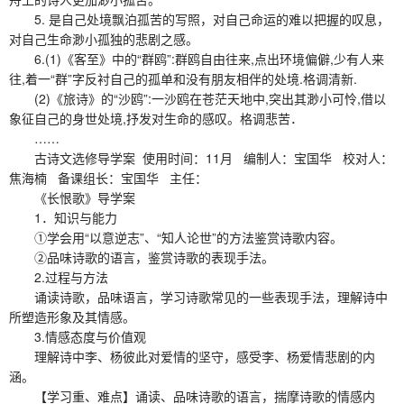
5. 是自己处境飘泊孤苦的写照，对自己命运的难以把握的叹息，
对自己生命渺小孤独的悲剧之感。
6.(1)《客至》中的“群鸥”:群鸥自由往来,点出环境偏僻,少有人来
往,着一“群”字反衬自己的孤单和没有朋友相伴的处境.格调清新.
(2)《旅诗》的“沙鸥”:一沙鸥在苍茫天地中,突出其渺小可怜,借以
象征自己的身世处境,抒发对生命的感叹。格调悲苦．
……
古诗文选修导学案 使用时间：11月 编制人：宝国华 校对人：
焦海楠 备课组长：宝国华 主任：
《长恨歌》导学案
1．知识与能力
①学会用“以意逆志”、“知人论世”的方法鉴赏诗歌内容。
②品味诗歌的语言，鉴赏诗歌的表现手法。
2.过程与方法
诵读诗歌，品味语言，学习诗歌常见的一些表现手法，理解诗中
所塑造形象及其情感。
3.情感态度与价值观
理解诗中李、杨彼此对爱情的坚守，感受李、杨爱情悲剧的内
涵。
【学习重、难点】诵读、品味诗歌的语言，揣摩诗歌的情感内