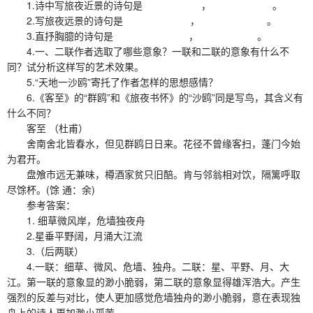
1.诗中写旅夜近景的诗句是 ， 。
2.写旅夜远景的诗句是 ， 。
3.直抒胸臆的诗句是 ， 。
4.一、二联作者选取了哪些意象？一联和二联的意象有什么不
同？试分析这样写的艺术效果。
5.“天地一沙鸥”寄托了作者怎样的思想感情？
6.《客至》的“群鸥”和《旅夜书怀》的“沙鸥”同是写鸟，其含义有
什么不同？
客至 （杜甫）
舍南舍北皆春水，但见群鸥日日来。花径不曾缘客扫，蓬门今始
为君开。
盘飧市远无兼味，樽酒家贫只旧醅。肯与邻翁相对饮，隔篱呼取
尽馀杯。(馀 通：余)
参考答案：
1. 细草微风岸，危墙独夜舟
2.星垂平野阔，月涌大江流
3.（后两联）
4.一联：细草、微风、危墙、独舟。二联：星、平野、月、大
江。第一联的意象显的渺小脆弱，第二联的意象显得雄浑浩大。产生
强烈的反差与对比，使人更加感觉危墙独舟的渺小脆弱，意在表现独
舟上的诗人更加渺小孤苦。