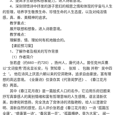
3、提高学生联想和想象能力，进入诗歌意境。
4、深刻领悟诗中抒发的游子思妇的相思之情和体现的宇宙与人生
的哲理，培养学生敬畏生命、珍惜生命的人生态度，以及对纯洁情
感，真、善、美精神的追求。
教学重点：
展开联想和想象，进入诗歌意境。
教学难点：
理解景、情、理如何有机地融合的。
【课前预习案】
1、了解作者及相关的写作背景
（1）作者简介
张若虚（约660－约720），扬州人，唐代诗人。曾任兖州兵曹.
以“文词俊秀”而名显长安，与 贺知章 、 张旭 、 包融 并称“ 吴中四
士 ”。 他在诗风上厌恶六朝以来的空洞艳体，追求自由豪放，富有理
想的高远意境。《全唐诗》仅录存其《代答闺梦还》、《春江花月
夜》两首。
其中《春江花月夜》是一篇脍炙人口的名作，它沿用乐府旧题来
抒写真挚感人的离别情绪和富有哲理意味的人生感慨，语言清新优
美，韵律宛转悠扬，完全洗去了宫体诗的浓脂艳粉，给人以澄澈空
明、清新自然的感觉，后人评价张若虚《春江花月夜》一诗 “孤篇压
全唐”、“盛唐第一诗”、“春风第一花”、“孤篇横绝，竟为大家”。 闻一