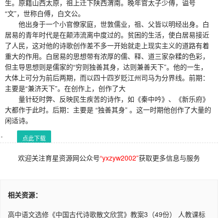
生。原籍山西太原，祖上迁下陕西渭南。晚年官太子少傅，谥号
“文”，世称白傅，白文公。
他出身于一个小官僚家庭，世敦儒业，祖、父皆以明经出身。白
居易的青年时代是在颠沛流离中度过的。贫困的生活，使白居易接近
了人民，这对他的诗歌创作差不多一开始就走上现实主义的道路有着
重大的作用。白居易的思想带有浓厚的儒、释、道三家杂糅的色彩，
但主导思想则是儒家的“穷则独善其身，达则兼善天下”。他的一生，
大体上可分为前后两期，而以四十四岁贬江州司马为分界线。前期：
主要是“兼济天下”。在创作上，创作了大
量针砭时弊、反映民生疾苦的诗作，如《秦中吟》、《新乐府》
大都作于此时。后期：主要是 “独善其身” 。这一时期他创作了大量的
闲适诗。
点此下载
欢迎关注育星资源网公众号
“yxzyw2002”
获取更多信息与服务
相关资源：
高中语文选修《中国古代诗歌散文欣赏》教案3（49份） 人教课标