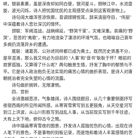
峡，银装素裹，虽是深夜却如同白昼，银河星斗，倒映江中，水流盘
旋，波光闪烁，诗人把忧国忧民的主观感受点染到这客观景物上。
诗句阔大雄浑苍凉恢廓，音调铿锵悦耳，辞采清丽夺目，“伟丽”
中深蕴着诗人悲壮深沉的情怀。
颈联：军阀混战，战祸绵延，“野哭千家”，灾难深重。哀痛的“野
哭”，悲苦的“夷歌”，有力地渲染了凄凉的环境气氛，也暗喻自己衰年
多病仍流落异乡的遭遇。
尾联：诸葛亮、公孙述同样都已成为黄土。既然历史贤愚不分，
是非混淆，那么我又何必为目前的 “人事”和“音书”耿耿于怀？眼前的
寂寥孤独，又算得了什么呢？两句触景生情，抒发了胸中的郁愤与不
平。它是诗人政治抱负无法实现的痛苦心情的曲折表现，是诗人对唐
朝统治者完全失望的心情的流露。
诗句曲折婉转，无限凄恻。
四、赏析
全诗激越悲凉，气象雄阔，诗人围绕题目，从几个重要侧面抒写
夜宿西阁的所见所闻所感，从寒宵雪霁写到五更鼓角，从天空星河写
到江上洪波，从山川形胜写到战乱人事，从当前现实写到千年往迹，
大有上天下地，俯仰古今之慨。
诗中描画寒宵雪夜的图景，抒发诗人孤独忧伤的心情，出现在诗
人笔下的景色，不是事物的刻板记录，而是饱和着诗人丰富感情的艺