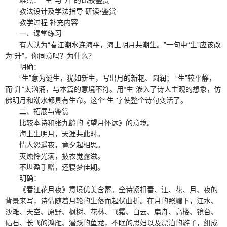
教法设计及学法指导 研读•鉴赏
教学过程 补充内容
一、课堂练习
有人认为“春江潮水连海平，海上明月共潮生。”一句中“生”应该改
为“升”，你同意吗？为什么？
明确：
“生”意为诞生，犹如新生，写出月的新艳、圆润； “生”较平静，
而“升”太汹涌，与本篇的意境不符。用“生”渗入了诗人主观的想象，仿
佛明月和潮水都具有生命。这个“生”字使整个诗句变活了。
二、拓展与鉴赏
比较本诗和张九龄的《望月怀远》的意境。
海上生明月，天涯共此时。
情人怨遥夜，竟夕起相思。
灭烛怜光满，披衣觉露滋。
不堪盈手赠，还寝梦佳期。
明确：
《春江花月夜》意境优美含蓄。全诗紧扣春、江、花、月、夜的
背景来写，诗情随着月轮的生落而起伏曲折。在月的照耀下，江水、
沙滩、天空、原野、枫树、花林、飞霜、白云、扁舟、高楼、镜台、
砧石、长飞的鸿雁、潜跃的鱼龙，不眠的思妇以及漂泊的游子，组成