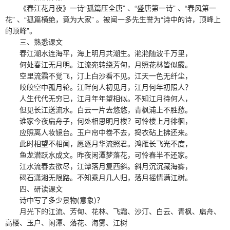
《春江花月夜》一诗“孤篇压全唐” 、“盛唐第一诗” 、“春风第一
花” 、“孤篇横绝，竟为大家” 。被闻一多先生誉为“诗中的诗，顶峰上
的顶峰”。
三、熟悉课文
春江潮水连海平，海上明月共潮生。滟滟随波千万里，
何处春江无月明。江流宛转绕芳甸，月照花林皆似霰。
空里流霜不觉飞，汀上白沙看不见。江天一色无纤尘，
皎皎空中孤月轮。江畔何人初见月，江月何年初照人？
人生代代无穷已，江月年年望相似。不知江月待何人，
但见长江送流水。白云一片去悠悠，青枫浦上不胜愁。
谁家今夜扁舟子，何处相思明月楼？可怜楼上月徘徊，
应照离人妆镜台。玉户帘中卷不去，捣衣砧上拂还来。
此时相望不相闻，愿逐月华流照君。鸿雁长飞光不度，
鱼龙潜跃水成文。昨夜闲潭梦落花，可怜春半不还家。
江水流春去欲尽，江潭落月复西斜。斜月沉沉藏海雾，
碣石潇湘无限路。不知乘月几人归，落月摇情满江树。
四、研读课文
诗中写了多少景物(意象)？
月光下的江流、芳甸、花林、飞霜、沙汀、白云、青枫、扁舟、
高楼、玉户、闲潭、落花、海雾、江树