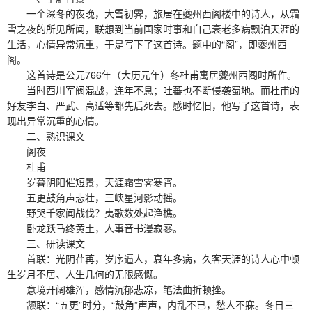
一个深冬的夜晚，大雪初霁，旅居在夔州西阁楼中的诗人，从霜
雪之夜的所见所闻，联想到当前国家时事和自己衰老多病飘泊天涯的
生活，心情异常沉重，于是写下了这首诗。题中的“阁”，即夔州西
阁。
这首诗是公元766年（大历元年）冬杜甫寓居夔州西阁时所作。
当时西川军阀混战，连年不息；吐蕃也不断侵袭蜀地。而杜甫的
好友李白、严武、高适等都先后死去。感时忆旧，他写了这首诗，表
现出异常沉重的心情。
二、熟识课文
阁夜
杜甫
岁暮阴阳催短景，天涯霜雪霁寒宵。
五更鼓角声悲壮，三峡星河影动摇。
野哭千家闻战伐？夷歌数处起渔樵。
卧龙跃马终黄土，人事音书漫寂寥。
三、研读课文
首联：光阴荏苒，岁序逼人，衰年多病，久客天涯的诗人心中顿
生岁月不居、人生几何的无限感慨。
意境开阔雄浑，感情沉郁悲凉，笔法曲折顿挫。
颔联：“五更”时分，“鼓角”声声，内乱不已，愁人不寐。冬日三