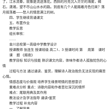
了，江水流春，就像是流送落花。西斜的月亮沉入茫茫的海雾，碣
石，潇湘，望不尽山山水水的路。到底有几个人能踏着月色归来？落
月摇荡着——愁人的情思满江的树。
四、学生继续背诵课文
五、布置作业
教学反思
组长审核：
……
金川总校第一高级中学教学设计
授课教师 张连生 授课班级 高二1、3 授课时间 第 周第 课时
课 题 《阁夜》
教学目标 知识与技能 熟识课文内容，体味作者诗人孤独忧伤的心
情
过程与方法 通过诵读、鉴赏，理解诗人政治抱负无法实现的痛苦
心情。
情感态度与价值观 培养学生缘景明情的思想意识
重难点分析 重点：诗歌内容和作者悲壮深沉的情怀
难点：尾联用典及其作用
教法设计及学法指导 诵读•鉴赏
教学过程 补充内容
一、了解背景