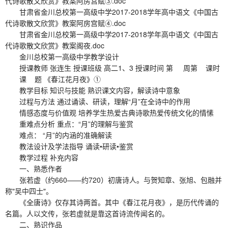
代诗歌散文欣赏》教案阿房宫赋③.doc
甘肃省金川总校第一高级中学2017-2018学年高中语文《中国古
代诗歌散文欣赏》教案阿房宫赋④.doc
甘肃省金川总校第一高级中学2017-2018学年高中语文《中国古
代诗歌散文欣赏》教案阁夜.doc
金川总校第一高级中学教学设计
授课教师 张连生 授课班级 高二1、3 授课时间 第 周第 课时
课 题 《春江花月夜》①
教学目标 知识与技能 熟识课文内容，解读诗中意象
过程与方法 通过诵读、研读，理解“月”在全诗中的作用
情感态度与价值观 培养学生热爱古典诗歌热爱传统文化的情愫
重难点分析 重点：“月”的理解与鉴赏
难点： “月”的内涵的准确解读
教法设计及学法指导 诵读•研读•鉴赏
教学过程 补充内容
一、熟悉作者
张若虚（约660——约720）初唐诗人。与贺知章、张旭、包融并
称"吴中四士"。
《全唐诗》仅存其诗两首。其中《春江花月夜》，是历代传诵的
名篇。人以文传，张若虚就是靠这首诗流传闻名的。
二、熟识作品