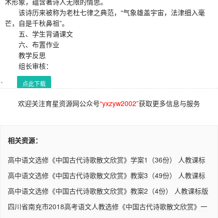
术形象，蕴含著诗人无限的情思。
该诗历来被称为老杜七律之典范，“气象雄盖宇宙，法津细入毫
芒，自是千秋鼻祖”。
五、学生背诵课文
六、布置作业
教学反思
组长审核：
点此下载
欢迎关注育星资源网公众号
“yxzyw2002”
获取更多信息与服务
相关资源：
高中语文选修《中国古代诗歌散文欣赏》学案1（36份） 人教课标
版..
高中语文选修《中国古代诗歌散文欣赏》教案3（49份） 人教课标
版..
高中语文选修《中国古代诗歌散文欣赏》教案2（4份） 人教课标版
四川省南充市2018高考语文人教选修《中国古代诗歌散文欣赏》一
轮..