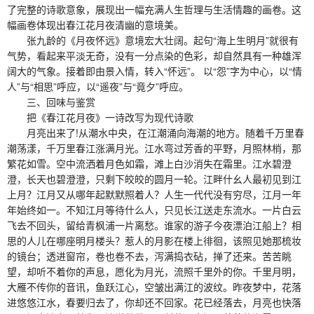
了完整的诗歌意象，展现出一幅充满人生哲理与生活情趣的画卷。这
幅画卷体现出春江花月夜清幽的意境美。
张九龄的《月夜怀远》意境宏大壮阔。起句“海上生明月”就很有
气势，看起来平淡无奇，没有一分点染的色彩，却自然具有一种雄浑
阔大的气象。接着即由景入情，转入“怀远”。 以“怨”字为中心，以“情
人”与“相思”呼应，以“遥夜”与“竟夕”呼应。
三、回味与鉴赏
把《春江花月夜》一诗改写为现代诗歌
月亮出来了!从潮水中央，在江潮涌向海潮的地方。随着千万里春
潮荡漾，千万里春江涨满月光。江水弯过芳香的平野，月照林梢，那
繁花如雪。空中流洒着月色如霜，滩上白沙消失在霜里。江水碧澄
澄，长天也碧澄澄，只剩下皎皎的圆月一轮。江畔什幺人最初见到江
上月？江月又从哪年起默默照着人？人生一代代没有穷尽，江月一年
年始终如一。不知江月等待什么人，只见长江送走东流水。一片白云
飞去不回头，留给青枫浦一片离愁。谁家的游子今夜漂泊江船上？相
思的人儿在哪座明月楼头？惹人的月影在楼上徘徊，该照见她那梳妆
的镜台；透进窗帘，卷也卷不去，泻满捣衣砧，掸了还来。苦苦眺
望，却听不着你的声息，愿化为月光，流照千里外的你。千里月明，
大雁不传你的音讯，鱼跃江心，空皱出满江的波纹。昨夜梦中，花落
进悠悠江水，春要归去了，你却还不回家。花已经落去，月亮也快落