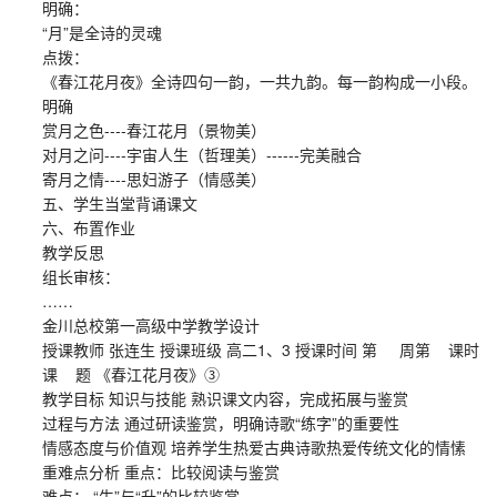
明确：
“月”是全诗的灵魂
点拨：
《春江花月夜》全诗四句一韵，一共九韵。每一韵构成一小段。
明确
赏月之色----春江花月（景物美）
对月之问----宇宙人生（哲理美）------完美融合
寄月之情----思妇游子（情感美）
五、学生当堂背诵课文
六、布置作业
教学反思
组长审核：
……
金川总校第一高级中学教学设计
授课教师 张连生 授课班级 高二1、3 授课时间 第 周第 课时
课 题 《春江花月夜》③
教学目标 知识与技能 熟识课文内容，完成拓展与鉴赏
过程与方法 通过研读鉴赏，明确诗歌“练字”的重要性
情感态度与价值观 培养学生热爱古典诗歌热爱传统文化的情愫
重难点分析 重点：比较阅读与鉴赏
难点： “生”与“升”的比较鉴赏