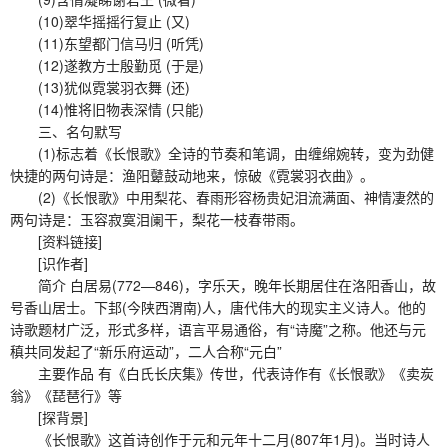
(10)翠华摇摇行复止 (又)
(11)东望都门信马归 (听凭)
(12)遂教方士殷勤觅 (于是)
(13)犹似霓裳羽衣舞 (还)
(14)惟将旧物表深情 (只能)
三、名句默写
(1)标志着《长恨歌》全诗的节奏和笔调，由缠绵婉转，变为劲健
快捷的两句诗是：渔阳鼙鼓动地来，惊破《霓裳羽衣曲》。
(2)《长恨歌》中用梨花、春雨形容杨贵妃泪流满面、神情凄然的
两句诗是：玉容寂寞泪阑干，梨花一枝春带雨。
[资料链接]
[识作者]
简介 白居易(772—846)，字乐天，晚年长期居住在洛阳香山，故
号香山居士。下邽(今陕西渭南)人，唐代伟大的现实主义诗人。他的
诗歌题材广泛，形式多样，语言平易通俗，有“诗魔”之称。他还与元
稹共同发起了“新乐府运动”，二人合称“元白”
主要作品 有《白氏长庆集》传世，代表诗作有《长恨歌》《卖炭
翁》《琵琶行》等
[探背景]
《长恨歌》这首诗创作于元和元年十二月(807年1月)。当时诗人