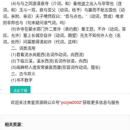
(4)与与之同游清泉寺（介词，和）备他盗之出入与非常也（连
词，和）玉斗一双，欲与亚父（动词，给予）与嬴而不助五国也（动
词，亲附、亲近）夫子喟然叹曰：“吾与点也。”（动词，赞成）唯求
则非邦也与（句末疑问语气词，吗）
(5)许寺在蕲水郭门外二里许（表约数）秦王怒，不许（动词，答
应、允许）塞上长城空自许（动词，期望）先生不知何许人也（名
词，处所）问渠那得清如许（代词，这样）
二、词类活用
(1)君看流水尚能西(名词作动词，向西流)
(2)下临兰溪，溪水西流(名词作状语，向西)
(3)闻麻桥人庞安常善医而聋(形容词作动词，擅长)
三、古今异义
(1)书不数字
点此下载
欢迎关注育星资源网公众号
“yxzyw2002”
获取更多信息与服务
相关资源：