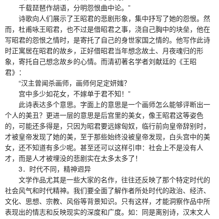
千载琵琶作胡语，分明怨恨曲中论。”
诗歌向人们展示了王昭君的悲剧形象，集中抒写了她的怨恨。然
而，杜甫咏王昭君，也不过是借昭君之事，浇自己胸中的块垒，他在
写昭君的怨恨之情时，是寄托了自己的身世家国之情的。他写作此诗
时正寓居在昭君的故乡，正好借昭君当年想念故土、月夜魂归的形
象，寄托自己想念故乡的心情。而清初著名学者刘献廷的《王昭
君》：
“汉主曾闻杀画师，画师何足定妍媸？
宫中多少如花女，不嫁单于君不知！”
此诗表达多个意思。字面上的意思是一个画师怎么能够评断出一
个人的美丑？更进一层的意思是后宫里的美女，像王昭君这等姿色
的，可能还多得是，只因为昭君要远嫁匈奴，临行前向皇帝辞别时，
才被皇帝发现了她的美，至于那些始终没被皇帝发现，白头宫中的美
女，还不知道有多少呢。甚至还可以这样引申：社会上不是没有人
才，而是人才被埋没的悲剧实在太多太多了！
3．时代不同，精神迥异
文学作品尤其是一些大家的名作，往往还反映了那个特定时代的
社会风气和时代精神。我们要全面了解作者所处时代的政治、经济、
文化、思想、宗教、风俗等背景知识。只有这样，才能洞察作品中所
表现出的情志和反映现实的深度和广度。如：同是离别诗，汉末文人