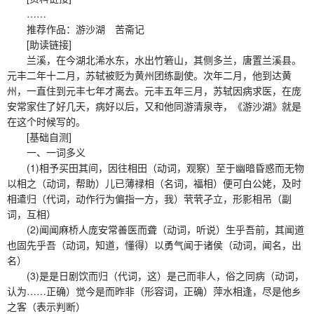
……
推荐作品：游沙湖 苦斋记
[助读链接]
兰溪，在今湖北浠水东，水出竹箬山，其侧多兰，唐置兰溪县。
元丰二年十二月，苏轼被贬为黄州团练副使。次年二月，他到达黄
州，一直住到元丰七年才离去。元丰五年三月，苏轼因病求医，在庞
安常家住了好几天，病好以后，又和他同游清泉寺，《游沙湖》就是
在这个时候写的。
[基础自测]
一、一词多义
(1)相予买田其间，因往相田（动词，观察）至于幽暗昏惑而无物
以相之（动词，帮助）儿已薄禄相（名词，福相）便可白公姥，及时
相遣归（代词，动作行为偏指一方，我）茕茕孑立，形影相吊（副
词，互相）
(2)闻闻麻桥人庞安常善医而聋（动词，听说）生乎吾前，其闻道
也固先乎吾（动词，知道，懂得）以勇气闻于诸侯（动词，闻名，出
名）
(3)是是日剧饮而归（代词，这）是己而非人，俗之同病（动词，
认为……正确）觉今是而昨非（形容词，正确）萍水相逢，尽是他乡
之客（表示判断）