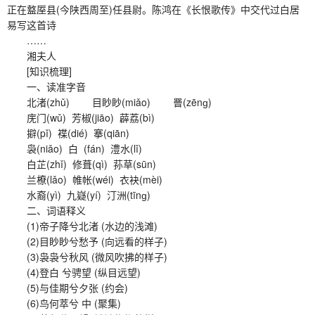
正在盩厔县(今陕西周至)任县尉。陈鸿在《长恨歌传》中交代过白居
易写这首诗
……
湘夫人
[知识梳理]
一、读准字音
北渚(zhǔ) 目眇眇(miǎo) 罾(zēnɡ)
庑门(wǔ) 芳椒(jiāo) 薜荔(bì)
擗(pǐ) 褋(dié) 搴(qiān)
袅(niǎo) 白 (fán) 澧水(lǐ)
白芷(zhǐ) 修葺(qì) 荪草(sūn)
兰橑(lǎo) 帷帐(wéi) 衣袂(mèi)
水裔(yì) 九嶷(yí) 汀洲(tīnɡ)
二、词语释义
(1)帝子降兮北渚 (水边的浅滩)
(2)目眇眇兮愁予 (向远看的样子)
(3)袅袅兮秋风 (微风吹拂的样子)
(4)登白 兮骋望 (纵目远望)
(5)与佳期兮夕张 (约会)
(6)鸟何萃兮 中 (聚集)