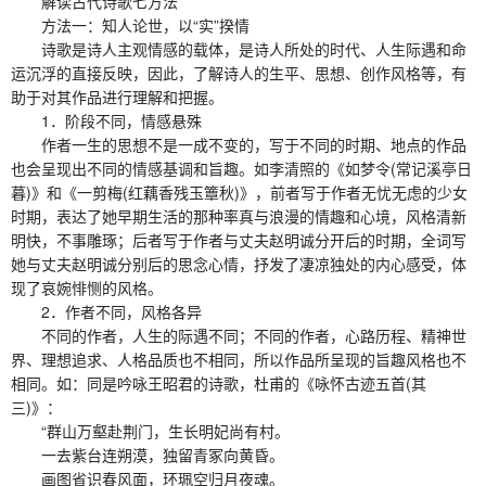
解读古代诗歌七方法
方法一：知人论世，以“实”揆情
诗歌是诗人主观情感的载体，是诗人所处的时代、人生际遇和命
运沉浮的直接反映，因此，了解诗人的生平、思想、创作风格等，有
助于对其作品进行理解和把握。
1．阶段不同，情感悬殊
作者一生的思想不是一成不变的，写于不同的时期、地点的作品
也会呈现出不同的情感基调和旨趣。如李清照的《如梦令(常记溪亭日
暮)》和《一剪梅(红藕香残玉簟秋)》，前者写于作者无忧无虑的少女
时期，表达了她早期生活的那种率真与浪漫的情趣和心境，风格清新
明快，不事雕琢；后者写于作者与丈夫赵明诚分开后的时期，全词写
她与丈夫赵明诚分别后的思念心情，抒发了凄凉独处的内心感受，体
现了哀婉悱恻的风格。
2．作者不同，风格各异
不同的作者，人生的际遇不同；不同的作者，心路历程、精神世
界、理想追求、人格品质也不相同，所以作品所呈现的旨趣风格也不
相同。如：同是吟咏王昭君的诗歌，杜甫的《咏怀古迹五首(其
三)》：
“群山万壑赴荆门，生长明妃尚有村。
一去紫台连朔漠，独留青冢向黄昏。
画图省识春风面，环珮空归月夜魂。