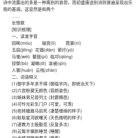
诗中流露出的多是一种离别的哀怨，而初盛唐送别诗则普遍呈现出乐
观的基调。这显然是和两个
……
长恨歌
[知识梳理]
一、读准字音
回眸(móu) 骊宫(lí) 霓裳(ní)
玉扃(jiōnɡ) 花钿(diàn) 萦纡(yū)
马嵬(wéi) 鼙鼓(pí) 临邛(qiónɡ)
钗擘(bò) 凝睇(dì) 衾被(qīn)
人寰(huán) 云栈(zhàn)
二、词语释义
(1)御宇多年求不得 (御临宇内，即统治天下)
(2)六宫粉黛无颜色 (容颜姿色)
(3)姊妹弟兄皆列土 (封爵赐邑)
(4)可怜光彩生门户 (可爱，可羡)
(5)宛转娥眉马前死 (凄楚缠绵的样子)
(6)耿耿星河欲曙天 (天色微明的样子)
(7)遂教方士殷勤觅 (反复多次)
(8)云鬓半偏新睡觉 (睡醒)
(9)含情凝睇谢君王 (微看)