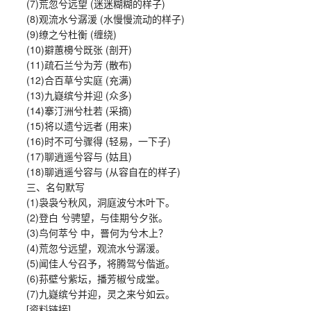
(7)荒忽兮远望 (迷迷糊糊的样子)
(8)观流水兮潺湲 (水慢慢流动的样子)
(9)缭之兮杜衡 (缠绕)
(10)擗蕙櫋兮既张 (剖开)
(11)疏石兰兮为芳 (散布)
(12)合百草兮实庭 (充满)
(13)九嶷缤兮并迎 (众多)
(14)搴汀洲兮杜若 (采摘)
(15)将以遗兮远者 (用来)
(16)时不可兮骤得 (轻易，一下子)
(17)聊逍遥兮容与 (姑且)
(18)聊逍遥兮容与 (从容自在的样子)
三、名句默写
(1)袅袅兮秋风，洞庭波兮木叶下。
(2)登白 兮骋望，与佳期兮夕张。
(3)鸟何萃兮 中，罾何为兮木上？
(4)荒忽兮远望，观流水兮潺湲。
(5)闻佳人兮召予，将腾驾兮偕逝。
(6)荪壁兮紫坛，播芳椒兮成堂。
(7)九嶷缤兮并迎，灵之来兮如云。
[资料链接]