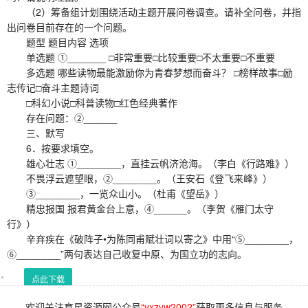
（2）筹备组计划围绕活动主题开展问卷调查。请补全问卷，并指
出问卷目前存在的一个问题。
题型 题目内容 选项
单选题 ①_______ □非常重要□比较重要□不太重要□不重要
多选题 哪些读物最能激励你为青春梦想而奋斗？ □榜样故事□励
志传记□奋斗主题诗词
□科幻小说□科普读物□红色经典著作
存在问题：②______
三、默写
6．按要求填空。
雄心壮志 ①________，直挂云帆济沧海。（李白《行路难》）
不畏浮云遮望眼，②________。（王安石《登飞来峰》）
③________，一览众山小。（杜甫《望岳》）
精忠报国 报君黄金台上意，④______。（李贺《雁门太守
行》）
辛弃疾在《破阵子•为陈同甫赋壮词以寄之》中用“⑤________，
⑥________”两句表达自己收复中原、为国立功的志向。
点此下载
欢迎关注育星资源网公众号
“yxzyw2002”
获取更多信息与服务