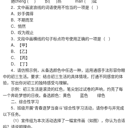
驰chěng ( ) 炽( )热 màn ( )延
2．文中画波浪线的词语使用不恰当的一项是（ ）
A．妙手偶得
B．不期而至
C．悄然
D．叹为观止
3．文段中画横线的句子标点符号使用正确的一项是（ ）
A．【甲】
B．【乙】
C．【丙】
D．【丁】
4．请仿照示例，从备选颜色中任选一种，运用通感手法形容你眼
中的初三生活。要求：结合初三生活的具体情境，打通不同感官的体
验，写出你对初三的独特感受与理解。
示例：初三生活是滚烫的红色，笔尖划过试卷的声响，灼亮了每
一个奔赴梦想的日夜。备选颜色：黄色 蓝色 绿色
二、综合性学习
5．班级开展“青春逐梦当奋斗”综合性学习活动，请你参与并完成
以下任务。
（1）宣传组为本次活动选择了一幅宣传画（如图），你认为合适
吗？请说明理由。