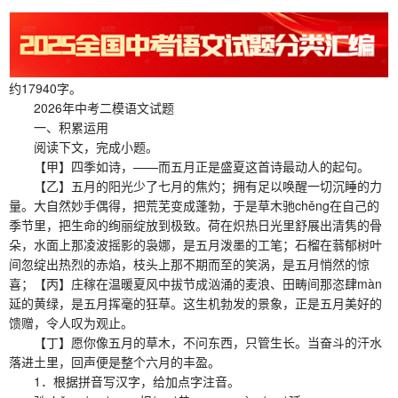
约17940字。
2026年中考二模语文试题
一、积累运用
阅读下文，完成小题。
【甲】四季如诗，——而五月正是盛夏这首诗最动人的起句。
【乙】五月的阳光少了七月的焦灼；拥有足以唤醒一切沉睡的力
量。大自然妙手偶得，把荒芜变成蓬勃，于是草木驰chěng在自己的
季节里，把生命的绚丽绽放到极致。荷在炽热日光里舒展出清隽的骨
朵，水面上那凌波摇影的袅娜，是五月泼墨的工笔；石榴在蓊郁树叶
间忽绽出热烈的赤焰，枝头上那不期而至的笑涡，是五月悄然的惊
喜；【丙】庄稼在温暖夏风中拔节成汹涌的麦浪、田畴间那恣肆màn
延的黄绿，是五月挥毫的狂草。这生机勃发的景象，正是五月美好的
馈赠，令人叹为观止。
【丁】愿你像五月的草木，不问东西，只管生长。当奋斗的汗水
落进土里，回声便是整个六月的丰盈。
1．根据拼音写汉字，给加点字注音。