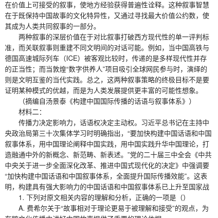
在价值上可接受的叙事，使地方经验获得普遍性诠释。这种叙事智慧
在于既保持中国故事的文化特异性，又通过寻找最大价值公约数，使
其成为人类共同叙事的一部分。
两种叙事的深层价值在于对比叙事打破西方现代性的单一评判标
准，而关联叙事则重建不同文明间的对话可能。例如，当中国高铁与
德国高速城际列车（ICE）被客观比较时，传递的是多样现代性并存
的正当性；而当敦煌“数字供养人”项目吸引全球网民参与时，演绎的
则是文明互鉴的当代实践。总之，这两种叙事策略的终极目标不是要
证明某种模式的优越，而是为人类发展提供更丰富的可能性想象。
（摘编自汤景泰《构建中国国际传播的话语与叙事体系》）
材料二：
传播力决定影响力，话语权决定主动权。习近平总书记在主持中
央政治局第三十次集体学习时明确指出，“要加快构建中国话语和中国
叙事体系，用中国理论阐释中国实践，用中国实践升华中国理论，打
造融通中外的新概念、新范畴、新表述。”党的二十届三中全会《中共
中央关于进一步全面深化改革、推进中国式现代化的决定》中强调要
“加快构建中国话语和中国叙事体系，全面提升国际传播效能”。这表
明，构建具有强大影响力的中国话语和中国叙事体系已上升至国家战
1. 下列对原文相关内容的理解和分析，正确的一项是（）
A. 费希尔关于“故事相对于理论更易于被理解和接受”的观点，为