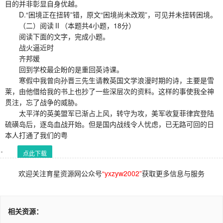
目的并非彰显自身优越。
D.“困境正在扭转”错，原文“困境尚未改观”，可见并未扭转困境。
（二）阅读Ⅱ（本题共4小题，18分）
阅读下面的文字，完成小题。
战火逼近时
齐邦媛
回到学校最企盼的是重回英诗课。
寒假中我曾向孙晋三先生请教英国文学浪漫时期的诗，主要是雪
莱，由他借给我的书上也抄了一些深层次的资料。这样的事使我全神
贯注，忘了战争的威胁。
太平洋的英美盟军已渐占上风，转守为攻，美军收复菲律宾登陆
硫磺岛后，逐岛血战开始。但是国内战线令人忧虑，已无路可回的日
本人打通了我们的粤
点此下载
欢迎关注育星资源网公众号
“yxzyw2002”
获取更多信息与服务
相关资源：