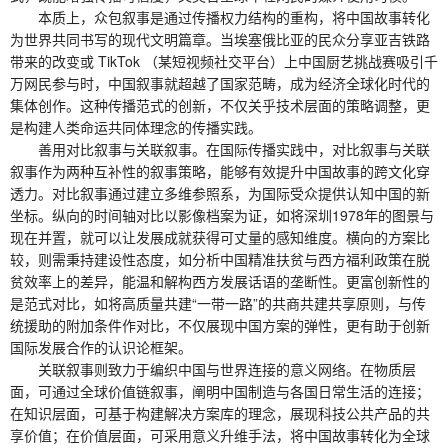
本质上，众包叙事是通过传播权力结构的重构，将中国故事转化
为世界共同书写的现代文明篇章。当埃塞俄比亚的民众分享亚吉铁路
带来的改变或 TikTok （某短视频社交平台）上中国厨艺挑战赛吸引千
万网民参与时，中国叙事就超越了国家范畴，成为经济全球化时代的
集体创作。这种传播范式的创新，不仅关乎技术层面的策略调整，更
是构建人类命运共同体理念的传播实践。
善用对比叙事与关联叙事。在国际传播实践中，对比叙事与关联
叙事作为两种互补性的叙事策略，能够有效提升中国故事的跨文化穿
透力。对比叙事通过建立多维参照系，为国际受众提供认知中国的新
坐标。纵向的时间轴对比以影像档案为证，如将深圳1978年的图景与
现在并置，就可以让发展成就获得可丈量的感知维度。横向的方案比
较，则需秉持建设性态度，如分析中国精准扶贫与西方福利政策在脱
贫效率上的差异，能温和解构西方发展话语的垄断性。更富创新性的
是范式对比，如将高质量共建“一带一路”的共商共建共享原则，与传
统援助的附加条件作对比，不仅展现中国方案的弹性，更有助于创新
国际发展合作的认识论框架。
关联叙事则致力于编织中国与世界连接的意义网络。在物质层
面，可通过全球价值链叙事，阐明中国制造与各国日常生活的连接；
在知识层面，可基于构建解决方案库的理念，展现科技公共产品的共
享价值；在价值层面，可采用意义升维手法，将中国故事转化为全球