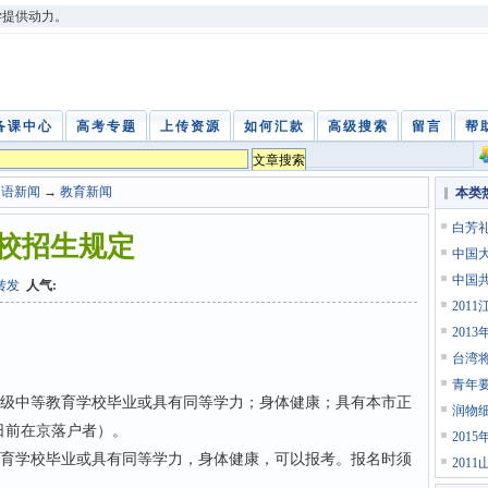
学提供动力。
备课中心
高考专题
上传资源
如何汇款
高级搜索
留言
帮
中语新闻
→
教育新闻
本类
白芳
高校招生规定
中国
中国
转发
人气:
201
201
台湾
青年
级中等教育学校毕业或具有同等学力；身体健康；具有本市正
润物
0日前在京落户者）。
201
育学校毕业或具有同等学力，身体健康，可以报考。报名时须
201