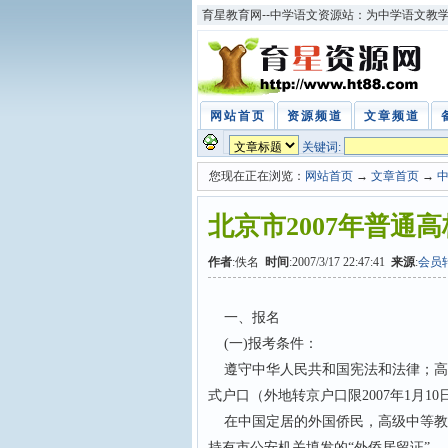
育星教育网--中学语文资源站：为中学语文教
网站首页
资源频道
文章频道
关键词:
您现在正在浏览：
网站首页
→
文章首页
→
北京市2007年普通
作者
:佚名
时间
:2007/3/17 22:47:41
来源
:
会员
一、报名
(一)报考条件：
遵守中华人民共和国宪法和法律；高
式户口（外地转京户口限2007年1月1
在中国定居的外国侨民，高级中等教
持有市公安机关填发的“外侨居留证”。