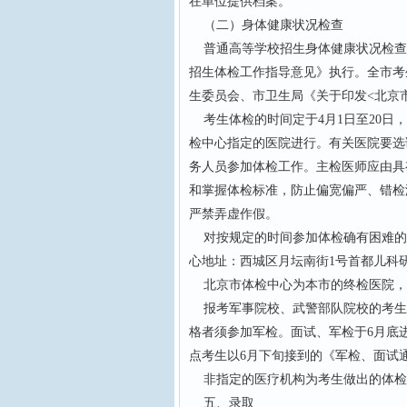
在单位提供档案。
（二）身体健康状况检查
普通高等学校招生身体健康状况检查
招生体检工作指导意见》执行。全市考
生委员会、市卫生局《关于印发<北京
考生体检的时间定于4月1日至20日
检中心指定的医院进行。有关医院要选
务人员参加体检工作。主检医师应由具
和掌握体检标准，防止偏宽偏严、错检
严禁弄虚作假。
对按规定的时间参加体检确有困难的考
心地址：西城区月坛南街1号首都儿科
北京市体检中心为本市的终检医院，
报考军事院校、武警部队院校的考生
格者须参加军检。面试、军检于6月底
点考生以6月下旬接到的《军检、面试
非指定的医疗机构为考生做出的体检
五、录取