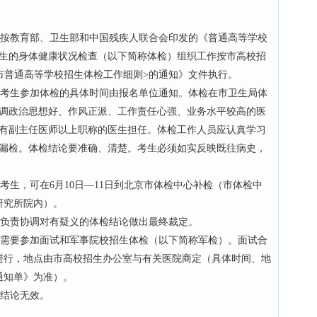
按教育部、卫生部和中国残疾人联合会印发的《普通高等学校
生的身体健康状况检查（以下简称体检）组织工作按市高校招
市普通高等学校招生体检工作细则>的通知》文件执行。
，考生参加体检的具体时间由报名单位通知。体检在市卫生局体
调政治思想好、作风正派、工作责任心强、业务水平较高的医
有副主任医师以上职称的医生担任。体检工作人员应认真学习
漏检。体检结论要准确、清楚。考生必须如实反映既往病史，
生，可在6月10日—11日到北京市体检中心补检（市体检中
研究所院内）。
负责协调对有疑义的体检结论做出最终裁定。
需要参加面试和军事院校招生体检（以下简称军检）。面试合
进行，地点由市高校招生办公室与有关医院商定（具体时间、地
通知单》为准）。
结论无效。