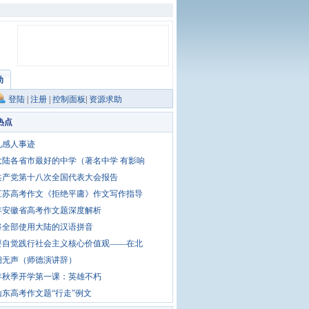
助
登陆
|
注册
|
控制面板
|
资源求助
热点
礼感人事迹
大陆各省市最好的中学（著名中学 有影响
共产党第十八次全国代表大会报告
1江苏高考作文《拒绝平庸》作文写作指导
3年安徽省高考作文题深度解析
将全部使用大陆的汉语拼音
要自觉践行社会主义核心价值观——在北
细无声（师德演讲辞）
5年秋季开学第一课：英雄不朽
1山东高考作文题“行走”例文