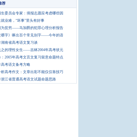
推荐
招生委员会专家：填报志愿应考虑哪些因
生就业难，“坏事”里头有好事
因为贫穷——马加爵的犯罪心理分析报告
文嚼字》啄出百个常见别字——今年的语
5年湖南省高考语文复习谈
之的理性女生——吉林2004年高考状元
：2005年高考文言文复习留意命题特点
5年高考语文备考方略
分析高考作文：文章出彩不能仅仅靠技巧
5年浙江省普通高考语文试题命题思路