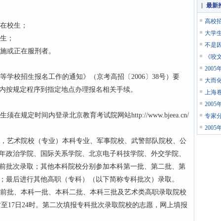
最新
高校
在校生；
大学
生；
不是
施或正在服刑者。
《咬
200
等学校招生报名工作的通知》（京考高招〔2006〕38号）要
大而化
内按规定程序到指定地点办理报名相关手续。
上海卷
200
时间内登录北京教育考试院网站http://www.bjeea.cn/
专家
200
，艺术院校（专业）本科专业、军事院校、武警部队院校、公
年政治学院、国际关系学院、北京电子科技学院、外交学院、
前批次录取；其他本科院校分别参加本科第一批、第二批、第
；最后进行其他高职（专科）（以下简称专科批次）录取。
前批、本科一批、本科二批、本科三批及艺术类高职录取院校
8时至17日24时。第二次填报专科批次录取院校的志愿，网上填报