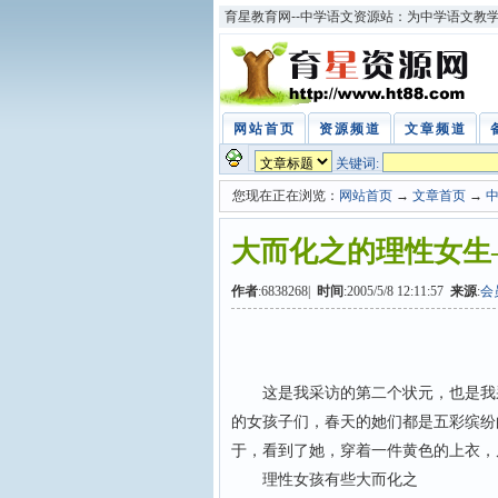
育星教育网--中学语文资源站：为中学语文教
网站首页
资源频道
文章频道
关键词:
您现在正在浏览：
网站首页
→
文章首页
→
大而化之的理性女生—
作者
:6838268|
时间
:2005/5/8 12:11:57
来源
:
会
这是我采访的第二个状元，也是我采
的女孩子们，春天的她们都是五彩缤纷
于，看到了她，穿着一件黄色的上衣，
理性女孩有些大而化之