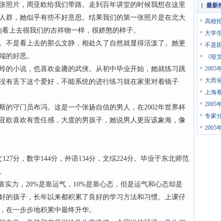
照片，周亚欧给我们带路。走到百年讲堂的时候我想在这里
最新
人群，她似乎有些不好意思。结果我们的第一张照片是在北大
高校
她看上去很我们的吉祥物一样，很娇憨的样子。
大学
不是看上去的那么文静，相处久了自然就显得活泼了。她更
不是
端的好恶。
《咬
的小说，也喜欢金庸的武侠。从初中毕业开始，她就练习跳
200
大而化
没有丢下这个爱好，不能系统的进行练习就在家里对着镜子
上海卷
200
守门员布冯。这是一个张扬自信的男人，在2002年世界杯
专家
亚欧喜欢有责任感，大度的男孩子，她说男人更应该象海，像
200
7分，数学144分，外语134分，文综224分。毕业于东北师范
。
实力，20%是靠运气，10%是靠心态，但是运气和心态却是
好的孩子，长年以来都积累了良好的学习方法和习惯。上课仔
，在一步步地积累中最终升华。