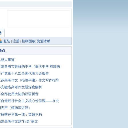
助
登陆
|
注册
|
控制面板
|
资源求助
热点
礼感人事迹
大陆各省市最好的中学（著名中学 有影响
共产党第十八次全国代表大会报告
1江苏高考作文《拒绝平庸》作文写作指导
3年安徽省高考作文题深度解析
将全部使用大陆的汉语拼音
要自觉践行社会主义核心价值观——在北
细无声（师德演讲辞）
5年秋季开学第一课：英雄不朽
1山东高考作文题“行走”例文