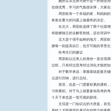
她所在东北师大附中是一所很优秀的
也很优秀，学习的气氛很浓厚，大家在
周亚欧有一个幸福的家，和妈妈的更
爸爸在重大的问题上做最终的决定。
在北大，周亚欧选择了两个社团增强
有能够独立的去解答热线，还在培训中
北大是个强手如林的地方，周亚欧也
握每一刻提高自己，也尽可能的享受生
给考生们的建议
周亚欧以过来人的身份一直在强调不
过程，只有经过思考经过消化才能把知
对于数学来说：掌握基础是最关键的
点进行归纳，进行总结。
英语，也是一门需要积累的课程，是
习和累积。对于马上就要参加高考的考
十天下来也是一笔可观的获得。
文综是一门知识点的大拼盘，首先要
基础上才能展现此考试中对能力的考察