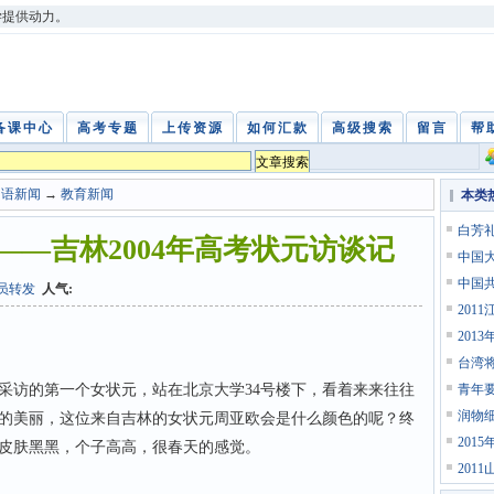
学提供动力。
备课中心
高考专题
上传资源
如何汇款
高级搜索
留言
帮
中语新闻
→
教育新闻
本类
白芳
—吉林2004年高考状元访谈记
中国
中国
员转发
人气:
201
201
台湾
访的第一个女状元，站在北京大学34号楼下，看着来来往往
青年
润物
的美丽，这位来自吉林的女状元周亚欧会是什么颜色的呢？终
201
皮肤黑黑，个子高高，很春天的感觉。
201