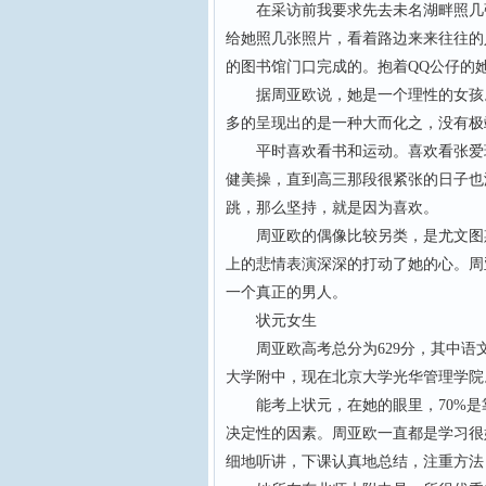
在采访前我要求先去未名湖畔照几张
给她照几张照片，看着路边来来往往的
的图书馆门口完成的。抱着QQ公仔的
据周亚欧说，她是一个理性的女孩。
多的呈现出的是一种大而化之，没有极
平时喜欢看书和运动。喜欢看张爱玲
健美操，直到高三那段很紧张的日子也
跳，那么坚持，就是因为喜欢。
周亚欧的偶像比较另类，是尤文图斯的
上的悲情表演深深的打动了她的心。周
一个真正的男人。
状元女生
周亚欧高考总分为629分，其中语文12
大学附中，现在北京大学光华管理学院
能考上状元，在她的眼里，70%是靠
决定性的因素。周亚欧一直都是学习很
细地听讲，下课认真地总结，注重方法