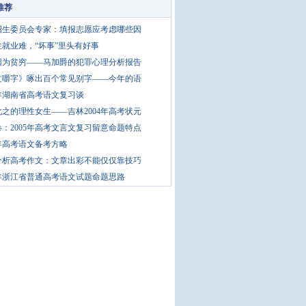
推荐
招生委员会专家：填报志愿应考虑哪些因
生就业难，“坏事”里头有好事
因为贫穷——马加爵的犯罪心理分析报告
文嚼字》啄出百个常见别字——今年的语
5年湖南省高考语文复习谈
之的理性女生——吉林2004年高考状元
：2005年高考文言文复习留意命题特点
5年高考语文备考方略
分析高考作文：文章出彩不能仅仅靠技巧
5年浙江省普通高考语文试题命题思路