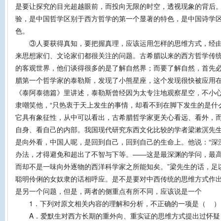
是要让探究的目光超越眼前，而投向无限的时空，透视现象的背后
验，是中国哲学区别于西方哲学的第一个显著的特色，是中国诗学
色。
③人要获得真知，要把握真理，应该运用怎样的思维方式，经由
来思想家们、文论家们都很关注的问题。古希腊以来的西方哲学传
的客观世界，他们谈得很多的是了解自然界；而要了解自然，首先
腊第一个哲学家的泰勒斯，发现了小熊星座，这个发现很快被应用
《泰阿泰德篇》里讲述，泰勒斯曾经因为太专注地观察星空，不小
隶嘲笑他，“只热衷于天上发生的事情，却看不到在脚下发生的是什
它具有象征性，从中可以看出，古希腊哲学家更关心看远、看外，
自身、看自己的内部。我国现代研究东西文化比较的学者梁漱溟先
是向外看，中国人呢，是回到自己，回到自己的生命上。他说：“深
办法，才得避免和超出了不智与下等。——这是最深渊的学问，最
而却不是一味向外逐物的西洋科学家之所能知矣。”梁先生的话，足
聪明伶俐的女奴隶的话相呼应。是不是要对中西传统的思维方式作
是另一个问题，但是，两者的侧重点有所不同，应该说是一个
1．下列对原文相关内容的理解和分析，不正确的一项是（ ）
A．爱默生对西方长期的重外向、重实证的思维方式提出过怀疑