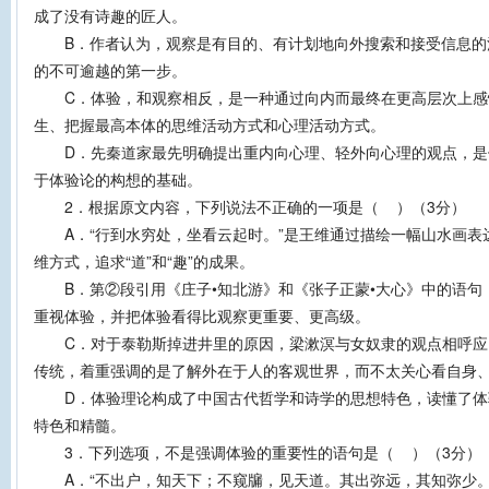
成了没有诗趣的匠人。
B．作者认为，观察是有目的、有计划地向外搜索和接受信息的
的不可逾越的第一步。
C．体验，和观察相反，是一种通过向内而最终在更高层次上感
生、把握最高本体的思维活动方式和心理活动方式。
D．先秦道家最先明确提出重内向心理、轻外向心理的观点，是
于体验论的构想的基础。
2．根据原文内容，下列说法不正确的一项是（ ）（3分）
A．“行到水穷处，坐看云起时。”是王维通过描绘一幅山水画表达
维方式，追求“道”和“趣”的成果。
B．第②段引用《庄子•知北游》和《张子正蒙•大心》中的语句
重视体验，并把体验看得比观察更重要、更高级。
C．对于泰勒斯掉进井里的原因，梁漱溟与女奴隶的观点相呼应
传统，着重强调的是了解外在于人的客观世界，而不太关心看自身
D．体验理论构成了中国古代哲学和诗学的思想特色，读懂了体
特色和精髓。
3．下列选项，不是强调体验的重要性的语句是（ ）（3分）
A．“不出户，知天下；不窥牖，见天道。其出弥远，其知弥少。