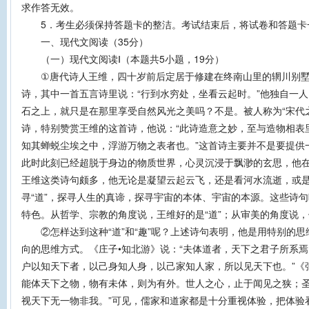
求作答无效。
5．考生必须保持答题卡的整洁。考试结束后，将试卷和答题卡
一、现代文阅读（35分）
（一）现代文阅读Ⅰ（本题共5小题，19分）
①唐代诗人王维，四十岁前后定居于修建在终南山里的辋川别墅
诗，其中一首五言诗里说：“行到水穷处，坐看云起时。”他独自一
石之上，就只是在那里享受自然风光之美吗？不是。被人称为“宋代
诗，特别赞赏王维的这首诗，他说：“此诗造意之妙，至与造物相表
知其蝉蜕尘埃之中，浮游万物之表者也。”这首诗主要并不是要提供
此时此刻已经超脱于身边的物质世界，心灵沉浸于飘渺的玄思，他
王维这类诗句颇多，他无论是凝望云起云飞，还是看河水流逝，或
寻“道”，探寻人生的真谛，探寻宇宙的本体、宇宙的本源。这些诗
特色。从哲学、宗教的角度说，王维好的是“道”；从审美的角度说，
②怎样达到这种“道”和“趣”呢？上述诗句表明，他是用特别的思维
向的思维方式。《庄子•知北游》说：“夫体道者，天下之君子所系焉
户以知天下者，以己身知人身，以己家知人家，所以见天下也。”《张
能体天下之物，物有未体，则为有外。世人之心，止于闻见之狭；
视天下无一物非我。”可见，儒家和道家都是十分重视体验，把体验