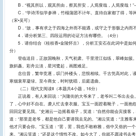
B．“视其所以，观其所由，察其所安，人焉廋哉，人焉廋哉！”—
C．“学诗浑似学参禅，竹榻蒲团不计年。直待自家都了得，等闲
（宋•吴可）
D．“故，事有求之于四海之外而不能遇，或守之于形骸之内而不
4．请分析第三、四段运用的论证方法有哪些。（4分）
5．请你结合《桂枝香•金陵怀古》，分析王安石在此词中是如何
分）
登临送目，正故国晚秋，天气初肃。千里澄江似练，翠峰如簇。
旗斜矗。彩舟云淡，星河鹭起，画图难足。
念往昔，繁华竞逐，叹门外楼头，悲恨相续。千古凭高对此，谩
寒烟衰草凝绿。至今商女，时时犹唱，后庭遗曲。
（二）现代文阅读Ⅱ（本题共4小题，16分）
正说着，有人来回说：“兴隆街的大爷来了，老爷叫二爷出去会。
了，心中好不自在。袭人忙去拿衣服。宝玉一面蹬着靴子，一面抱怨
回回定要见我。”史湘云一边摇着扇子，笑道：“自然你能会宾接客，
道：“那里是老爷，都是他自己要请我去见的。”湘云笑道：“主雅客
他才只要会你。”宝玉道：“罢，罢，我也不敢称雅，俗中又俗的一
来。”湘云笑道：“还是这个情性不改。如今大了，你就不愿读书去