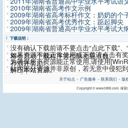
2011年湖南省普通高中学业水平考试语
2010年湖南省高考作文示例
2009年湖南省高考标杆作文：奶奶的个
2009年湖南省高考优秀作文：踮起脚尖
2009年湖南省普通高中学业水平考试大
下载说明：
没有确认下载前请不要点击“点此下载”、
如果资源不能正常使用或下载请点击有
将会启动下载程序并扣除相应点数。
为确保所下资源能正常使用,请使用[WinRA
补点并奖励!
站内部分资源并非原创，若无意中侵犯到
解压本站资源。
联系我们。
关于站点
-
广告服务
-
联系我们
-
版
Copyright © www.ht88