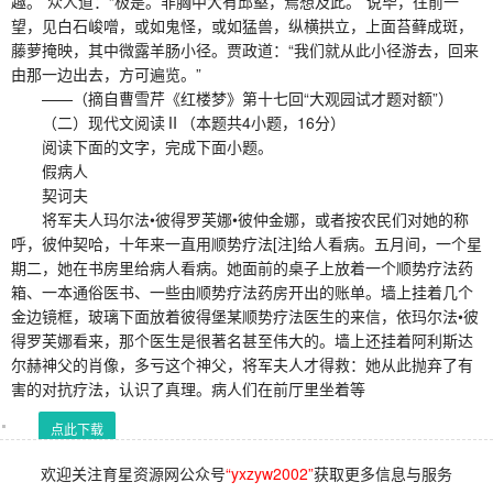
趣。”众人道：“极是。非胸中大有邱壑，焉想及此。”说毕，往前一
望，见白石峻噌，或如鬼怪，或如猛兽，纵横拱立，上面苔藓成斑，
藤萝掩映，其中微露羊肠小径。贾政道：“我们就从此小径游去，回来
由那一边出去，方可遍览。”
——（摘自曹雪芹《红楼梦》第十七回“大观园试才题对额”）
（二）现代文阅读Ⅱ（本题共4小题，16分）
阅读下面的文字，完成下面小题。
假病人
契诃夫
将军夫人玛尔法•彼得罗芙娜•彼仲金娜，或者按农民们对她的称
呼，彼仲契哈，十年来一直用顺势疗法[注]给人看病。五月间，一个星
期二，她在书房里给病人看病。她面前的桌子上放着一个顺势疗法药
箱、一本通俗医书、一些由顺势疗法药房开出的账单。墙上挂着几个
金边镜框，玻璃下面放着彼得堡某顺势疗法医生的来信，依玛尔法•彼
得罗芙娜看来，那个医生是很著名甚至伟大的。墙上还挂着阿利斯达
尔赫神父的肖像，多亏这个神父，将军夫人才得救：她从此抛弃了有
害的对抗疗法，认识了真理。病人们在前厅里坐着等
点此下载
欢迎关注育星资源网公众号
“yxzyw2002”
获取更多信息与服务