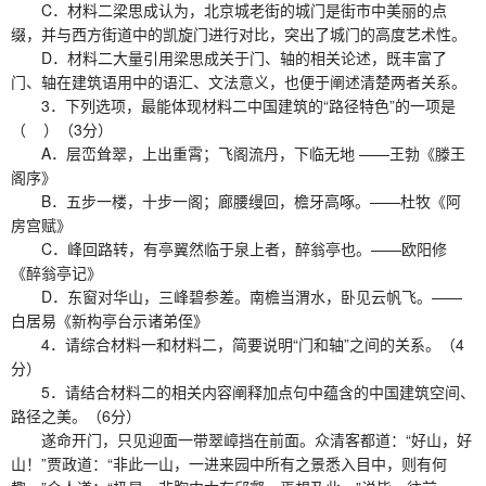
C．材料二梁思成认为，北京城老街的城门是街市中美丽的点
缀，并与西方街道中的凯旋门进行对比，突出了城门的高度艺术性。
D．材料二大量引用梁思成关于门、轴的相关论述，既丰富了
门、轴在建筑语用中的语汇、文法意义，也便于阐述清楚两者关系。
3．下列选项，最能体现材料二中国建筑的“路径特色”的一项是
（ ）（3分）
A．层峦耸翠，上出重霄；飞阁流丹，下临无地 ——王勃《滕王
阁序》
B．五步一楼，十步一阁；廊腰缦回，檐牙高啄。——杜牧《阿
房宫赋》
C．峰回路转，有亭翼然临于泉上者，醉翁亭也。——欧阳修
《醉翁亭记》
D．东窗对华山，三峰碧参差。南檐当渭水，卧见云帆飞。——
白居易《新构亭台示诸弟侄》
4．请综合材料一和材料二，简要说明“门和轴”之间的关系。（4
分）
5．请结合材料二的相关内容阐释加点句中蕴含的中国建筑空间、
路径之美。（6分）
遂命开门，只见迎面一带翠嶂挡在前面。众清客都道：“好山，好
山！”贾政道：“非此一山，一进来园中所有之景悉入目中，则有何