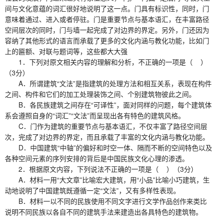
间与文化意蕴的词汇很好地说明了这一点。门具有标识性，同时，门
意味着通过、进入或者停驻。门是重要节点与基本语汇，在丰富路径
空间层次的同时，门与墙一起完成了对边界的界定。另外，门还因为
容纳了其他形式的语言而承载了更多的文化内涵与教化功能，比如门
上的匾额、对联与题词等，这些都大大强
1．下列对原文相关内容的理解和分析，不正确的一项是（ ）
（3分）
A．所谓建筑“文法”是指建筑的处理方法和相互关系，表现在构件
之间、构件和它们的加工处理装饰之间、个别建筑物彼此之间。
B．各民族建筑之间存在“可译性”，面对同样的问题，每个建筑体
系会遵照自身的“词汇”“文法”而呈现出各有特色的建筑风格。
C．门作为建筑的重要节点与基本语汇，不仅丰富了路径空间层
次，完成了对边界的界定，而且承载了丰富的文化内涵与教化功能。
D．中国建筑“中轴”的偏好和时空一体、隔而不断的空间特色以及
各种空间元素的序列安排的背后是中国民族文化心理的渗透。
2．根据原文内容，下列说法不正确的一项是（ ）（3分）
A．材料一用“大文章”比喻宏大建筑，用“小品”比喻小巧建筑，生
动地说明了中国建筑既遵循一定“文法”，又有多样性表现。
B．材料一以不同的民族使用不同文字进行文学作品创作来类比
说明不同民族以各自不同的建筑手法来建造出各具特色的建筑物。