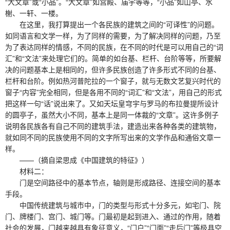
“大文章”或“小品”。“大文章”如宫殿、庙宇等等，“小品”如山亭、水
榭、一轩、一楼。
在这里，我打算提出一个各民族的建筑之间的“可译性”的问题。
如同语言和文学一样，为了同样的需要，为了解决同样的问题，乃至
为了表达同样的情感，不同的民族，在不同的时代是可以用自己的“词
汇”和“文法”来处理它们的。简单的如台基、栏杆、台阶等等，所要解
决的问题基本上是相同的，但许多民族创造了许多形式不同的台基、
栏杆和台阶。例如热河普陀拉的一个窗子，就与无数文艺复兴时代的
窗子“内容”完全相同，但是各用不同的“词汇”和“文法”，用自己的形式
把这样一句“话”说出来了。又如天坛皇穹宇与罗马的布拉曼提所设计
的圆亭子，虽然大小不同，基本上是同一体裁的“文章”。这许多例子
说明各民族各有自己不同的建筑手法，建造出来各种各类的建筑物，
就如同不同的民族使用不同的文字所写出来的文学作品和通俗文章一
样。
——（摘自梁思成《中国建筑的特征》）
材料二：
门是空间路径中的基本节点，轴则是形成路径、连接空间的基本
手段。
中国传统建筑与城市中，门的类型与形式十分多元，如宅门、院
门、牌楼门、宫门、城门等。门最初是起到进入、通过的作用，随着
社会的发展，门越来越具有象征意义，“门户”“门面”“走后门”等极具空