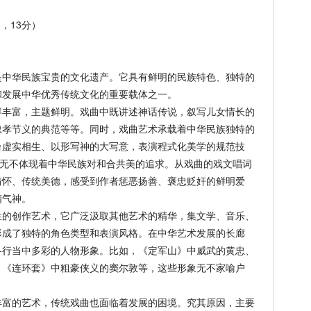
，13分）
华民族宝贵的文化遗产。它具有鲜明的民族特色、独特的
和发展中华优秀传统文化的重要载体之一。
富，主题鲜明。戏曲中既讲述神话传说，叙写儿女情长的
忠孝节义的典范等等。同时，戏曲艺术承载着中华民族独特的
台虚实相生、以形写神的大写意，表演程式化美学的规范技
，无不体现着中华民族对和合共美的追求。从戏曲的戏文唱词
情怀、传统美德，感受到作者惩恶扬善、褒忠贬奸的鲜明爱
精气神。
创作艺术，它广泛汲取其他艺术的精华，集文学、音乐、
形成了独特的角色类型和表演风格。在中华艺术发展的长廊
各行当中多彩的人物形象。比如，《定军山》中威武的黄忠、
、《连环套》中粗豪侠义的窦尔敦等，这些形象无不家喻户
的艺术，传统戏曲也面临着发展的困境。究其原因，主要