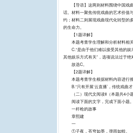
【导语】这两则材料围绕中国戏曲的
话。材料一聚焦传统戏曲的艺术价值
约；材料二则展现戏曲现代化转型的
的生命力。
【1题详解】
本题考查学生理解和分析材料相关
C.“是由于他们难以接受其他的娱乐
其他娱乐方式有关”，选项说法过于绝
故选C。
【2题详解】
本题考查学生根据材料内容进行推
B.“只有开展‘云直播’，传统戏曲
（二）现代文阅读Ⅱ（本题共4小题
阅读下面的文字，完成下面小题
一杆枪的故事
章熙建
一
①子夜，苍穹如墨，弹雨如蝗。