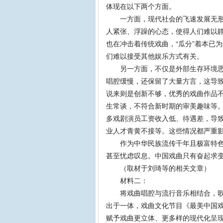
体现在以下两个方面。
一方面，现代社会的飞速发展无形中
人紧张、浮躁的心态，使得人们难以
也在冲击着传统戏曲，“瓜分”着本已
们难以接受其他娱乐方式有关。
另一方面，不仅是外部生存环境恶劣
唱腔缓慢，还保留了大量方言，这导
说来则是创新不够，优秀的戏曲作品
生常谈，不符合新时期的审美趣味等
多戏剧演员工资收入低、待遇差，导
业人才青黄不接等。这些情况都严重
作为中华民族流传千年且极富特色的
甚至忧虑叹息。中国戏曲只有奋起求
（取材于刘琦等的相关文章）
材料二：
将戏曲唱腔与流行音乐相结合，歌曲
出于一体，戏曲文化节目《最美中国
赋予戏曲更立体、更多样的现代化呈