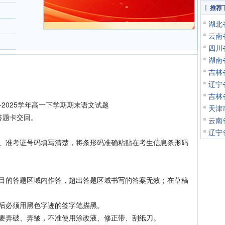
推荐
湖北
云南
四川
湖南
吉林
辽宁
吉林
2025学年高一下学期期末语文试题
天津
答题卡交回。
云南
辽宁
准考证号码填写清楚，将条形码准确粘贴在考生信息条形码
的答题区域内作答，超出答题区域书写的答案无效；在草稿
后必须用黑色字迹的签字笔描黑。
弄破、弄皱，不准使用涂改液、修正带、刮纸刀。