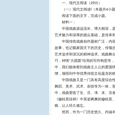
一、现代文阅读（29分）
（一）现代文阅读I（本题共4小题
阅读下面的文字，完成小题。
材料一：
中国戏曲源远流长、博大精深，是中
艺术魅力和深厚的观众基础，是传承
中国传统戏曲创作题材广泛，内容丰
故事，也记载家国天下的历史，传颂
艺术追求和深沉的精神追求。戏曲舞
巧，钟情“大团圆”结局的写作构思等
中，我们能体察到戏曲主人公的爱国
憎，领悟到中华优秀传统文化蕴含的
中国戏曲又是一门具有高度综合性的
舞蹈、美术、武术、杂技等为一体，
中，戏曲塑造了生、旦、净、末、丑
《穆桂英挂帅》中英姿飒爽的穆桂英
晓，让人经久难忘。
然而，作为一门历史悠久、内涵丰富