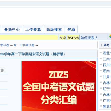
备课中心
上传资源
高级搜索
帮助
如何搜索？
高中试卷
→
高一下学期试卷
→
本月
湖北
2025学年高一下学期期末语文试题（解析版）
云南
四川
学期
湖南
甘肃
吉林
辽宁
吉林
广东
黑龙