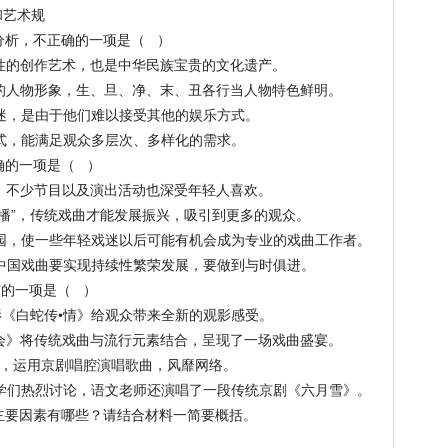
艺术规
分析，不正确的一项是（ ）
性的创作艺术，也是中华民族宝贵的文化遗产。
的人物形象，生、旦、净、末、丑各行当人物特色鲜明。
迷，是由于他们难以接受其他的娱乐方式。
式，能满足观众多层次、多样化的需求。
确的一项是（ ）
，不少节目以及演出活动也深受年轻人喜欢。
播”，传统戏曲才能发展振兴，吸引到更多的观众。
园，使一些年轻戏迷以后可能有机会成为专业的戏曲工作者。
中国戏曲要实现持续性繁荣发展，要做到与时俱进。
”的一项是（ ）
影《白蛇传•情》给观众带来全新的观影感受。
会》将传统戏曲与流行元素结合，呈现了一场戏曲盛宴。
平台，运用京剧唱腔演唱歌曲，风靡网络。
学们热烈讨论，语文老师还演唱了一段传统京剧《六月雪》。
主要因素有哪些？请结合材料一简要概括。