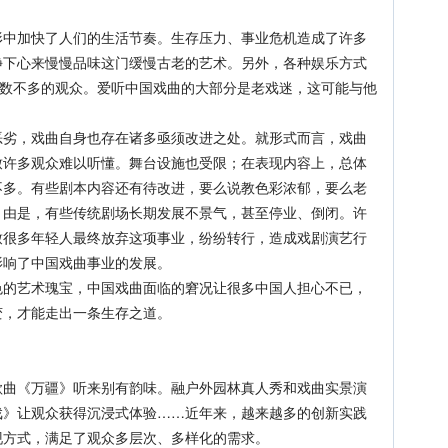
加快了人们的生活节奏。生存压力、事业危机造成了许多
静下心来慢慢品味这门缓慢古老的艺术。另外，各种娱乐方式
为数不多的观众。爱听中国戏曲的大部分是老戏迷，这可能与他
，戏曲自身也存在诸多亟须改进之处。就形式而言，戏曲
致许多观众难以听懂。舞台设施也受限；在表现内容上，总体
不多。有些剧本内容还有待改进，要么说教色彩浓郁，要么老
。由是，有些传统剧场长期发展不景气，甚至停业、倒闭。许
致很多年轻人最终放弃这项事业，纷纷转行，造成戏剧演艺行
影响了中国戏曲事业的发展。
艺术瑰宝，中国戏曲面临的窘况让很多中国人担心不已，
变，才能走出一条生存之道。
《万疆》听来别有韵味。融户外园林真人秀和戏曲实景演
戏》让观众获得沉浸式体验……近年来，越来越多的创新实践
现方式，满足了观众多层次、多样化的需求。