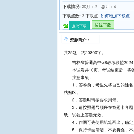
下载情况:
本月：2 总计：4
下载点数:
3 下载点
如何增加下载点
传统下载
点此下载
资源简介：
共25题，约20800字。
吉林省普通高中G8教考联盟2024-
本试卷共10页。考试结束后，将
注意事项：
1．答卷前，考生先将自己的姓名、
粘贴区。
2．答题时请按要求用笔。
3．请按照题号顺序在答题卡各题目
纸、试卷上答题无效。
4．作图可先使用铅笔画出，确定
5．保持卡面清洁，不要折叠，不要