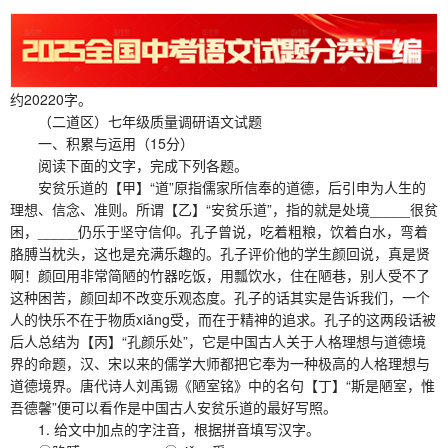
约20220字。
（二道区）七年级质量调研语文试题
一、积累与运用（15分）
阅读下面的文字，完成下列各题。
安贫乐道的【甲】“道”原指儒家所信奉的道德，后引申为人生的
理想、信念、准则。所谓【乙】“安贫乐道”，指的就是处境_____很贫
困，_____仍乐于坚守信仰。孔子曾说，吃着粗粮，饮着白水，弯着
胳膊当枕头，这也是充满乐趣的。孔子评价他的学生颜回说，真是贤
啊！颜回用非常简陋的竹器吃饭，用瓢饮水，住在陋巷，别人受不了
这种困苦，颜回却不改变乐观态度。孔子的话其实是告诉我们，一个
人的快乐不在于物质xiǎng受，而在于精神的追求。孔子的这两段话被
后人总结为【丙】“孔颜乐处”，它是中国古人关于人格理想与道德境
界的命题，汉、宋以来的儒学大师都把它奉为一种极高的人格理想与
道德境界。唐代诗人刘禹锡《陋室铭》中的名句【丁】“斯是陋室，惟
吾德馨”便可以看作是中国古人安贫乐道的最好写照。
1. 给文中加点的字注音，根据拼音填写汉字。