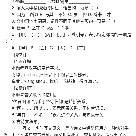
①胳膊_________ ②xiǎng受_________
2. 填入文中横线处的词语，恰当的一项是（ ）
A. 因为 所以 B. 与其 不如 C. 虽 但 D. 除非 才
3. 文中粗体字词语，词性不同于其他三项的一项是（ ）
A. 信奉 B. 坚守 C. 充满 D. 写照
4. 【甲】【乙】【丙】【丁】四处引号，表示特定称谓的一项是
（ ）
A. 【甲】 B. 【乙】 C. 【丙】 D. 【丁】
【解析】
【1题详解】
本题考查汉字的字音字形。
胳膊，gē bo，肩膀以下手腕以上的部分。
享受，xiǎng shòu，物质上或精神上得到满足。
【2题详解】
本题考查关联词的使用。
“很贫困”和“仍乐于坚守信仰”是转折关系。
A.“因为……所以……”表示因果关系，不符合语境；
B.“与其……不如……”表示选择关系，与句意无关
5. 古诗文积累。
（1）互文，也叫互文见义，是古诗文中经常运用的一种修辞手
法；上下文各有交错省却，而又相互补足、交互见义。请写出《木兰