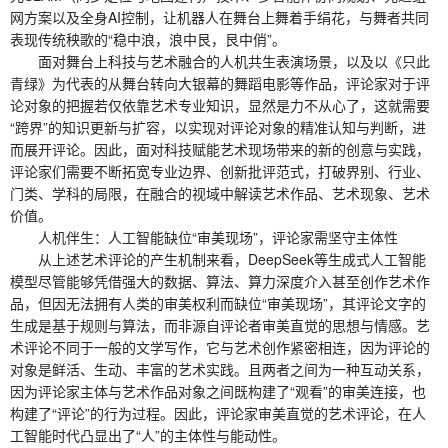
网方案以及全身AI控制，让机器人在舞台上舞着手绢花，与舞者共同
表现传统秧歌的“稳中浪，浪中艮，艮中俏”。
面对舞台上科技与艺术融合的人机共生表演场景，以及以《只此
青绿》为代表的从舞台转向大银幕的舞蹈电影等作品，评论家对于评
论对象的把握若仅依靠艺术专业知识，显然是力不从心了，这就需要
“跨界”的知识更新与扩容，以实现对评论对象的精准认知与判断，进
而展开评论。因此，面对科技赋能艺术现场带来的新的创意与实践，
评论家们需要不断拓宽专业边界、创新批评范式，打破界别、行业、
门类、学科的局限，在融合的视域中解读艺术作品、艺术现象、艺术
价值。
人机伴生：人工智能缺位“审美现场”，评论家需坚守主体性
从上述艺术评论的产生机制来看，DeepSeek等生成式人工智能
模型尽管能够凭借强大的数据、算法、算力深度介入甚至创作艺术作
品，但因无法拥有人类的审美权利而缺位“审美现场”，其评论文字的
生成是基于规则与算法，而非源自评论者审美直觉的思想与情感。艺
术评论不同于一般的文学写作，它与艺术创作紧密相连，因为评论的
对象是鲜活、生动、丰富的艺术实践。且两者之间为一种互动关系，
因为评论家主体与艺术作品对象之间既构建了“观看”的审美连接，也
构建了“评论”的行为过程。因此，评论家审美直觉的艺术评论，在人
工智能时代凸显出了“人”的主体性与能动性。