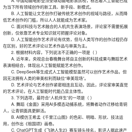
A. 中国动画电影登顶全球动画电影票房榜，标志着人工智能已成
为当下所有领域创作的新工具、新手段、新模式。
B. 人工智能让文艺创作打破传统艺术创作的视域与路径，从而降
低艺术创作的门槛，所以人人就能成为艺术家。
C. 面对科技与艺术融合的人机共生表演场景，评论家不需要拓展
创新，仅依靠艺术专业知识就可把握评论对象。
D. 人工智能创作艺术评论有优势，但与人类写作的创作过程仍存
在区别，好的艺术评论以艺术作品与审美为主。
2. 根据材料内容，下列说法不正确的一项是（ ）
A. 近年来，央视总台春晚舞台将自主创新的科技成果与舞蹈艺术
表演相结合，体现出人工智能赋能艺术创作。
C. DeepSeek等生成式人工智能模型虽然可以创作艺术作品，但
因无法拥有人类的审美权利而缺位“审美现场”。
D. 艺术评论与艺术创作紧密相连且互动，因此，评论家审美直觉
的艺术评论，在人工智能时代能凸显主体性。
3. 下列选项，最符合“人机伴生”的一项是（ ）
A. 舞蹈《金面》采用AI多模态动捕系统，将舞者动作迁移给青铜
人，让青铜面具更鲜活。
B. AI模仿王希孟《千里江山图》的色彩、明暗、形状、技法运
用，创作出《祖国颂》画卷。
C. ChatGPT生成《飞驰人生2》赛车镜头排名，影评人据此速产