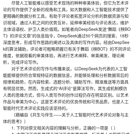
尽管人工智能难以感受艺术现场的种种审美体验，但它为艺术评
论的写作提供了全新的视角和工具，如大数据和人工智能技术提供了
更精确的数据分析工具，有助于评论者拓宽评论分析的数据资源与知
识视域，通过人机之间的优势互补，延伸审美经验与评论表达，维护
主体话语权、护卫人类价值观。如笔者向DeepSeek发送“舞蹈《秧BO
T》的评论文章”的信息指令，DeepSeek通过50个网页的搜索、18秒
深度思考，形成写作思路的阐述以及具体的写作内容。经由DeepSee
k的算法辅助，评论者可粗略把握已有关于舞蹈《秧BOT》的不同评论
维度，依据观看的审美体验，再进行艺术阐释、审美阐发、理论阐
析，完成评论写作。
对于艺术评论的写作与传播来说，以DeepSeek为代表的人工智
能能够提供符合常规特征的数据信息，并能够处理和分析数据背后的
规律和趋势，在内容检索、选题分析、辅助写作、精准推送等方面具
有明显优势。然而，生成式的“AI评论”是算法写作，其生成机制模仿
人类的思维方式，但与人类写作的创作过程仍存在明显区别。以艺术
作品与审美为中心，这是艺术评论的优良传统和可贵品质，也是人工
智能时代艺术评论实践应该坚持的。
（摘编自《共生与伴生——关于人工智能时代艺术评论对象与主
体的思考》）
1. 下列对原文相关内容的理解与分析，正确的一项是（ ）