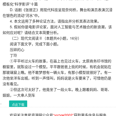
模板化“科学影评”十篇
D. 话剧《张居正》用现代科技呈现奈何桥，舞台和演员表演沉浸
在银色的流动“河水”中。
4. 本文运用了多种论证方法，请指出并分析其表达效果。
5. 假如你是电影评论家，面对人工智能与艺术融合的新浪潮，该
如何应对呢？请结合文本简要分析。
（二）现代文阅读Ⅱ（本题共4小题，16分）
阅读下面文字，完成下面小题。
压碎的心
丁玲
①平平听过火车的故事，在画上也见过火车，太原商务印书馆的
橱窗里，就陈设过一个模型。平平跟爸爸上街的时候，有机会就贴在
那玻璃窗上瞧。他不敢梦想有一辆火车，有那小模型就很好了。有一
次他坐洋车出城，听到一声怪叫，妈妈说是火车要来了，可惜他仍是
没有看见。
②但这次可太好了，他竟坐了一段火车。晚上跟着妈妈、哥哥、
姐姐，一大串人到车
点此下载
欢迎关注育星资源网公众号
“yxzyw2002”
获取更多信息与服务