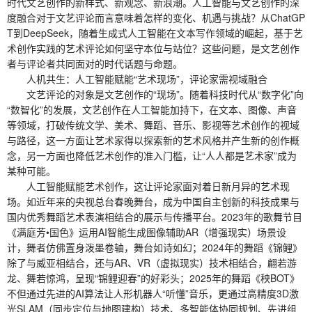
时代文艺创作的新样式、新观念、新浪潮。人工智能与文艺创作的深
度融合对于文艺评论而言意味着怎样的变化、机遇与挑战？从ChatGP
T到DeepSeek，随着生成式人工智能在文本写作领域的崛起，基于艺
术创作实践的艺术评论如何坚守本位与站位？这些问题，是文艺创作
者与评论者共同面对的时代话题与命题。
人机共生：人工智能赋能“艺术现场”，评论家需视域融合
文艺评论的对象是文艺创作的“现场”。随着科技时代从“数字化”向
“数智化”的发展，文艺创作在人工智能加持下，在文本、图像、声音
等领域，打破传统文学、美术、舞蹈、音乐、影视等艺术创作的视域
与路径，这一方面让艺术家得以探索新的艺术风格并产生新的创作概
念，另一方面也降低艺术创作的准入门槛，让“人人都是艺术家”成为
某种可能。
人工智能赋能艺术创作，这让评论家面对着日新月异的艺术现
场。如近年来的央视总台春晚舞台，成为中国自主创新的科技成果与
国内优秀舞蹈艺术表演相结合的展示与传播平台。2023年的歌舞节目
《满庭芳•国色》运用AI智能生成图像辅助AR（增强现实）场景设
计，舞者仿佛置身泼墨卷轴，舞台如诗如幻；2024年的舞蹈《锦鲤》
除了与威亚相结合，还与AR、VR（虚拟现实）技术相结合，翩若游
龙、舞若惊鸿，呈现“锦鲤迎春”的好彩头；2025年的舞蹈《秧BOT》
不但通过先进的AI算法让人形机器人“听懂”音乐，更通过高精度3D激
光SLAM（同步定位与地图建构）技术、多智能体协同规划、先进组