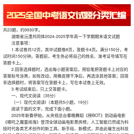
共23题，约9930字。
湖南省沅澧共同体2024-2025学年高一下学期期末语文试题
注意事项：
1.本试卷共12页，其中试题卷8页，答题卡4页。满分150分，考
试时间150分钟。答题前，考生务必将自己的姓名、准考证号填写在
答题卡上。
2.回答选择题时，选出每小题答案后，用铅笔把答题卡上对应的
答案标号涂黑，如有改动，用橡皮擦干净后，再选涂其他答案；回答
非选择题时，将答案写在答题卡上，写在本试卷上无效。
3.考试结束后，只上交答题卡。
一、现代文阅读（35分）
（一）现代文阅读I（本题共5小题，19分）
阅读下面的文字，完成下面小题。
2025年新春伊始，从央视总台春晚舞蹈《秧BOT》到动画电影
《哪吒之魔童闹海》登顶全球动画电影票房榜，人工智能已然成为科
技时代各类艺术创作的新工具、新手段、新模式，并由此催生出科技