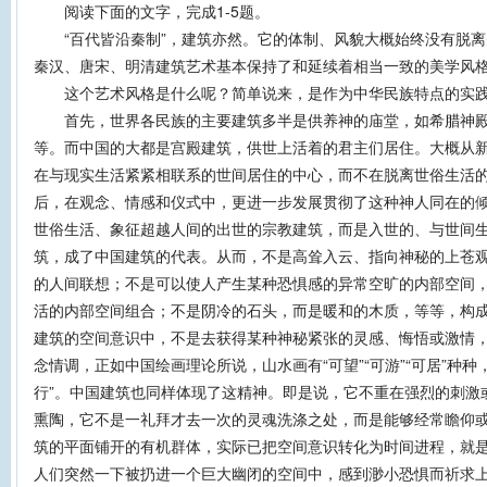
阅读下面的文字，完成1-5题。
“百代皆沿秦制”，建筑亦然。它的体制、风貌大概始终没有脱离
秦汉、唐宋、明清建筑艺术基本保持了和延续着相当一致的美学风
这个艺术风格是什么呢？简单说来，是作为中华民族特点的实践
首先，世界各民族的主要建筑多半是供养神的庙堂，如希腊神殿
等。而中国的大都是宫殿建筑，供世上活着的君主们居住。大概从
在与现实生活紧紧相联系的世间居住的中心，而不在脱离世俗生活
后，在观念、情感和仪式中，更进一步发展贯彻了这种神人同在的
世俗生活、象征超越人间的出世的宗教建筑，而是入世的、与世间
筑，成了中国建筑的代表。从而，不是高耸入云、指向神秘的上苍
的人间联想；不是可以使人产生某种恐惧感的异常空旷的内部空间
活的内部空间组合；不是阴冷的石头，而是暖和的木质，等等，构
建筑的空间意识中，不是去获得某种神秘紧张的灵感、悔悟或激情
念情调，正如中国绘画理论所说，山水画有“可望”“可游”“可居”种种，但
行”。中国建筑也同样体现了这精神。即是说，它不重在强烈的刺激
熏陶，它不是一礼拜才去一次的灵魂洗涤之处，而是能够经常瞻仰
筑的平面铺开的有机群体，实际已把空间意识转化为时间进程，就
人们突然一下被扔进一个巨大幽闭的空间中，感到渺小恐惧而祈求