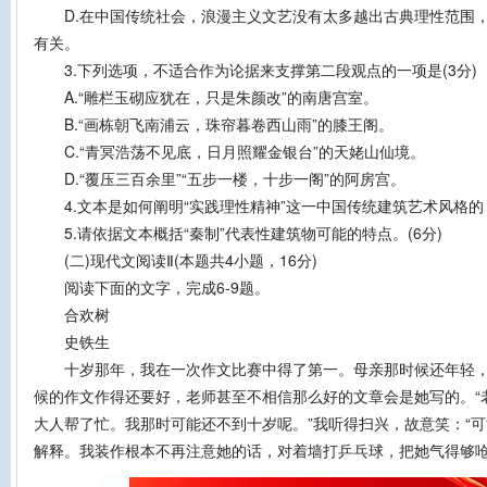
D.在中国传统社会，浪漫主义文艺没有太多越出古典理性范围，
有关。
3.下列选项，不适合作为论据来支撑第二段观点的一项是(3分)
A.“雕栏玉砌应犹在，只是朱颜改”的南唐宫室。
B.“画栋朝飞南浦云，珠帘暮卷西山雨”的膝王阁。
C.“青冥浩荡不见底，日月照耀金银台”的天姥山仙境。
D.“覆压三百余里”“五步一楼，十步一阁”的阿房宫。
4.文本是如何阐明“实践理性精神”这一中国传统建筑艺术风格的？
5.请依据文本概括“秦制”代表性建筑物可能的特点。(6分)
(二)现代文阅读Ⅱ(本题共4小题，16分)
阅读下面的文字，完成6-9题。
合欢树
史铁生
十岁那年，我在一次作文比赛中得了第一。母亲那时候还年轻，
候的作文作得还要好，老师甚至不相信那么好的文章会是她写的。“
大人帮了忙。我那时可能还不到十岁呢。”我听得扫兴，故意笑：“可
解释。我装作根本不再注意她的话，对着墙打乒乓球，把她气得够