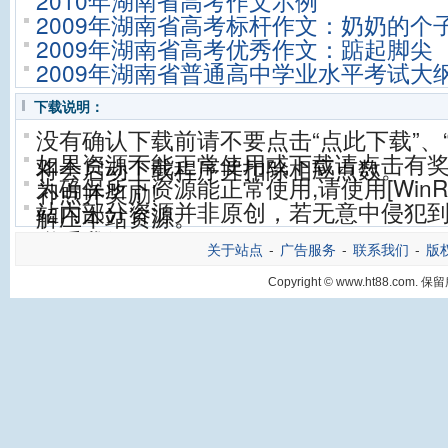
2010年湖南省高考作文示例
2009年湖南省高考标杆作文：奶奶的个
2009年湖南省高考优秀作文：踮起脚尖
2009年湖南省普通高中学业水平考试大
下载说明：
没有确认下载前请不要点击“点此下载”、
如果资源不能正常使用或下载请点击有
将会启动下载程序并扣除相应点数。
为确保所下资源能正常使用,请使用[WinRA
补点并奖励!
站内部分资源并非原创，若无意中侵犯到
解压本站资源。
联系我们。
关于站点
-
广告服务
-
联系我们
-
版
Copyright © www.ht88