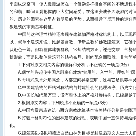
平面纵深空间，使人慢慢游历在一个复杂多样楼台亭阁的不断进程
的和谐。瞬间直观把握的巨大空间感受，在这里变成长久漫游的时
的、历史的因素在这里占着明显的优势，从而排斥了反理性的迷狂
教建筑的审美基本特征。
中国的这种理性精神还表现在建筑物严格对称结构上，以展现严肃
以，就单个建筑来说，比起基督教、伊斯兰教和佛教建筑来，它确
认逊色一筹。但就整体建筑群说，它却结构方正，逶迤交错，气势
状形貌，而是以整体建筑群的结构布局、制约配合而取胜。非常简
1.下列对原文相关内容的理解和分析，不正确的一项是(3分)
A.儒学的兴起使中国宫殿宗庙建筑“实用的、入世的、理智的”因
B.哥特式教堂外形高耸，内部空间异常空旷，这与它是供养神灵
C.中国建筑物的严格对称结构与封建社会的伦理秩序、历史文
D.中国长城绵延万里，没有整体上的严格对称结构，已经超越
2.根据原文内容，下列说法不正确的一项是(3分)
A.中国宫殿宗庙建筑与西方宗教建筑基本审美特征分别是实践理
B.打破严格对称性的园林建筑的出现，表明中国一直保持与延续
化。
C.建筑美以模拟和接近自然山林为目标是封建后期文人士大夫们