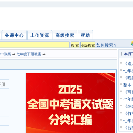
备课中心
上传资源
高级搜索
帮助
如何搜索？
初中教案
→
七年级下册教案
→
本月
《逢
七年
《晚
下册
整本
《写
七年
《综
《竹
七年
《台