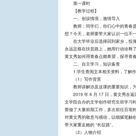
第一课时
【教学过程】
一、创设情境，激情导入
教师：同学们，你们心中的青春是什
想？今天，老师要带大家认识一位不
在大学毕业后选择回到家乡，投身脱
永远定格在扶贫路上，她用行动诠释了
黄文秀如何用青春点燃希望，探寻青
二、自主学习，知识备查
1.学生查阅文本相关资料，了解作
（1）写作背景
教师讲解涉及这课的重要知识，为
2019 年 6 月 17 日，黄文
文学院合办的文学创作研究生班学习
蕾做了大量前期工作，多次前往百坭
对黄文秀的敬意与感动，以细腻笔触创
带大家重走她的 “长征路”。
（2）人物介绍