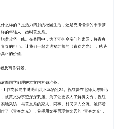
么样的？是活力四射的校园生活，还是充满憧憬的未来梦
一样的年轻人，她叫黄文秀。
贫攻坚一线。在暴雨中，为了守护乡亲们的家园，将青春
青春的担当。让我们一起走进祝红蕾的《青春之光》 ，感受
春真正的价值。
者及写作背景。
后面同学们理解本文内容做准备。
秀在返回工作岗位途中遭遇山洪不幸牺牲24。祝红蕾在北师大与鲁迅
时，被黄文秀事迹深深刺痛。为了让更多人了解黄文秀，祝红
村实地采访，与黄文秀的家人、同事、村民深入交流。她怀着
作了《青春之光》，希望用文字再现黄文秀的 “青春之光”，