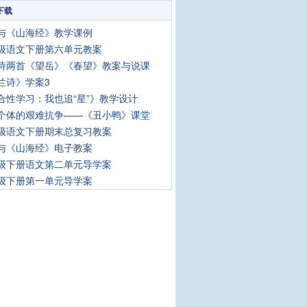
下载
与《山海经》教学课例
级语文下册第六单元教案
诗两首《望岳》《春望》教案与说课
兰诗》学案3
合性学习：我也追“星”》教学设计
个体的艰难抗争——《丑小鸭》课堂
级语文下册期末总复习教案
与《山海经》电子教案
级下册语文第二单元导学案
级下册第一单元导学案