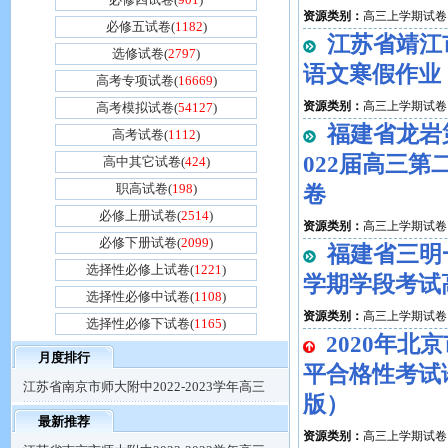
资源类别：
高三上学期试卷
必修五试卷(
1182
)
江苏省靖江
选修试卷(
2797
)
语文寒假作业
高考专项试卷(
16669
)
资源类别：
高三上学期试卷
高考模拟试卷(
54127
)
福建省龙岩第
高考试卷(
1112
)
022届高三
高中其它试卷(
424
)
职高试卷(
198
)
卷
必修上册试卷(
2514
)
资源类别：
高三上学期试卷
必修下册试卷(
2099
)
福建省三明一
选择性必修上试卷(
1221
)
学期学段考试
选择性必修中试卷(
1108
)
资源类别：
高三上学期试卷
选择性必修下试卷(
1165
)
2020年
月度排行
平合格性考试
江苏省南京市师大附中2022-2023学年高三
版）
最新推荐
资源类别：
高三上学期试卷