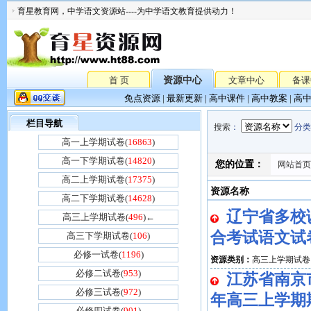
育星教育网，中学语文资源站----为中学语文教育提供动力！
首 页
资源中心
文章中心
备课
免点资源
|
最新更新
|
高中课件
|
高中教案
|
高
栏目导航
搜索
：
分类
高一上学期试卷(
16863
)
高一下学期试卷(
14820
)
您的位置：
网站首页
高二上学期试卷(
17375
)
资源名称
高二下学期试卷(
14628
)
辽宁省多校调
高三上学期试卷(
496
)←
合考试语文试
高三下学期试卷(
106
)
必修一试卷(
1196
)
资源类别：
高三上学期试卷
必修二试卷(
953
)
江苏省南京市
必修三试卷(
972
)
年高三上学期
必修四试卷(
901
)