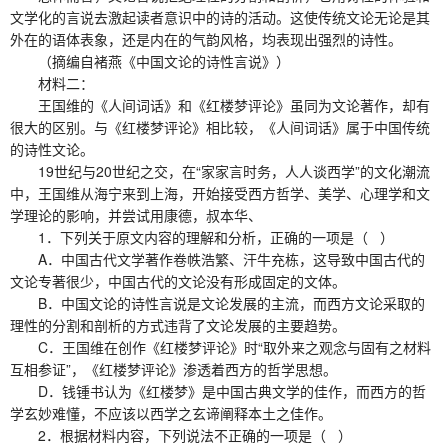
文学化的言说去激起读者意识中的诗的活动。这使传统文论无论是其
外在的语体表象，还是内在的气韵风格，均表现出强烈的诗性。
（摘编自褚燕《中国文论的诗性言说》）
材料二：
王国维的《人间词话》和《红楼梦评论》虽同为文论著作，却有
很大的区别。与《红楼梦评论》相比较，《人间词话》属于中国传统
的诗性文论。
19世纪与20世纪之交，在“家家言时务，人人谈西学”的文化潮流
中，王国维从海宁来到上海，开始接受西方哲学、美学、心理学和文
学理论的影响，并尝试用康德，叔本华、
1．下列关于原文内容的理解和分析，正确的一项是（ ）
A．中国古代文学著作卷帙浩繁、汗牛充栋，这导致中国古代的
文论专著很少，中国古代的文论没有形成固定的文体。
B．中国文论的诗性言说是文论发展的主流，而西方文论采取的
理性的分割和剖析的方式违背了文论发展的主要趋势。
C．王国维在创作《红楼梦评论》时“取外来之观念与固有之材料
互相参证”，《红楼梦评论》渗透着西方的哲学思想。
D．钱锺书认为《红楼梦》是中国古典文学的佳作，而西方的哲
学玄妙难懂，不应该以西学之玄谛阐释本土之佳作。
2．根据材料内容，下列说法不正确的一项是（ ）