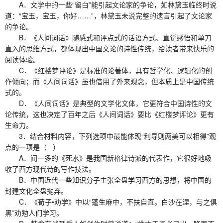
A．文学中的一些“留白”能引起文论家的争论，如林黛玉临终时说
道：“宝玉，宝玉，你好……”，林黛玉未说完整的遗言引起了文论家
的争论。
B．《人间词话》随感式和评点式的话语方式、直觉感悟和单刀
直入的思维方式，都体现出中国文论的诗性传统，给读者带来快乐的
阅读体验。
C．《红楼梦评论》是标准的论著体，具有哲学化、逻辑化的创
作倾向；而《人间词话》虽也借用了外来观念，但本质上是中国传统
式的。
D．《人间词话》是典型的文学化文体，它更符合中国诗性的文
论传统，这也决定了百年之后《人间词话》要比《红楼梦评论》更有
生命力。
3．结合材料内容，下列选项中最能体现“利导则两美可以相得”观
点的一项是（ ）
A．闻一多的《死水》是我国新格律诗派的代表作，它很好地吸
收了西方现代诗的写作技法。
B．中国近代一些知识分子主张全盘学习西方的思想，将中国的
封建文化全盘抛弃。
C．《荀子•劝学》中以“蓬生麻中，不扶自直。白沙在涅，与之俱
黑”劝勉人们学习。