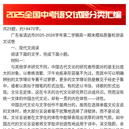
共23题，约19470字。
广东省清远市2025-2026学年第二学期高一期末模拟质量检测语
文试卷
一、现代文阅读
阅读下面的文字，完成下面小题。
材料一：
与其他学术研究不同，中国古代文论的研究者所面对的是无比庞
大的对象，以卷帙浩繁、汗牛充栋来形容毫不为过。而其中可以明确
辨别的文学理论专著不过寥寥，更多的文学理论则是散见于经史子集
中，或者以类似于随笔的形式出现。有的还以书信、诗歌的形式出
现。文论无定体，这在今天的古代文论研究界已达成共识。然而没有
统一文体的中国古代文论，却有一贯的内在体性——诗性。
中国古代文论与文学创作不是两分的，故而在选择承载文论言说
的文体时，绝大部分言说者毫不犹豫地选择了诗赋体，而不是论说
体。文论言说者在文学化的体性中能够表现出浓厚的诗性气质。如中
国古代的文论言说者将文学批评创造性地运用于诗中，深文隐蔚，余