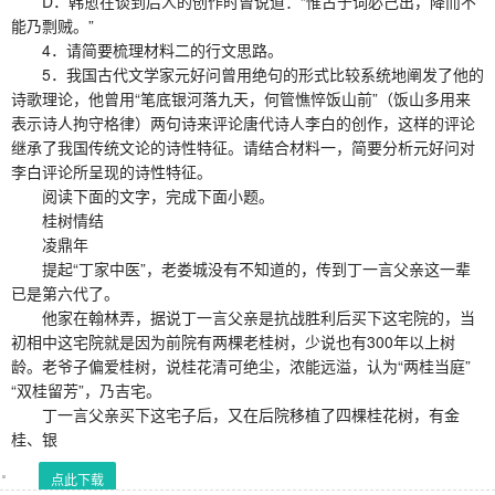
D．韩愈在谈到后人的创作时曾说道：“惟古于词必己出，降而不
能乃剽贼。”
4．请简要梳理材料二的行文思路。
5．我国古代文学家元好问曾用绝句的形式比较系统地阐发了他的
诗歌理论，他曾用“笔底银河落九天，何管憔悴饭山前”（饭山多用来
表示诗人拘守格律）两句诗来评论唐代诗人李白的创作，这样的评论
继承了我国传统文论的诗性特征。请结合材料一，简要分析元好问对
李白评论所呈现的诗性特征。
阅读下面的文字，完成下面小题。
桂树情结
凌鼎年
提起“丁家中医”，老娄城没有不知道的，传到丁一言父亲这一辈
已是第六代了。
他家在翰林弄，据说丁一言父亲是抗战胜利后买下这宅院的，当
初相中这宅院就是因为前院有两棵老桂树，少说也有300年以上树
龄。老爷子偏爱桂树，说桂花清可绝尘，浓能远溢，认为“两桂当庭”
“双桂留芳”，乃吉宅。
丁一言父亲买下这宅子后，又在后院移植了四棵桂花树，有金
桂、银
点此下载