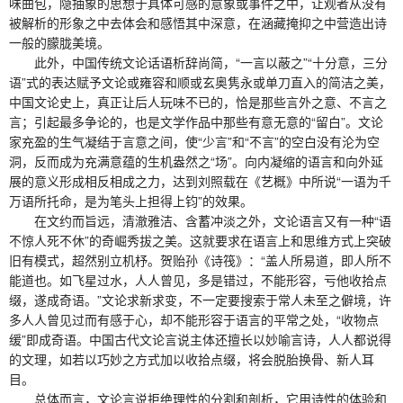
味曲包，隐抽象的思想于具体可感的意象或事件之中，让观者从没有
被解析的形象之中去体会和感悟其中深意，在涵藏掩抑之中营造出诗
一般的朦胧美境。
此外，中国传统文论话语析辞尚简，“一言以蔽之”“十分意，三分
语”式的表达赋予文论或雍容和顺或玄奥隽永或单刀直入的简洁之美，
中国文论史上，真正让后人玩味不已的，恰是那些言外之意、不言之
言；引起最多争论的，也是文学作品中那些有意无意的“留白”。文论
家充盈的生气凝结于言意之间，使“少言”和“不言”的空白没有沦为空
洞，反而成为充满意蕴的生机盎然之“场”。向内凝缩的语言和向外延
展的意义形成相反相成之力，达到刘照载在《艺概》中所说“一语为千
万语所托命，是为笔头上担得上钧”的效果。
在文约而旨远，清澈雅洁、含蓄冲淡之外，文论语言又有一种“语
不惊人死不休”的奇崛秀拔之美。这就要求在语言上和思维方式上突破
旧有模式，超然别立机杼。贺贻孙《诗筏》：“盖人所易道，即人所不
能道也。如飞星过水，人人曾见，多是错过，不能形容，亏他收拾点
缀，遂成奇语。”文论求新求变，不一定要搜索于常人未至之僻境，许
多人人曾见过而有感于心，却不能形容于语言的平常之处，“收物点
缓”即成奇语。中国古代文论言说主体还擅长以妙喻言诗，人人都说得
的文理，如若以巧妙之方式加以收拾点缀，将会脱胎换骨、新人耳
目。
总体而言，文论言说拒绝理性的分割和剖析，它用诗性的体验和