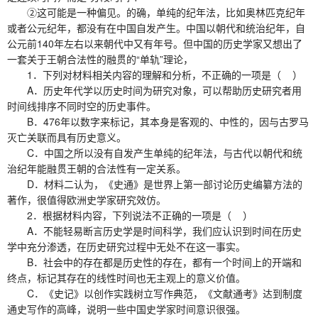
②这可能是一种偏见。的确，单纯的纪年法，比如奥林匹克纪年
或者公元纪年，都没有在中国自发产生。中国以朝代和统治纪年，自
公元前140年左右以来朝代中又有年号。但中国的历史学家又想出了
一套关于王朝合法性的融贯的“单轨”理论，
1．下列对材料相关内容的理解和分析，不正确的一项是（ ）
A．历史年代学以历史时间为研究对象，可以帮助历史研究者用
时间线排序不同时空的历史事件。
B．476年以数字来标记，其本身是客观的、中性的，因与古罗马
灭亡关联而具有历史意义。
C．中国之所以没有自发产生单纯的纪年法，与古代以朝代和统
治纪年能融贯王朝的合法性有一定关系。
D．材料二认为，《史通》是世界上第一部讨论历史编纂方法的
著作，很值得欧洲史学家研究效仿。
2．根据材料内容，下列说法不正确的一项是（ ）
A．不能轻易断言历史学是时间科学，我们应认识到时间在历史
学中充分渗透，在历史研究过程中无处不在这一事实。
B．社会中的存在都是历史性的存在，都有一个时间上的开端和
终点，标记其存在的线性时间也无主观上的意义价值。
C．《史记》以创作实践树立写作典范，《文献通考》达到制度
通史写作的高峰，说明一些中国史学家时间意识很强。