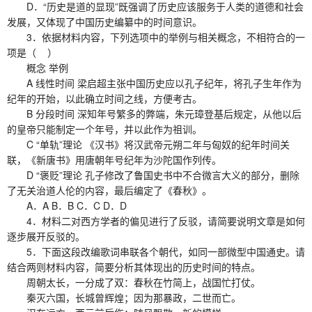
D．“历史是道的显现”既强调了历史应该服务于人类的道德和社会
发展，又体现了中国历史编纂中的时间意识。
3．依据材料内容，下列选项中的举例与相关概念，不相符合的一
项是（ ）
概念 举例
A 线性时间 梁启超主张中国历史应以孔子纪年，将孔子生年作为
纪年的开始，以此确立时间之线，方便考古。
B 分段时间 深知年号繁多的弊端，朱元璋登基后规定，从他以后
的皇帝只能制定一个年号，并以此作为祖训。
C “单轨”理论 《汉书》将汉武帝元朔二年与匈奴的纪年时间关
联，《新唐书》用唐朝年号纪年为沙陀国作列传。
D “褒贬”理论 孔子修改了鲁国史书中不合微言大义的部分，删除
了无关治道人伦的内容，最后编定了《春秋》。
A．A B．B C．C D．D
4．材料二对西方学者的偏见进行了反驳，请简要说明文章是如何
逐步展开反驳的。
5．下面这段改编歌词串联各个朝代，如同一部微型中国通史。请
结合两则材料内容，简要分析其体现出的历史时间的特点。
周朝太长，一分成了双：春秋在竹简上，战国忙打仗。
秦灭六国，长城曾辉煌；因为那暴政，二世而亡。