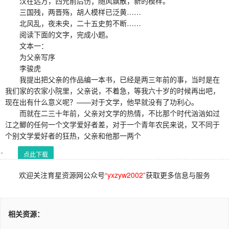
汉在远方，西元前后伤；随风飘散，新的模样。
三国残，两晋殇，胡人模样已泛黄……
北风乱，夜未央，二十五史剪不断……
阅读下面的文字，完成小题。
文本一：
为父亲写序
李骏虎
我提出把父亲的作品编一本书，已经是两三年前的事，当时是在
我们家的农家小院里，父亲说，不着急，等我六十岁的时候再出吧，
现在出有什么意义呢？——对于文学，他早就没有了功利心。
而就在二三十年前，父亲对文学的热情，不比那个时代汹汹如过
江之鲫的任何一个文学爱好者差，对于一个青年农民来说，又不同于
个别文学爱好者的狂热，父亲和他那一两个
点此下载
欢迎关注育星资源网公众号
“yxzyw2002”
获取更多信息与服务
相关资源：