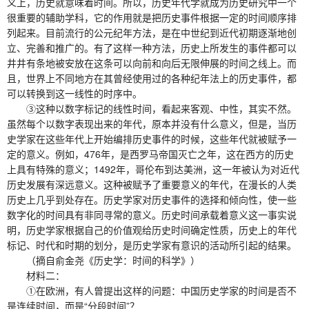
义上，历史就意味着时间。所以，历史年代学就成为历史研究中一个
很重要的辅助学科，它的作用就是把历史事件根据一定的时间顺序排
列起来。目前流行的公元纪年方法，是在中世纪到近代初期逐渐地创
立、完善和推广的。有了这样一种方法，历史上所发生的事件都可以
井井有条地被安放在这条可以向前和向后无限伸展的时间之线上。而
且，世界上不同地方在其曾经使用过的各种纪年法上的历史事件，都
可以转换到这一线性的时序中。
③这种以数字标记的线性时间，看起来客观、中性，其实不然。
虽然每个以数字表现出来的年代，原本并没有什么意义，但是，当历
史学家在这些年代上开始编排历史事件的时候，这些年代就被赋予一
定的意义。例如，476年，是西罗马帝国灭亡之年，这在西方的历史
上具有特殊的意义；1492年，哥伦布到达美洲，这一年被认为对近代
历史发展有深远意义。这种被赋予了重要意义的年代，在漫长的人类
历史上几乎到处存在。历史学家对历史事件的选择和倾向性，使一些
数字化的时间具有非同寻常的意义。历史时间承载着意义这一事实说
明，历史学家根据自己的价值观给历史时间确定性质，历史上的年代
标记、时代和时期的划分，是历史学家有意识的活动所引起的结果。
（摘自俞金尧《历史学：时间的科学》）
材料二：
①在欧洲，有人曾提出这样的问题：中国历史学家的时间是否不
是连续时间，而是“分段时间”？