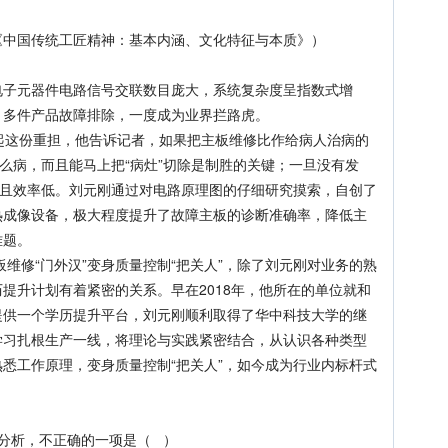
中国传统工匠精神：基本内涵、文化特征与本质》）
子元器件电路信号交联数目庞大，系统复杂度呈指数式增
，多件产品故障排除，一度成为业界拦路虎。
这份重担，他告诉记者，如果把主板维修比作给病人治病的
什么病，而且能马上把“病灶”切除是制胜的关键；一旦没有发
，且效率低。刘元刚通过对电路原理图的仔细研究摸索，自创了
热成像设备，极大程度提升了故障主板的诊断准确率，降低主
难题。
维修“门外汉”变身质量控制“把关人”，除了刘元刚对业务的熟
提升计划有着紧密的关系。早在2018年，他所在的单位就和
提供一个学历提升平台，刘元刚顺利取得了华中科技大学的继
学习扎根生产一线，将理论与实践紧密结合，从认识各种类型
悉工作原理，变身质量控制“把关人”，如今成为行业内标杆式
分析，不正确的一项是（ ）