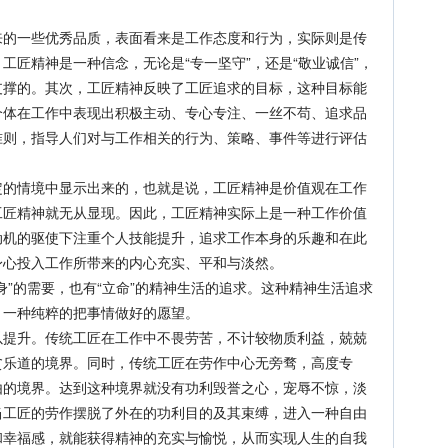
一些优秀品质，表面看来是工作态度和行为，实际则是传
工匠精神是一种信念，无论是“专一坚守”，还是“敬业诚信”，
支撑的。其次，工匠精神反映了工匠追求的目标，这种目标能
个体在工作中表现出积极主动、专心专注、一丝不苟、追求品
准则，指导人们对与工作相关的行为、策略、事件等进行评估
情境中显示出来的，也就是说，工匠精神是价值观在工作
工匠精神就无从显现。因此，工匠精神实际上是一种工作价值
动机的驱使下注重个人技能提升，追求工作本身的乐趣和在此
身心投入工作所带来的内心充实、平和与淡然。
的需要，也有“立命”的精神生活的追求。这种精神生活追求
，一种纯粹的把事情做好的愿望。
升。传统工匠在工作中不畏劳苦，不计较物质利益，兢兢
贫乐道的境界。同时，传统工匠在劳作中心无旁骛，高度专
由的境界。达到这种境界就没有功利毁誉之心，宠辱不惊，淡
当工匠的劳作摆脱了外在的功利目的及其束缚，进入一种自由
和幸福感，就能获得精神的充实与愉悦，从而实现人生的自我