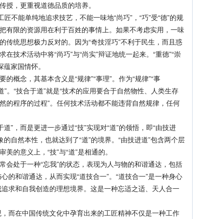
的传授，更重视道德品质的培养。
匠不能单纯地追求技艺，不能一味地“尚巧”，“巧”受“德”的规
，把有限的资源用在利于百姓的事情上。如果不考虑实用，一味
流的传统思想极力反对的。因为“奇技淫巧”不利于民生，而且惑
在技术活动中将“尚巧”与“尚实”辩证地统一起来。“重德”“崇
深蕴家国情怀。
概念，其基本含义是“规律”“事理”。作为“规律”“事
于道”。“技合于道”就是“技术的应用要合于自然物性、人类生存
自然的程序的过程”。任何技术活动都不能违背自然规律，任何
”，而是更进一步通过“技”实现对“道”的领悟，即“由技进
的自然本性，也就达到了“道”的境界。“由技进道”包含两个层
审美的意义上，“技”与“道”是相通的。
会处于一种“忘我”的状态，表现为人与物的和谐通达，包括
心的和谐通达，从而实现“道技合一”。“道技合一”是一种身心
我追求和自我创造的理想境界。这是一种忘适之适、天人合一
而在中国传统文化中孕育出来的工匠精神不仅是一种工作