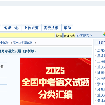
备课中心
上传资源
高级搜索
帮助
如何搜索？
高中试卷
→
高一上学期试卷
→
本月
黑龙
一9月月考语文试题（解析版）
黑龙
上海
学期
重庆
湖南
河南
浙江
湘豫
重庆
天津