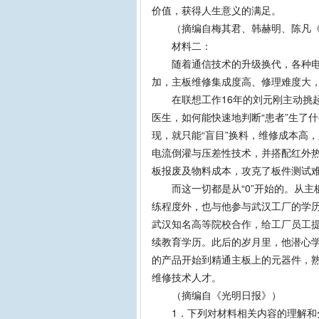
价值，获得人生意义的满足。
（摘编自梅其君、韩赫明、陈凡《
材料二：
随着通信技术的升级换代，各种电
加，主板维修集成度高、修理难度大
在联想工作16年的刘元刚主动挑起
医生，如何能快速地判断“患者”生了
现，就只能“盲目”换料，维修成本高
电流倒灌与压差性技术，并搭配红外
板报废及物料成本，攻克了板件测试
而这一切都是从“0”开始的。从主板
练程度外，也与他参与武汉工厂的学历
武汉知名高等院校合作，给工厂员工
续教育学历。此后的岁月里，他潜心
的产品开始到精通主板上的元器件，熟
维修技术人才。
（摘编自《光明日报》）
1．下列对材料相关内容的理解和