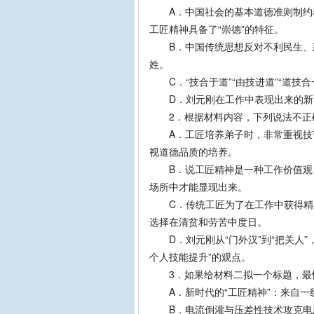
A．中国社会的基本道德准则制约着
工匠精神具备了“崇德”的特征。
B．中国传统思想反对不利民生、惑
姓。
C．“技合于道”“由技进道”“道技
D．刘元刚在工作中表现出来的新时
2．根据材料内容，下列说法不正
A．工匠培养弟子时，非常重视技艺
视道德品质的培养。
B．说工匠精神是一种工作价值观，
场所中才能显现出来。
C．传统工匠为了在工作中获得精神
选择在清贫和劳苦中度日。
D．刘元刚从“门外汉”到“把关人”
个人技能提升”的观点。
3．如果给材料二拟一个标题，最
A．新时代的“工匠精神”：来自一
B．电流倒灌与压差性技术攻克电