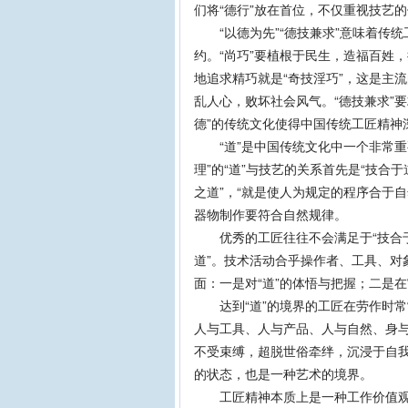
们将“德行”放在首位，不仅重视技艺
“以德为先”“德技兼求”意味着传统工
约。“尚巧”要植根于民生，造福百姓
地追求精巧就是“奇技淫巧”，这是主
乱人心，败坏社会风气。“德技兼求”要求
德”的传统文化使得中国传统工匠精神
“道”是中国传统文化中一个非常重要的
理”的“道”与技艺的关系首先是“技合
之道”，“就是使人为规定的程序合于
器物制作要符合自然规律。
优秀的工匠往往不会满足于“技合于道
道”。技术活动合乎操作者、工具、对象
面：一是对“道”的体悟与把握；二是在
达到“道”的境界的工匠在劳作时常常
人与工具、人与产品、人与自然、身与
不受束缚，超脱世俗牵绊，沉浸于自
的状态，也是一种艺术的境界。
工匠精神本质上是一种工作价值观，