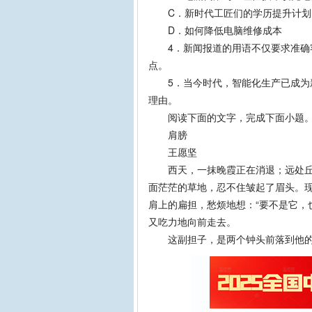
C．新时代工匠们的学历提升计划
D．如何降低电脑维修成本
4．新闻报道的用语不仅要求准确客
点。
5．当今时代，智能化生产已成为新
理由。
阅读下面的文字，完成下面小题
肩膀
王愿坚
西天，一抹晚霞正在消退；远处丘陵
面茫茫的草地，忍不住皱起了眉头。
肩上的扁担，愁烦地想：“要不是它，
又吃力地向前走去。
这副担子，是两个钟头前落到他的