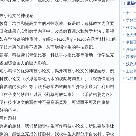
最新
十二
技小论文的神秘感
学好语
育，培养和提高学生的科技素质。备课时，选择教学内容要
作文
研究成果充实到教学内容中。改革教育观念和教学方法，重视
北大
学习铁的性质时，介绍α－fe2o3和γ－fe2o3在录音材料上的
掌握
学技术离他们并不遥远，从而增强学生的科技意识。
诗情
赛、科技读书笔记比赛、科技手抄报比赛等活动，使学生充
高考
各国综合国力的巨大影响。
浅议
小精悍的优秀科技小论文，揭开科技小论文的神秘面纱。例
工欲
科技小论文《水浮莲净化污水的观察与调查》、《银杏快速培
我们
育影响的实验》等，联系教学内容向学生介绍变废为宝利用柑
《柑子皮的妙用》以及《蓟草可解烟毒》、《禾苗枯萎之迷》
明科技小论文的写作并不是高深莫测、可望而不可及的事情，
好的范例。
写作题材
趣的题材。我们是指导学生写作科技小论文，所以要放手让
趣的、能独立完成的好题材。我校学生大部分来自农村，学校