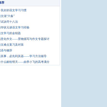
推荐
个良好的语文学习习惯
文须“六备”
应试诀窍十八法
清华状元谈语文学习经验
语文学习的金钥匙
画意化作文——景物描写与作文专题探讨
语文难点复习及对策
成语与修辞
善其事，必先利其器——学习方法辅导
拿什么献给明天——由李小飞的高考满分