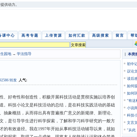
学提供动力。
备课中心
高考专题
上传资源
如何汇款
高级搜索
留言
帮
学生园地
→
学法指导
本类
初中
议论
读后
892586 转发
人气:
如何
如何
、好奇性和创造性，积极开展科技活动是贯彻实施以培养创
“有
道。科技小论文是科技活动的总结，是在科技实践活动的基础
小说
、抽象概括，从而得出具有普遍推广意义的新规律、新理论、
科技
文，是引导学生进行科学探索，了解和学习科学研究的一般方
文言
才的有效途径。我在1997年开始从事科技活动辅导以来，就如
“从此
试和探索，取得了一点成效。现将本人的肤浅认识和体会简单