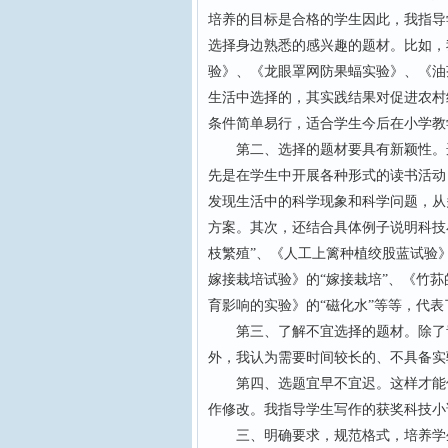
培养的目标是合格的学生因此，我指导
选择身边熟悉的感兴趣的题材。比如，
验》、《龙眼罩网防果蝠实验》、《油
生活中选择的，其实践结果对促进农村
条件简单易行，适合学生今后在小学教
第二、选择的题材要具有新颖性。选
先是在学生中开展各种形式的读书活动
发现生活中的科学现象和科学问题，从
方案。其次，还结合具体例子说明科技
枝繁殖”、《人工上篱种植绞股蓝试验》
嫁接栽培试验》的“嫁接栽培”、《竹荪
育影响的实验》的“磁化水”等等，代
第三、了解不宜选择的题材。除了青
外，我认为需要时间较长的、不具备实
第四、选题宜早不宜迟。这样才能保
作修改。我指导学生写作的获奖科技小
三、明确要求，规范格式，培养学