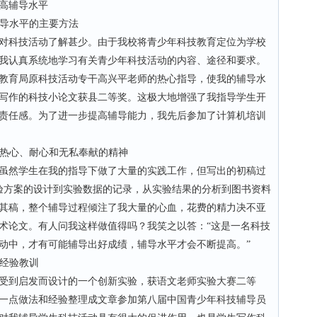
高辅导水平
导水平的主要方法
科技活动了解甚少。由于我校将青少年科技教育定位为学校
我认真系统地学习有关青少年科技活动的内容、途径和要求。
教育局原科技活动专干高兴平老师的热心指导，使我的辅导水
学生写作的科技小论文获县二等奖。这极大地增强了我指导学生开
责任感。为了进一步提高辅导能力，我先后参加了计算机培训
热心、耐心和无私奉献的精神
然学生在我的指导下做了大量的实践工作，但写出的初稿过
实验方案的设计到实验数据的记录，从实验结果的分析到图书资料
其稿，整个辅导过程倾注了我大量的心血，花费的精力决不亚
术论文。有人问我这样做值得吗？我笑之以答：“这是一名科技
动中，才有可能辅导出好成绩，辅导水平才会不断提高。”
经验教训
受到启发而设计的一个创新实验，获语文老师实验大赛二等
动的一点做法和经验整理成文章参加第八届中国青少年科技辅导员