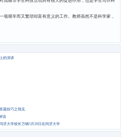
对我辅导学生科技活动具有很大的促进作用，也是学生写作科
项艰辛而又繁琐却富有意义的工作。教师虽然不是科学家，
礼上的演讲
答题技巧之我见
解说
同济大学校长万钢5月20日在同济大学