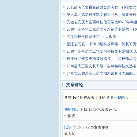
2011高考语文最新高效金题考案：科技类
第六单元高新科技课文解析（从小就要爱科
安徽省安庆市岳西科技信息学校09-10学年
2010年高考第二轮语文专题辅导专题六：科
高考科技文阅读技巧ppt 人教版
福建省同安一中2010届科技班第一轮复习
2010年高考语文二轮复习科技文专题测试 
科技作品规范准确答题指导——科技作品阅读
2010届高三语文复习题：自然类科技文选读
北京市2010届高三语文期末试卷分类精编
文章评论
共有
16
位用户发表了评论
查看完整内容
我的付出
于12-11 19:40发表评论:
中国虎
比较
于12-11 12:25发表评论:
疯人院