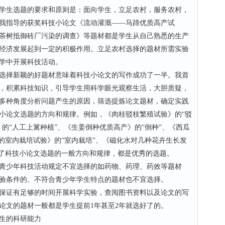
学生选题的要求和原则是：面向学生，立足农村，服务农村，
我指导的获奖科技小论文《流动灌溉——马蹄优质高产试
茶树抵御砖厂污染的调查》等题材都是学生从自己熟悉的生产
经济发展起到一定的积极作用。立足农村选择的题材所需实验
学中开展科技活动。
择新颖的好题材意味着科技小论文的写作成功了一半。我首
，积累科技知识，引导学生用科学眼光观察生活，大胆质疑，
多种角度分析问题产生的原因，筛选提炼论文题材，确定实践
小论文选题的方向和规律。例如，《肉桂驳枝繁殖试验》的“驳
的“人工上篱种植”、《生姜倒种优质高产》的“倒种”、《西瓜
的室内栽培试验》的“室内栽培”、《磁化水对几种花卉生长发
表了科技小论文选题的一般方向和规律，都是优秀的选题。
少年科技活动规定不宜选择的如药物、药理、药效等题材
验条件的、不符合青少年学生特点的题材也不宜选择。
证有足够的时间开展科学实验，查阅图书资料以及论文的写
论文的题材一般都是学生提前1年甚至2年就选好了的。
生的科研能力