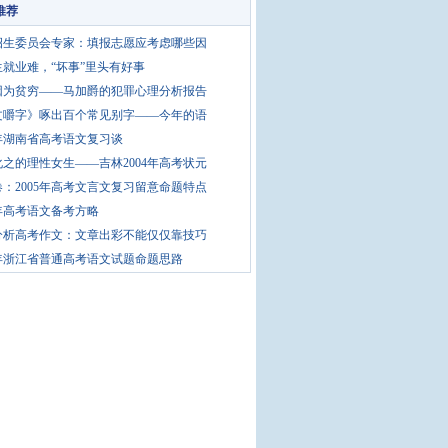
推荐
招生委员会专家：填报志愿应考虑哪些因
生就业难，“坏事”里头有好事
因为贫穷——马加爵的犯罪心理分析报告
文嚼字》啄出百个常见别字——今年的语
5年湖南省高考语文复习谈
之的理性女生——吉林2004年高考状元
：2005年高考文言文复习留意命题特点
5年高考语文备考方略
分析高考作文：文章出彩不能仅仅靠技巧
5年浙江省普通高考语文试题命题思路