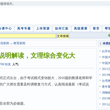
学提供动力。
备课中心
高考专题
上传资源
如何汇款
高级搜索
留言
帮
中语新闻
→
教育新闻
本类
白芳
试说明解读，文理综合变化大
中国
中国
z7789 转发
人气:
201
201
经正式出台，由于考试模式变动较大，2010届的教课老师和学
台湾
的广大师生需要及时调整复习方式，认真阅读最新《考试说
青年
润物
201
且全部为必做题。
201