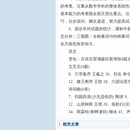
的考查。注重从数学学科的整体系统性
基本能力的考查既全面又突出重点。注
巧，分步设问、梯次递进，努力提高试
4、据近年对试题的统计，课标中新
态分布；三视图；全称量词与特称量词
化方面也有所加大。
语文
变化：古诗文背诵篇目新增加4篇文言
文言文(4篇)
8、兰亭集序 王羲之 10、归去 来
12、滕王阁序 王勃 18、六国论苏
诗词曲(6首)
7、归园田居(少无适俗韵) 陶潜 9
12、山居秋暝 王维 20、燕歌行(汉
34、雨霖铃(寒蝉凄切) 柳永 41、声
相关文章