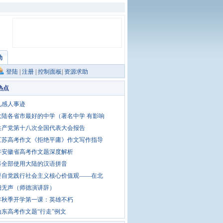
助
登陆
|
注册
|
控制面板
|
资源求助
热点
礼感人事迹
大陆各省市最好的中学（著名中学 有影响
共产党第十八次全国代表大会报告
1江苏高考作文《拒绝平庸》作文写作指导
3年安徽省高考作文题深度解析
将全部使用大陆的汉语拼音
要自觉践行社会主义核心价值观——在北
细无声（师德演讲辞）
5年秋季开学第一课：英雄不朽
1山东高考作文题“行走”例文