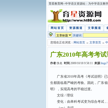
育星教育网--中学语文资源站：为中学语文教
网站首页
资源频道
文章频道
关键词:
您现在正在浏览：
网站首页
→
文章首页
→
广东2010年高考考
作者
:佚名
时间
:2009/10/18 9:58:11
来源
:
ling
广东省2010年高考《考试说明》已
生都面临着严峻的考验。因此，广东省
明》，实现高考的平稳过渡。
文综 / 理综
变化：由单科考试变为综合考试，
（一）文综