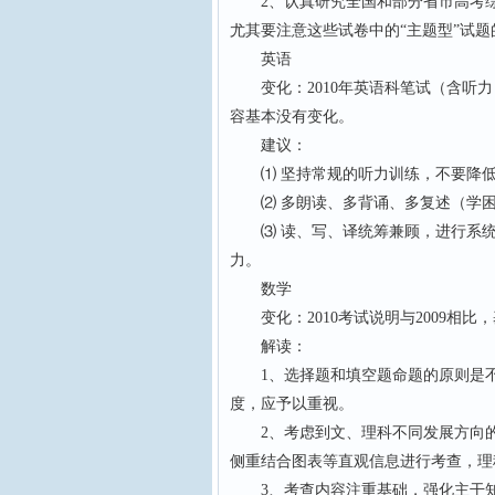
2、认真研究全国和部分省市高考综
尤其要注意这些试卷中的“主题型”试题
英语
变化：2010年英语科笔试（含听力）
容基本没有变化。
建议：
⑴ 坚持常规的听力训练，不要降低
⑵ 多朗读、多背诵、多复述（学困
⑶ 读、写、译统筹兼顾，进行系统
力。
数学
变化：2010考试说明与2009相比
解读：
1、选择题和填空题命题的原则是不
度，应予以重视。
2、考虑到文、理科不同发展方向的
侧重结合图表等直观信息进行考查，理
3、考查内容注重基础，强化主干知