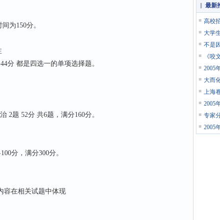
最新
高校
间为150分。
大学
不是
注
《咬
44分 都是四选一的单项选择题。
200
大而化
上海卷
200
题 52分 共6题，满分160分。
专家
200
00分，满分300分。
的内容在相关试题中体现