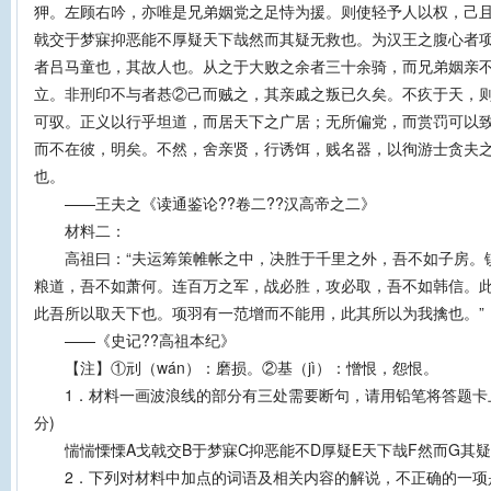
狎。左顾右吟，亦唯是兄弟姻党之足恃为援。则使轻予人以权，己
戟交于梦寐抑恶能不厚疑天下哉然而其疑无救也。为汉王之腹心者
者吕马童也，其故人也。从之于大败之余者三十余骑，而兄弟姻亲
立。非刑印不与者惎②己而贼之，其亲戚之叛已久矣。不疚于天，
可驭。正义以行乎坦道，而居天下之广居；无所偏党，而赏罚可以
而不在彼，明矣。不然，舍亲贤，行诱饵，贱名器，以徇游士贪夫
也。
——王夫之《读通鉴论??卷二??汉高帝之二》
材料二：
高祖曰：“夫运筹策帷帐之中，决胜于千里之外，吾不如子房。
粮道，吾不如萧何。连百万之军，战必胜，攻必取，吾不如韩信。
此吾所以取天下也。项羽有一范增而不能用，此其所以为我擒也。”
——《史记??高祖本纪》
【注】①刓（wán）：磨损。②基（jì）：憎恨，怨恨。
1．材料一画波浪线的部分有三处需要断句，请用铅笔将答题卡上
分)
惴惴慄慄A戈戟交B于梦寐C抑恶能不D厚疑E天下哉F然而G其疑
2．下列对材料中加点的词语及相关内容的解说，不正确的一项是