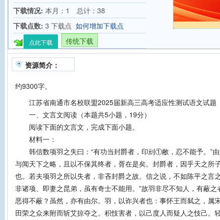
下载情况:
本月：1 总计：38
下载点数:
3 下载点
如何增加下载点
传统下载
点此下载
资源简介：
约9300字。
江苏省南通市名校联盟2025届新高三高考适应性测试语文试题
一、文言文阅读（本题共5小题，19分）
阅读下面的文言文，完成下面小题。
材料一：
韩信数项羽之失曰：“有功当封爵者，印刓①敝，忍不能予。”由
与闻天下之略，且以不保其终者，胥在是矣。封爵者，因乎天之所
也。若夫项羽之所以失者，非吝封爵之故。信之说，不如陈平之言之
非诸项、即妻之昆弟，虽有奇士不能用。”故羽非尽不知人，有蔽之
恶得不蔽？虽然，亦有由尔。羽，以诈兴者也：事怀王而弑之，属
田荣之众来附而斩艾掠夺之。积忮害者，以己度人而疑人之忮己。