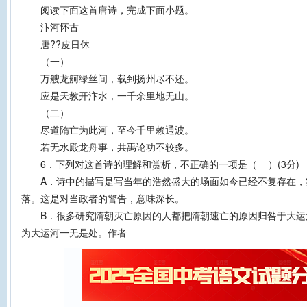
阅读下面这首唐诗，完成下面小题。
汴河怀古
唐??皮日休
（一）
万艘龙舸绿丝间，载到扬州尽不还。
应是天教开汴水，一千余里地无山。
（二）
尽道隋亡为此河，至今千里赖通波。
若无水殿龙舟事，共禹论功不较多。
6．下列对这首诗的理解和赏析，不正确的一项是（ ）(3分)
A．诗中的描写是写当年的浩然盛大的场面如今已经不复存在，
落。这是对当政者的警告，意味深长。
B．很多研究隋朝灭亡原因的人都把隋朝速亡的原因归咎于大运
为大运河一无是处。作者