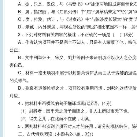
A．徒，只是、仅仅，与《与妻书》中“徒使两地眼成穿而骨化石
B．属，指跟随，与《屈原列传》中“屈平属草稿未定”中的“属”
C．度，推测、估计，与《过秦论》中“与陈涉度长絜大”的“度”
D．亲戚，内外亲属，与现在所说的“亲戚”相比范围不一样，属
3．下列对材料有关内容的概述，不正确的一项是（ ）(3分)
A．作者认为项羽并不是完全不知人，只是有人蒙蔽了他，韩信
公正。
B．文中列举怀王、宋义、刘邦等例子来证明项羽以小人之心度
害自己。
C．材料一指出项羽不屑于以封爵为诱饵从而曲从于贪婪的游说
的英雄气。
D．张良有运筹帷幄之才，项羽没有重用范增，刘邦的这些评价
对应。
4．把材料中画横线的句子翻译成现代汉语。(4分)
（1）封爵者，因乎天之所予而隆之，非人主所以市天下也。
（2）得失之几，在此而不在彼，明矣。
5．两则材料都谈到了项羽对人才的任用，请分别概括韩信、陈平
二、古代诗歌阅读（本题共2小题，9分）