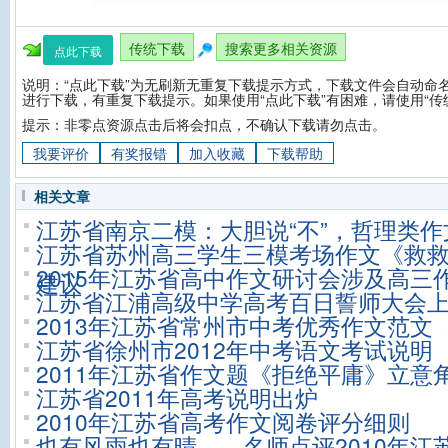
传统下载
搜索更多相关资源
点此下载
说明：“点此下载”为无刷新无重复下载提示方式，下载文件会自动命名
进行下载，有重复下载提示。如果使用“点此下载”有困难，请使用“传
提示：非零点资源点击后将会扣点，不确认下载请勿点击。
我要评价
有奖报错
加入收藏
下载帮助
相关文章
江苏省南京二模：大胆说“不”，哲理类
江苏省苏州高三学生三模考场作文《救
2015年江苏省高中作文研讨会涉及高三
建议
江苏省江浦高级中学高考百日誓师大会
2013年江苏省常州市中考优秀作文范文
江苏省徐州市2012年中考语文考试说明
2011年江苏省作文题《拒绝平庸》立意
江苏省2011年高考说明出炉
2010年江苏省高考作文阅卷评分细则
也有风雨也有晴——名师点评2010年江