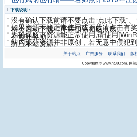
下载说明：
没有确认下载前请不要点击“点此下载”、
如果资源不能正常使用或下载请点击有
将会启动下载程序并扣除相应点数。
为确保所下资源能正常使用,请使用[WinRA
补点并奖励!
站内部分资源并非原创，若无意中侵犯到
解压本站资源。
联系我们。
关于站点
-
广告服务
-
联系我们
-
版
Copyright © www.ht88