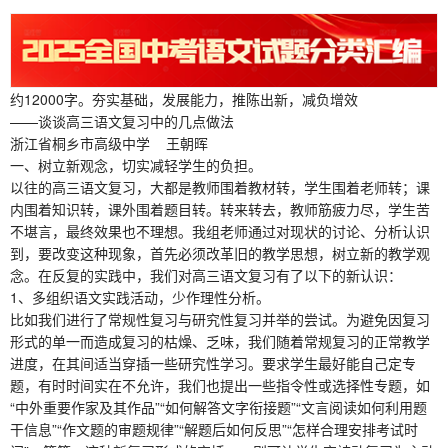
约12000字。夯实基础，发展能力，推陈出新，减负增效
——谈谈高三语文复习中的几点做法
浙江省桐乡市高级中学 王朝晖
一、树立新观念，切实减轻学生的负担。
以往的高三语文复习，大都是教师围着教材转，学生围着老师转；课
内围着知识转，课外围着题目转。转来转去，教师筋疲力尽，学生苦
不堪言，最终效果也不理想。我组老师通过对现状的讨论、分析认识
到，要改变这种现象，首先必须改革旧的教学思想，树立新的教学观
念。在反复的实践中，我们对高三语文复习有了以下的新认识：
1、多组织语文实践活动，少作理性分析。
比如我们进行了常规性复习与研究性复习并举的尝试。为避免因复习
形式的单一而造成复习的枯燥、乏味，我们随着常规复习的正常教学
进度，在其间适当穿插一些研究性学习。要求学生最好能自己定专
题，有时时间实在不允许，我们也提出一些指令性或选择性专题，如
“中外重要作家及其作品”“如何解答文字衔接题”“文言阅读如何利用题
干信息”“作文题的审题规律”“解题后如何反思”“怎样合理安排考试时