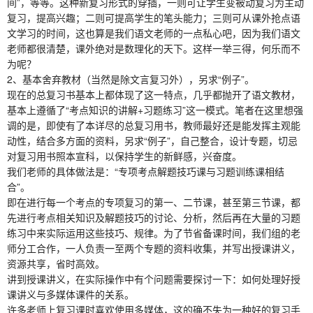
间”，等等。这种新复习形式的穿插，一则可让学生变被动复习为主动
复习，提高兴趣；二则可提高学生的笔头能力；三则可从课外抢点语
文学习的时间，这也算是我们语文老师的一点私心吧，因为我们语文
老师都很清楚，课外绝对是数理化的天下。这样一举三得，何乐而不
为呢？
2、基本舍弃教材（当然是除文言复习外），另求“例子”。
现在的总复习书基本上都体现了这一特点，几乎都抛开了语文教材，
基本上遵循了“考点知识的讲解+习题练习”这一模式。笔者在这里想强
调的是，即使有了本详尽的总复习用书，教师最好还是能发挥主观能
动性，结合多方面的资料，另求“例子”，自己整合，设计专题，切忌
对复习用书照本宣科，以保持学生的新鲜感，兴奋度。
我们老师的具体做法是：“专项考点解题技巧课与习题训练课相结
合”。
即在进行每一个考点的专项复习的第一、二节课，甚至第三节课，都
先进行考点相关知识及解题技巧的讨论、分析，然后再在大量的习题
练习中来实际运用这些技巧、规律。为了节省备课时间，我们组的老
师分工合作，一人负责一至两个专题的资料收集，并写出授课讲义，
资源共享，省时高效。
讲到授课讲义，在实际操作中有个问题需要探讨一下：如何处理好授
课讲义与多媒体课件的关系。
许多老师上复习课时喜欢使用多媒体，这的确不失为一种好的复习手