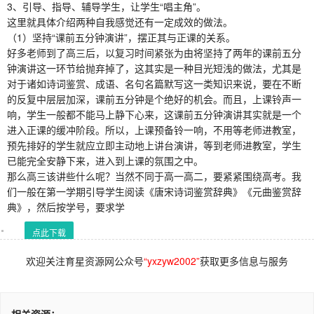
3、引导、指导、辅导学生，让学生“唱主角”。
这里就具体介绍两种自我感觉还有一定成效的做法。
（1）坚持“课前五分钟演讲”，摆正其与正课的关系。
好多老师到了高三后，以复习时间紧张为由将坚持了两年的课前五分
钟演讲这一环节给抛弃掉了，这其实是一种目光短浅的做法，尤其是
对于诸如诗词鉴赏、成语、名句名篇默写这一类知识来说，要在不断
的反复中层层加深，课前五分钟是个绝好的机会。而且，上课铃声一
响，学生一般都不能马上静下心来，这课前五分钟演讲其实就是一个
进入正课的缓冲阶段。所以，上课预备铃一响，不用等老师进教室，
预先排好的学生就应立即主动地上讲台演讲，等到老师进教室，学生
已能完全安静下来，进入到上课的氛围之中。
那么高三该讲些什么呢？当然不同于高一高二，要紧紧围绕高考。我
们一般在第一学期引导学生阅读《唐宋诗词鉴赏辞典》《元曲鉴赏辞
典》，然后按学号，要求学
点此下载
欢迎关注育星资源网公众号
“yxzyw2002”
获取更多信息与服务
相关资源：