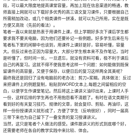
段，可以最大限度地提高课堂容量，再加上现在信息渠道的畅通，教
师直接上网就可以下载好多优秀的高三语文复习课件，只要根据自己
所需稍加改动，或几个相类课件一拼凑，就可以为己所用，实在是既
方便又高效（先前的看法）。
笔者一直以来就是热衷于用课件上课，但上学期好多次下课后学生都
要求我不要关电脑，因为他们还要补记一些例题。好多学生后来在与
笔者私下里的闲聊中也谈到，用课件上课好是好，容易听懂，容量
大。但反过来也正因为容量大，大部分学生根本来不及作笔记，当时
是听懂了，但时间一长，一旦遗忘，就没有资料可看，极不利于课后
自己的再复习。这就不得不使我思考这样一个问题：如何能做到既保
留课件的高容量，又便于保存，以便日后的复习这样两全其美呢？
最终我还是回归了没有电脑前的老办法：剪刀+浆糊。具体做法：反过
来把课件上的例题复制，粘贴到WORD文本上,每题之间留相应的空
白，以便学生作课堂笔记。然后将这上课讲义油印出来，上课时人手
一份，这样后排的学生再也不用抱怨看不清题了。有时在语文类期刊
看到好的有关复习技巧、规律的文章，就会复印、剪贴、再油印，这
样一份份授课讲义就形成了，方便了学生（反响很好），同时一届高
三带下来也为自己留下了一叠宝贵的复习授课讲义。
当然，这只是笔者个人做法的感受。课件跟讲义的形式到底哪个好，
还需要老师在各自的教学实践中来比较、体会。