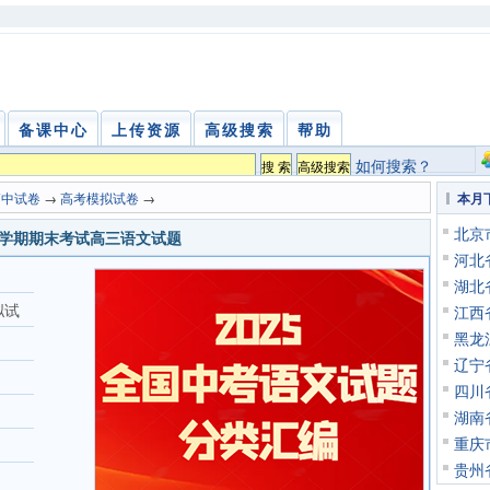
备课中心
上传资源
高级搜索
帮助
如何搜索？
高中试卷
→
高考模拟试卷
→
本月
北京
第一学期期末考试高三语文试题
河北
湖北
拟试
江西
黑龙
辽宁
四川
湖南
重庆
贵州