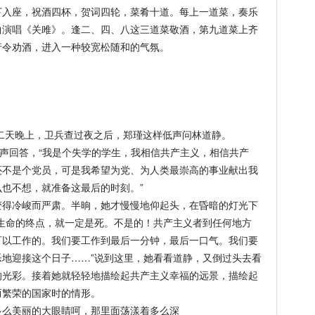
座，祝酒四杯，贺词四轮，菜肴十道。每上一道菜，奏乐
曲演唱《关雎》。逢二、四、八这三道菜敬酒，第九道菜上齐
行令劝酒，进入一种较宽松随和的气氛。
二天晚上，卫兵查过夜之后，郑瑾这样低声问林道静。
声回答，“我是个失学的学生，我相信共产主义，相信共产
还不是个党员，可是我希望为党、为人类最崇高的事业献出我
也不想，就准备这最后的时刻。”
冷峻而严肃。半晌，她才慢慢地仰起头，在昏暗的灯光下
生命的终点，就一定是死。不是的！共产主义者到任何地方
可以工作的。我们要工作到最后一分钟，最后一口气。我们要
地迎接这个日子……”说到这里，她看看道静，又倒过头去看
的光彩。接着她就轻轻地描绘起共产主义幸福的远景，描绘起
而繁荣的国家时的情形。
么美丽的大眼睛呵，那里面荡漾着多么深