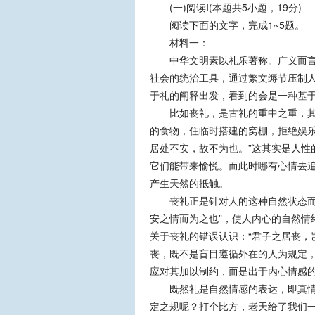
(一)阅读Ⅰ(本题共5小题，19分)
阅读下面的文字，完成1~5题。
材料一：
中华文明素以礼乐著称。广义而言，
社会的统治工具，通过繁文缛节压制
于礼的阐释出发，看到的会是一种基
比如丧礼，是古礼的重中之重，其影
的食物，住临时搭建的窝棚，拒绝娱乐
居处不安，故不为也。”这其实是人性
它们能带来愉悦。而此时哪有心情去
产生天然的抵触。
丧礼正是针对人的这种自然状态而设
安之情而为之也”，使人内心的自然情
关于丧礼的错误认识：“君子之居丧，
丧，既不是盲目遵循外在的人为规定
应对其加以制约，而是出于内心情感
既然礼是自然情感的表达，即真情流
定之规呢？打个比方，老天给了我们