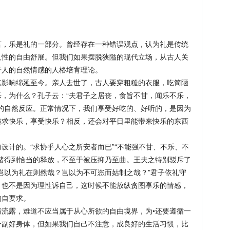
乐是礼的一部分。曾经存在一种错误观点，认为礼是传统
人性的自由舒展。但我们如果摆脱狭隘的现代立场，从古人关
于人的自然情感的人格培育理论。
响绵延至今。亲人去世了，古人要穿粗糙的衣服，吃简陋
，为什么？孔子云：“夫君子之居丧，食旨不甘，闻乐不乐，
的自然反应。正常情况下，我们享受好吃的、好听的，是因为
追求快乐，享受快乐？相反，还会对平日里能带来快乐的东西
计的。“求协乎人心之所安者而已”“不能强不甘、不乐、不
绪得到恰当的释放，不至于被压抑乃至曲。王夫之特别驳斥了
岂以为礼在则然哉？岂以为不可恣而姑制之哉？”君子依礼守
，也不是因为理性诉自己，这时候不能放纵贪图享乐的情感，
的自要求。
露，难道不应当属于从心所欲的自由境界，为•还要遵循一
一副好身体，但如果我们自己不注意，成良好的生活习惯，比