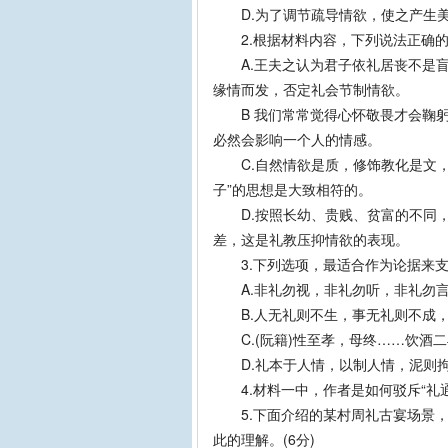
D.为了调节疏导情欲，使之产生美
2.根据材料内容，下列说法正确的一
A.王夫之认为君子依礼居丧不是盲
缘情而发，否定礼会节制情欲。
B 我们常常觉得心怀敬畏才会鞠躬
必然会影响一个人的情感。
C.自然情欲是质，修饰教化是文，
子”的思想是大致相符的。
D.按照长幼、贵贱、贫富的不同，
差，这是礼教压抑情欲的表现。
3.下列选项，最适合作为论据来支撑
A.非礼勿视，非礼勿听，非礼勿言，
B.人无礼则不生，事无礼则不成，
C.(阮籍)性至孝，母终……饮酒二
D.礼本于人情，以制人情，泥则拘
4.材料一中，作者是如何驳斥“礼通
5.下面介绍的某村周礼古宴场景，
此的理解。(6分)