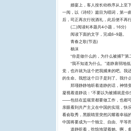
婚宴上，客人按长幼秩序从上至下入
一阅，以《诗经》篇目为唱词，第一
后，司正再次行祝酒礼，此后便不再
(二)阅读Ⅱ(本题共4小题，16分)
阅读下面的文字，完成6~9题。
青春之歌(节选)
杨沫
“你是做什么的，为什么被捕?”第
“我不知道为什么。”道静衰弱地低
党，也许就为这个把我捕来的吧。我
的生命。我想这个日子是到了。我什么
郑瑾静静地听着道静的话，神情变得
凝视着道静说：“不要以为被捕就是你
——包括在监殧里都要做工作，也都
亲眼看到共产主义在中国的实现，快乐
看俞取秀，黑眼睛里突然闪耀着幸福
中国将要成为一个独立、自由、平等
道静听着，吃惊地望着她。啊，多