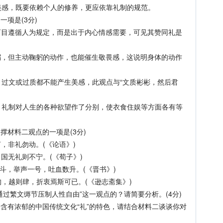
感，既要依赖个人的修养，更应依靠礼制的规范。
项是(3分)
目遵循人为规定，而是出于内心情感需要，可见其赞同礼是
，但主动鞠躬的动作，也能催生敬畏感，这说明身体的动作
过文或过质都不能产生美感，此观点与“文质彬彬，然后君
礼制对人生的各种欲望作了分别，使衣食住娱等方面各有等
材料二观点的一项是(3分)
非礼勿动。(《论语》)
国无礼则不宁。(《荀子》)
斗，举声一号，吐血数升。(《晋书》)
，越则肆，折衷焉斯可已。(《逊志斋集》)
过繁文缛节压制人性自由”这一观点的？请简要分析。(4分)
含有浓郁的中国传统文化“礼”的特色，请结合材料二谈谈你对