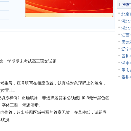
推荐
北京
河北
湖北
江西
黑龙
辽宁
四川
度第一学期期末考试高三语文试题
湖南
重庆
贵州
考生号，座号填写在相应位置，认真核对条形码上的姓名，
定位置上。
填涂样例》正确填涂；非选择题答案必须使用0.5毫米黑色签
，字体工整、笔迹清晰。
内作答，超出答题区域书写的答案无效；在草稿纸，试题卷
不破损。