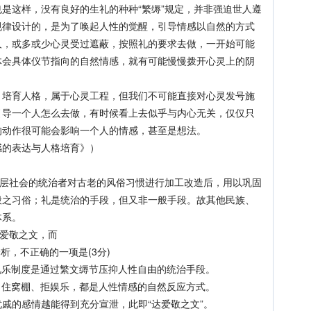
是这样，没有良好的生礼的种种“繁缛”规定，并非强迫世人遵
规律设计的，是为了唤起人性的觉醒，引导情感以自然的方式
人，或多或少心灵受过遮蔽，按照礼的要求去做，一开始可能
体会具体仪节指向的自然情感，就有可能慢慢拨开心灵上的阴
育人格，属于心灵工程，但我们不可能直接对心灵发号施
引导一个人怎么去做，有时候看上去似乎与内心无关，仅仅只
的动作很可能会影响一个人的情感，甚至是想法。
的表达与人格培育》）
层社会的统治者对古老的风俗习惯进行加工改造后，用以巩固
般之习俗；礼是统治的手段，但又非一般手段。故其他民族、
体系。
爱敬之文，而
，不正确的一项是(3分)
乐制度是通过繁文缛节压抑人性自由的统治手段。
住窝棚、拒娱乐，都是人性情感的自然反应方式。
戚的感情越能得到充分宣泄，此即“达爱敬之文”。