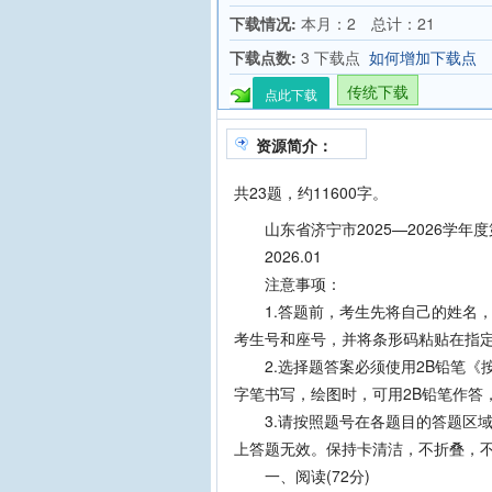
下载情况:
本月：2 总计：21
下载点数:
3 下载点
如何增加下载点
传统下载
点此下载
资源简介：
共23题，约11600字。
山东省济宁市2025—2026学年
2026.01
注意事项：
1.答题前，考生先将自己的姓名，
考生号和座号，并将条形码粘贴在指
2.选择题答案必须使用2B铅笔《按
字笔书写，绘图时，可用2B铅笔作答
3.请按照题号在各题目的答题区域
上答题无效。保持卡清洁，不折叠，
一、阅读(72分)