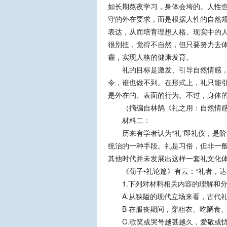
如长期熬夜学习，身体会垮的。人性也
守的外在要求，而是根据人性的自然
表达，从而培育理想人格。现实中的
很别扭，觉得不自然，但只要努力去
霾，实现人格的健康发育。
礼的目标是激发、引导自然情感，培
令，谁也做不到。在形式上，礼只能
是外在的、表面的行为。不过，身体
（摘编自林鹄《礼之用：自然情感
材料二：
历来有学者认为“礼”即礼仪，是阶
统治的一种手段。礼是习俗，但非一
其他时代并未发展出这样一套礼文化
《荀子•礼论篇》有云：“礼者，达
1.下列对材料相关内容的理解和分析
A.从狭隘的现代立场来看，古代礼
B 在服丧期间，穿粗衣、吃陋食、
C.歌笑或哭号越甚越久，爱敬或忧